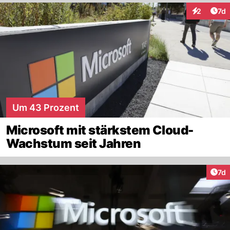
Art
2
7d
Interaktion
Um 43 Prozent
Microsoft mit stärkstem Cloud-
Wachstum seit Jahren
Art
7d