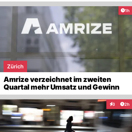
Art
1h
Zürich
Amrize verzeichnet im zweiten
Quartal mehr Umsatz und Gewinn
Arti
3
2h
Interaktion