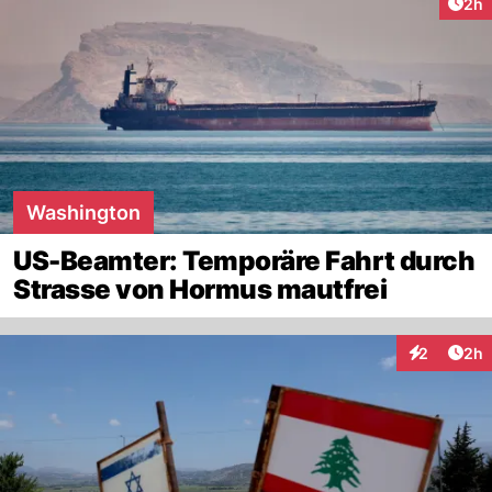
Arti
2h
Washington
US-Beamter: Temporäre Fahrt durch
Strasse von Hormus mautfrei
Arti
2
2h
Interaktion