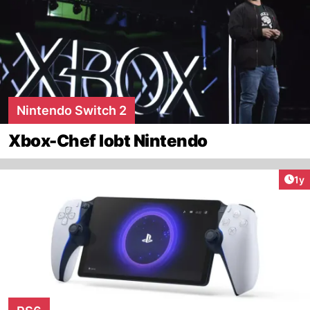
Nintendo Switch 2
Xbox-Chef lobt Nintendo
Art
1y