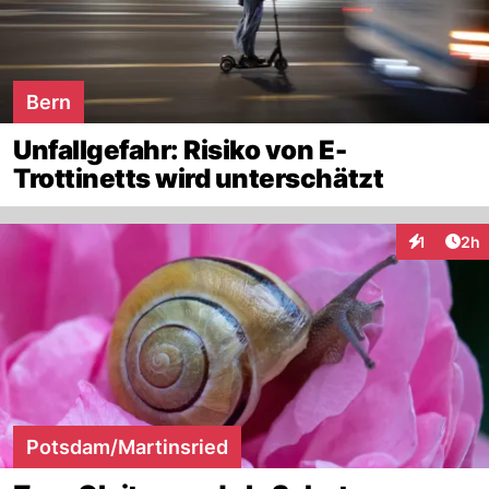
Bern
Unfallgefahr: Risiko von E-
Trottinetts wird unterschätzt
Arti
1
2h
Interaktion
Potsdam/Martinsried