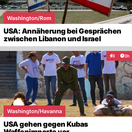
Washington/Rom
USA: Annäherung bei Gesprächen
zwischen Libanon und Israel
Arti
3
3h
Interaktion
Washington/Havanna
USA gehen gegen Kubas
Waffenimporte vor