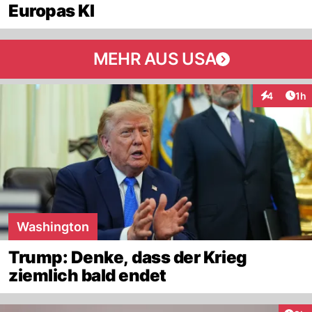
Europas KI
MEHR AUS USA
Art
4
1h
Interaktion
Washington
Trump: Denke, dass der Krieg
ziemlich bald endet