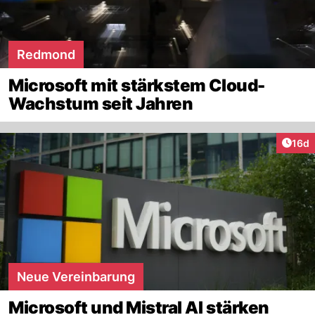
Redmond
Microsoft mit stärkstem Cloud-
Wachstum seit Jahren
Artik
16d
Neue Vereinbarung
Microsoft und Mistral AI stärken