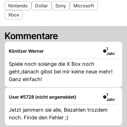
Nintendo
Dollar
Sony
Microsoft
Xbox
Kommentare
Artikel ver
1
Könitzer Werner
Jahr
Spiele noch solange die X Box noch
geht,danach gibst bei mir keine neue mehr!
Ganz einfach!
Artikel ver
1
User #5728 (nicht angemeldet)
Jahr
Jetzt jammern sie alle, Bezahlen trozdem
noch. Finde den Fehler ;)