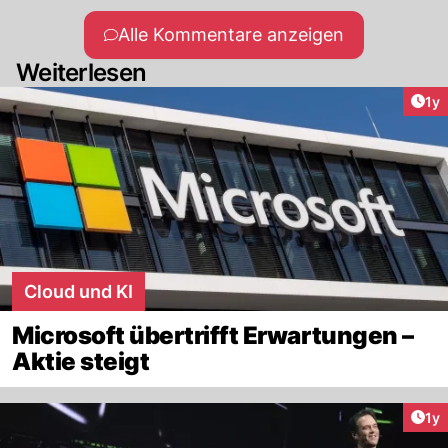
Alle Kommentare anzeigen
Weiterlesen
Art
1y
Cloud und KI
Microsoft übertrifft Erwartungen –
Aktie steigt
Art
1y