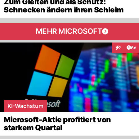
Zum Gleiten und als Schutz:
Schnecken ändern ihren Schleim
MEHR MICROSOFT
Arti
2
6d
Interaktion
KI-Wachstum
Microsoft-Aktie profitiert von
starkem Quartal