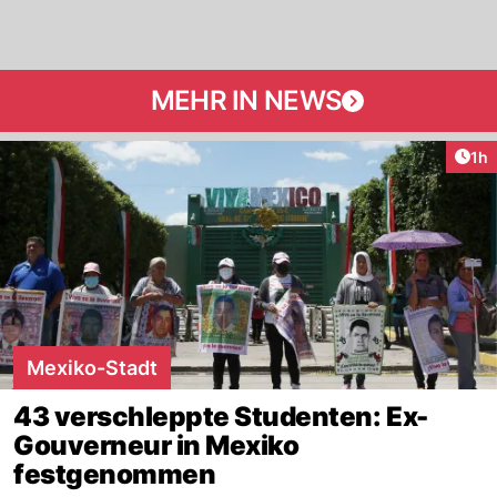
MEHR IN NEWS
Art
1h
Mexiko-Stadt
43 verschleppte Studenten: Ex-
Gouverneur in Mexiko
festgenommen