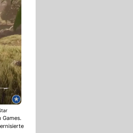
Star
en Games.
ernisierte