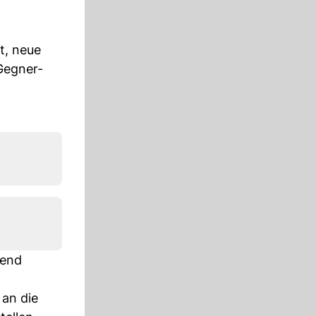
t, neue
Gegner-
gend
 an die