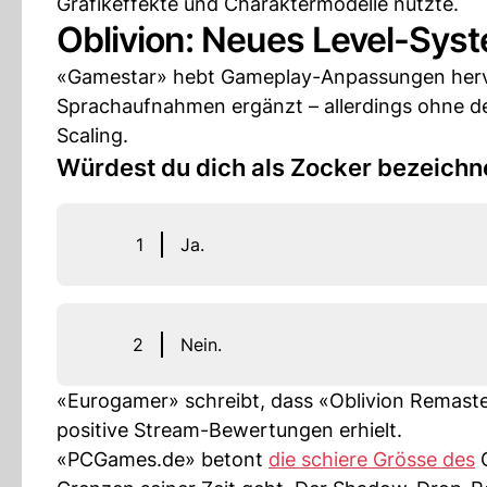
Grafikeffekte und Charaktermodelle nutzte.
Oblivion: Neues Level-Sys
«Gamestar» hebt Gameplay-Anpassungen hervor
Sprachaufnahmen ergänzt – allerdings ohne de
Scaling.
Würdest du dich als Zocker bezeich
1
Ja.
2
Nein.
«Eurogamer» schreibt, dass «Oblivion Remaste
positive Stream-Bewertungen erhielt.
«PCGames.de» betont
die schiere Grösse des
O