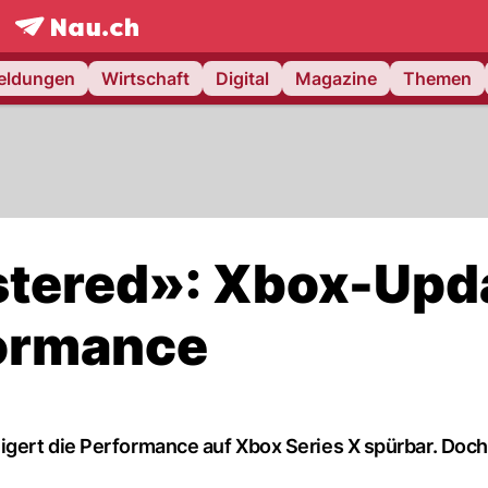
frontpage.
NAU.ch
meldungen
Wirtschaft
Digital
Magazine
Themen
stered»: Xbox-Upd
formance
igert die Performance auf Xbox Series X spürbar. Doch
.