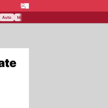
Auto
Matchcenter
Videos
Nau Plus
Lifestyle
ate