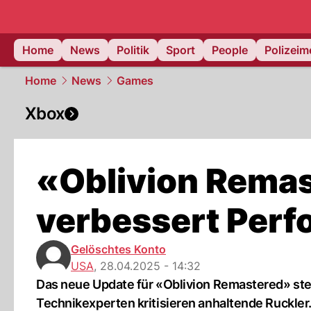
Home
News
Politik
Sport
People
Polizei
Home
News
Games
Xbox
«Oblivion Rema
verbessert Per
Gelöschtes Konto
USA
,
28.04.2025 - 14:32
Das neue Update für «Oblivion Remastered» ste
Technikexperten kritisieren anhaltende Ruckler