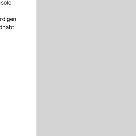
nsole
rdigen
ndhabt