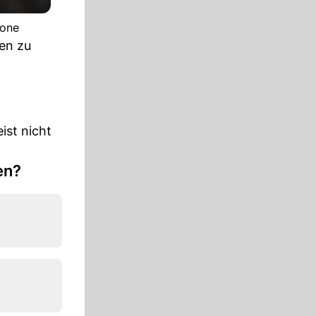
tone
en zu
ist nicht
en?