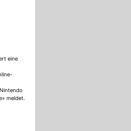
rt eine
line-
 Nintendo
e» meldet.