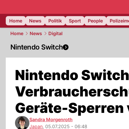
Home
News
Politik
Sport
People
Polizei
Home
News
Digital
Nintendo Switch
Nintendo Switch
Verbrauchersch
Geräte-Sperren 
Sandra Morgenroth
Japan
,
05.07.2025 - 06:48