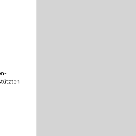
en-
stützten