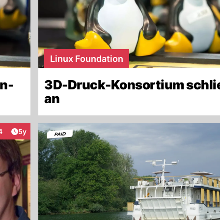
Linux Foundation
en-
3D-Druck-Konsortium schlie
an
Artikel veröffentlicht:
4
5y
teraktionen