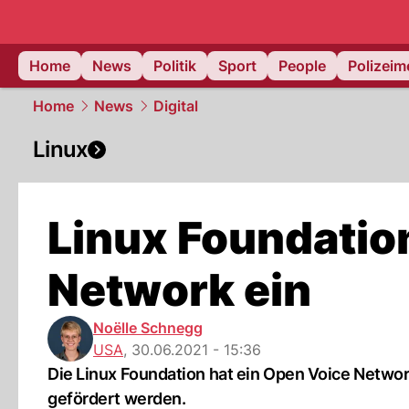
Home
News
Politik
Sport
People
Polizei
Home
News
Digital
Linux
Linux Foundatio
Network ein
Noëlle Schnegg
USA
,
30.06.2021 - 15:36
Die Linux Foundation hat ein Open Voice Network
gefördert werden.