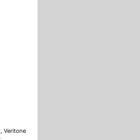
t
, Veritone
r