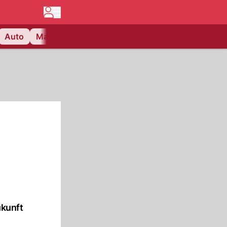
Auto
Matchcenter
Videos
Nau Plus
Lifestyle
ukunft