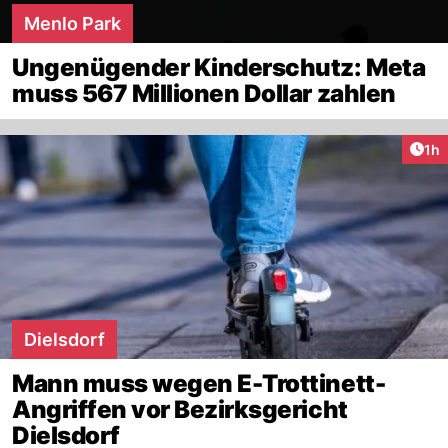
Menlo Park
Ungenügender Kinderschutz: Meta
muss 567 Millionen Dollar zahlen
Art
1h
Dielsdorf
Mann muss wegen E-Trottinett-
Angriffen vor Bezirksgericht
Dielsdorf