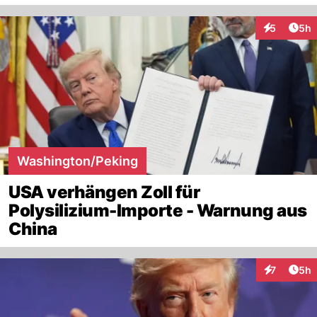
Arti
5
5h
Interaktion
Washington/Peking
USA verhängen Zoll für
Polysilizium-Importe - Warnung aus
China
Arti
7
5h
Interaktion