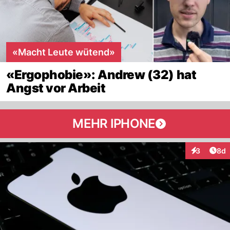
«Macht Leute wütend»
«Ergophobie»: Andrew (32) hat
Angst vor Arbeit
MEHR IPHONE
Arti
3
8d
Interaktion