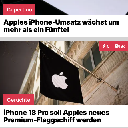
Cupertino
Apples iPhone-Umsatz wächst um
mehr als ein Fünftel
Artik
10
18d
Interaktionen
Gerüchte
iPhone 18 Pro soll Apples neues
Premium-Flaggschiff werden