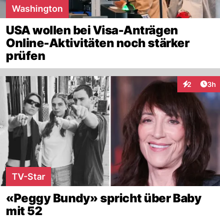
Washington
USA wollen bei Visa-Anträgen
Online-Aktivitäten noch stärker
prüfen
Arti
2
3h
Interaktion
TV-Star
«Peggy Bundy» spricht über Baby
mit 52