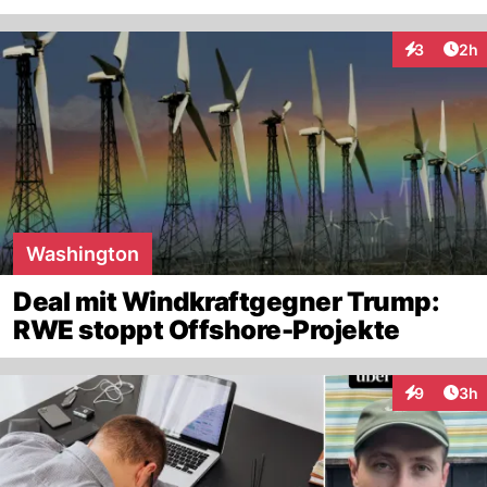
Arti
3
2h
Interaktion
Washington
Deal mit Windkraftgegner Trump:
RWE stoppt Offshore-Projekte
Arti
9
3h
Interaktion