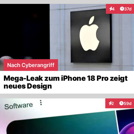
Artik
4
37d
Interaktione
Nach Cyberangriff
Mega-Leak zum iPhone 18 Pro zeigt
neues Design
Artik
2
59d
Interaktionen