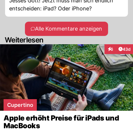
Jesses Gott! Jetzt muss man sich endlich
entscheiden: iPad? Oder iPhone?
Alle Kommentare anzeigen
Weiterlesen
Artik
6
43d
Interaktionen
Cupertino
Apple erhöht Preise für iPads und
MacBooks