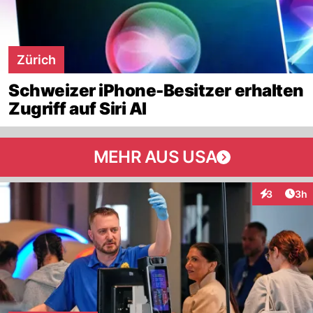
Zürich
Schweizer iPhone-Besitzer erhalten
Zugriff auf Siri AI
MEHR AUS USA
Arti
3
3h
Interaktion