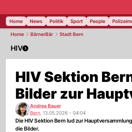
Home
News
Politik
Sport
People
Polizei
Home
BärnerBär
Stadt Bern
HIV
HIV Sektion Ber
Bilder zur Hau
Andrea Bauer
Bern
,
13.05.2026 - 04:04
Die HIV Sektion Bern lud zur Hauptversammlung. E
die Bilder.