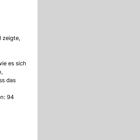
 zeigte,
ie es sich
o,
ss das
en: 94