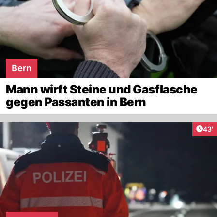
Bern
Mann wirft Steine und Gasflasche
gegen Passanten in Bern
Arti
43'