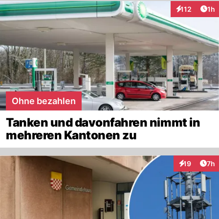
Art
112
1h
Interaktionen
Ohne bezahlen
Tanken und davonfahren nimmt in
mehreren Kantonen zu
Arti
19
7h
Interaktione