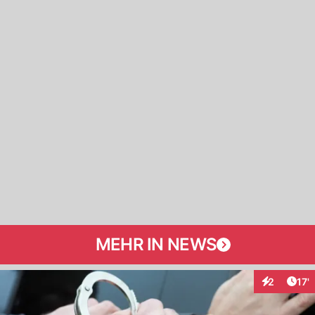
MEHR IN NEWS
Arti
2
17'
Interaktion