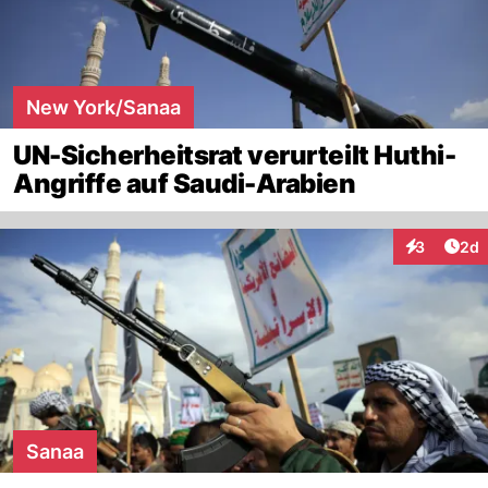
New York/Sanaa
UN-Sicherheitsrat verurteilt Huthi-
Angriffe auf Saudi-Arabien
Arti
3
2d
Interaktion
Sanaa