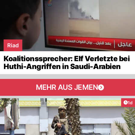
Riad
Koalitionssprecher: Elf Verletzte bei
Huthi-Angriffen in Saudi-Arabien
MEHR AUS JEMEN
Art
1d