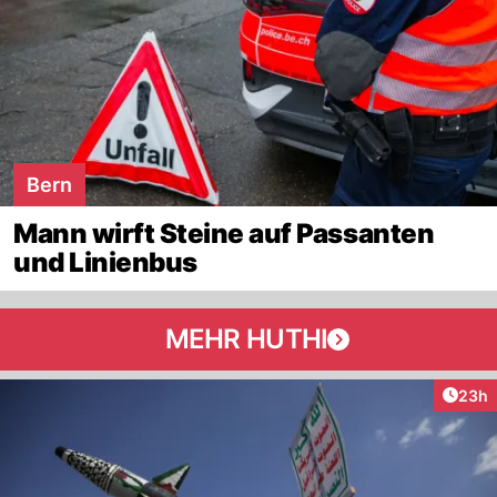
Bern
Mann wirft Steine auf Passanten
und Linienbus
MEHR HUTHI
Artik
23h