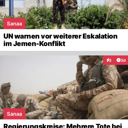
Sanaa
UN warnen vor weiterer Eskalation
im Jemen-Konflikt
Arti
3
3d
Interaktion
Sanaa
Regierungskreise: Mehrere Tote bei