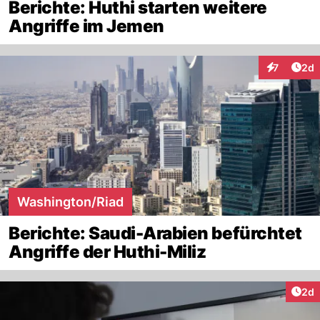
Berichte: Huthi starten weitere
Angriffe im Jemen
Arti
7
2d
Interaktion
Washington/Riad
Berichte: Saudi-Arabien befürchtet
Angriffe der Huthi-Miliz
Arti
2d