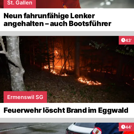
St. Gallen
Neun fahrunfähige Lenker
angehalten – auch Bootsführer
Arti
43'
Ermenswil SG
Feuerwehr löscht Brand im Eggwald
Arti
44'