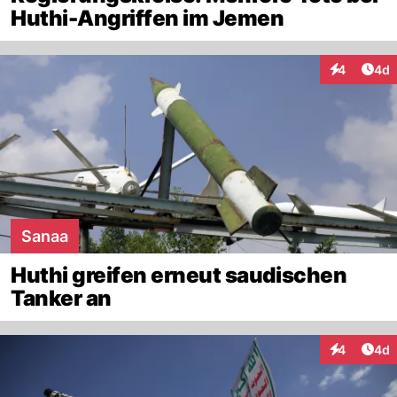
Huthi-Angriffen im Jemen
Arti
4
4d
Interaktion
Sanaa
Huthi greifen erneut saudischen
Tanker an
Arti
4
4d
Interaktion