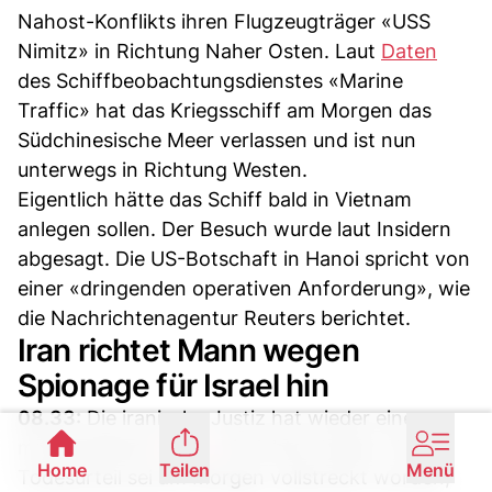
Nahost-Konflikts ihren Flugzeugträger «USS
Nimitz» in Richtung Naher Osten. Laut
Daten
des Schiffbeobachtungsdienstes «Marine
Traffic» hat das Kriegsschiff am Morgen das
Südchinesische Meer verlassen und ist nun
unterwegs in Richtung Westen.
Eigentlich hätte das Schiff bald in Vietnam
anlegen sollen. Der Besuch wurde laut Insidern
abgesagt. Die US-Botschaft in Hanoi spricht von
einer «dringenden operativen Anforderung», wie
die Nachrichtenagentur Reuters berichtet.
Iran richtet Mann wegen
Spionage für Israel hin
08.33:
Die iranische Justiz hat wieder einen
mutmasslichen
Spion
hinrichten lassen. Das
Home
Teilen
Menü
Todesurteil sei am Morgen vollstreckt worden,