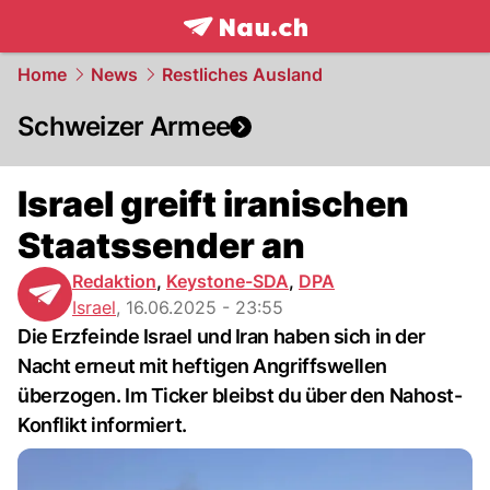
frontpage.
NAU.ch
Home
News
Restliches Ausland
Schweizer Armee
Israel greift iranischen
Staatssender an
Redaktion
,
Keystone-SDA
,
DPA
Israel
,
16.06.2025 - 23:55
Die Erzfeinde Israel und Iran haben sich in der
Nacht erneut mit heftigen Angriffswellen
überzogen. Im Ticker bleibst du über den Nahost-
Konflikt informiert.