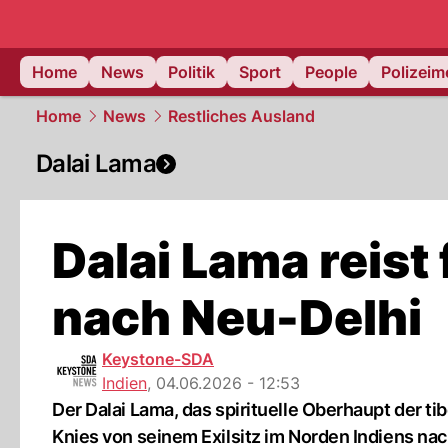
Home
News
Politik
Sport
People
Polizei
Home
News
Restliches Ausland
Dalai Lama
Dalai Lama reist
nach Neu-Delhi
Keystone-SDA
Indien
,
04.06.2026 - 12:53
Der Dalai Lama, das spirituelle Oberhaupt der ti
Knies von seinem Exilsitz im Norden Indiens nac