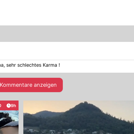
a, sehr schlechtes Karma !
e Kommentare anzeigen
Artikel veröffentlicht:
0
9h
raktionen