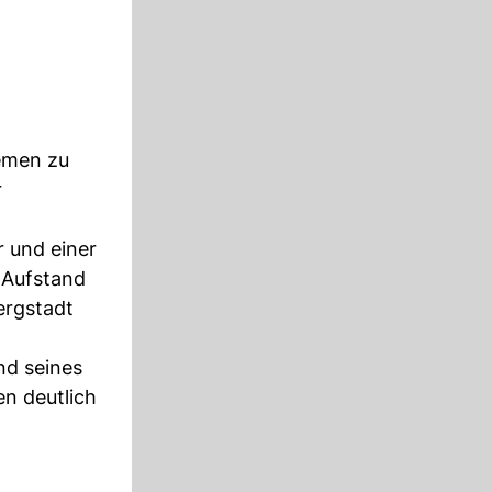
lemen zu
r
r und einer
 Aufstand
ergstadt
nd seines
en deutlich