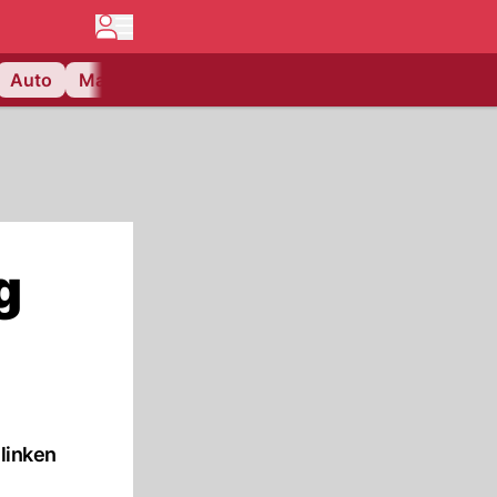
Auto
Matchcenter
Videos
Nau Plus
Lifestyle
g
 linken