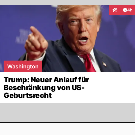
Arti
5
4h
Interaktion
Washington
Trump: Neuer Anlauf für
Beschränkung von US-
Geburtsrecht
Footer