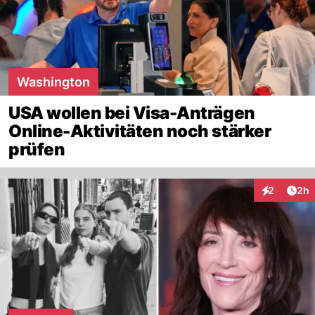
Washington
USA wollen bei Visa-Anträgen
Online-Aktivitäten noch stärker
prüfen
Arti
2
2h
Interaktion