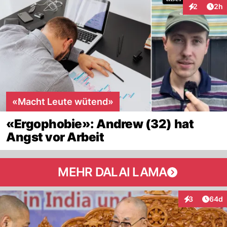
Arti
2
2h
Interaktion
«Macht Leute wütend»
«Ergophobie»: Andrew (32) hat
Angst vor Arbeit
MEHR DALAI LAMA
Artik
3
64d
Interaktionen