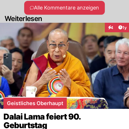
Alle Kommentare anzeigen
Weiterlesen
Art
4
1y
Interaktion
Geistliches Oberhaupt
Dalai Lama feiert 90.
Geburtstag