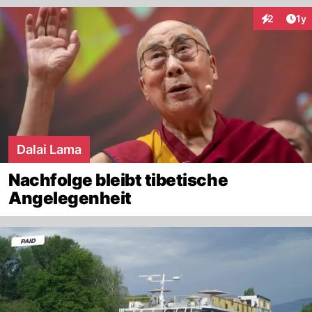
Art
2
1y
Interaktion
Dalai Lama
Nachfolge bleibt tibetische
Angelegenheit