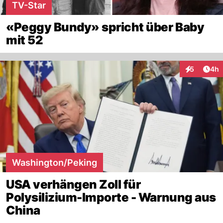
TV-Star
«Peggy Bundy» spricht über Baby
mit 52
Arti
5
4h
Interaktion
Washington/Peking
USA verhängen Zoll für
Polysilizium-Importe - Warnung aus
China