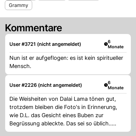
Grammy
Kommentare
Artikel veröff
6
User #3721 (nicht angemeldet)
Monate
Nun ist er aufgeflogen: es ist kein spiritueller
Mensch.
Artikel veröff
6
User #2226 (nicht angemeldet)
Monate
Die Weisheiten von Dalai Lama tönen gut,
trotzdem bleiben die Foto's in Erinnerung,
wie D.L. das Gesicht eines Buben zur
Begrüssung ableckte. Das sei so üblich.....