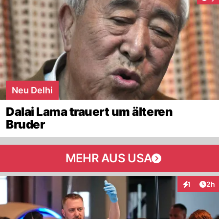
Neu Delhi
Dalai Lama trauert um älteren
Bruder
MEHR AUS USA
Arti
1
2h
Interaktion