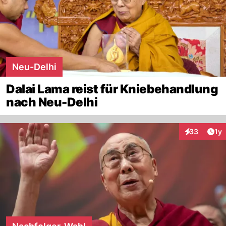
Neu-Delhi
Dalai Lama reist für Kniebehandlung
nach Neu-Delhi
Art
33
1y
Interaktione