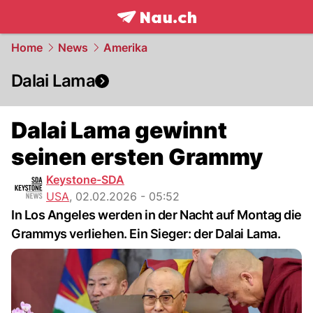
frontpage.
NAU.ch
Home
News
Amerika
Dalai Lama
Dalai Lama gewinnt
seinen ersten Grammy
Keystone-SDA
USA
,
02.02.2026 - 05:52
In Los Angeles werden in der Nacht auf Montag die
Grammys verliehen. Ein Sieger: der Dalai Lama.