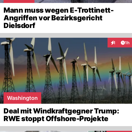
Mann muss wegen E-Trottinett-
Angriffen vor Bezirksgericht
Dielsdorf
Art
1
1h
Interaktion
Washington
Deal mit Windkraftgegner Trump:
RWE stoppt Offshore-Projekte