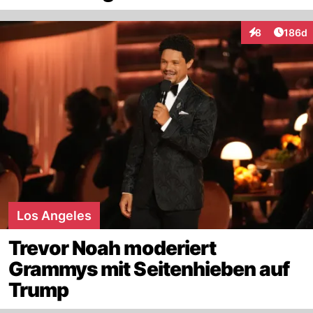
Artike
8
186d
Interaktionen
Los Angeles
Trevor Noah moderiert
Grammys mit Seitenhieben auf
Trump