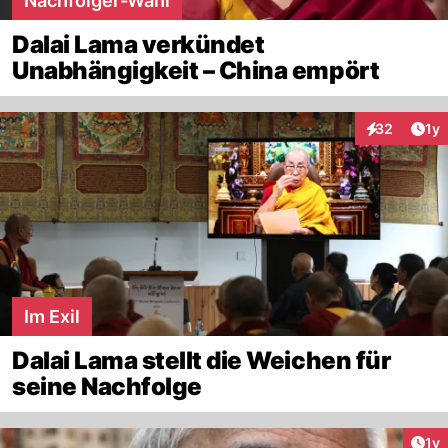
Nachfolger-Wahl
Dalai Lama verkündet
Unabhängigkeit – China empört
Art
32
1y
Interaktione
Im Exil
Dalai Lama stellt die Weichen für
seine Nachfolge
Art
1y