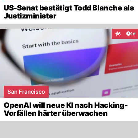
US-Senat bestätigt Todd Blanche als
Justizminister
Art
6
1d
Interaktion
San Francisco
OpenAI will neue KI nach Hacking-
Vorfällen härter überwachen