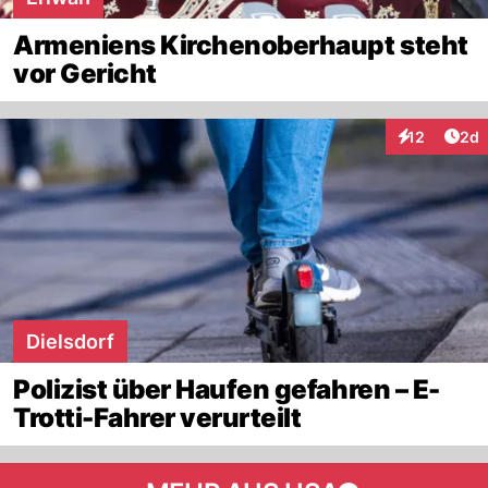
Armeniens Kirchenoberhaupt steht
vor Gericht
Arti
12
2d
Interaktione
Dielsdorf
Polizist über Haufen gefahren – E-
Trotti-Fahrer verurteilt