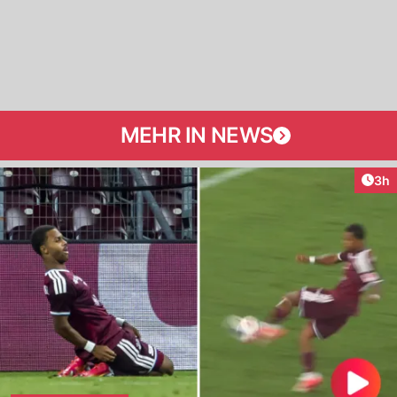
MEHR IN NEWS
Arti
3h