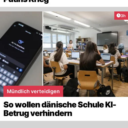
Arti
3h
Mündlich verteidigen
So wollen dänische Schule KI-
Betrug verhindern