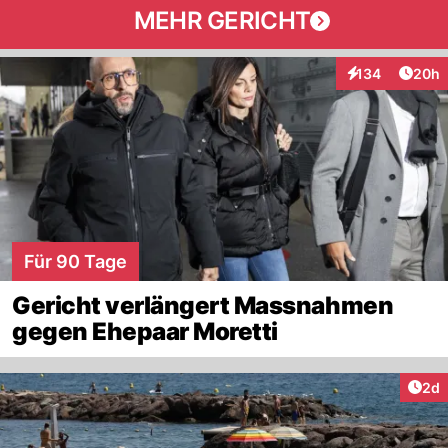
MEHR GERICHT
Artik
134
20h
Interaktionen
Für 90 Tage
Gericht verlängert Massnahmen
gegen Ehepaar Moretti
Arti
2d