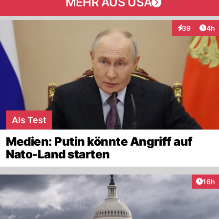
MEHR AUS USA
Arti
39
4h
Interaktionen
Als Test
Medien: Putin könnte Angriff auf
Nato-Land starten
Artik
16h