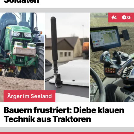
Arti
4
3h
Interaktion
Ärger im Seeland
Bauern frustriert: Diebe klauen
Technik aus Traktoren