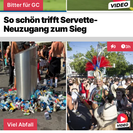
Bitter für GC
So schön trifft Servette-
Neuzugang zum Sieg
Arti
9
3h
Interaktion
Viel Abfall