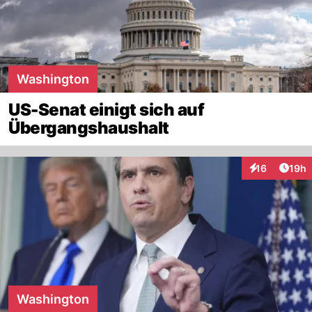
Washington
US-Senat einigt sich auf
Übergangshaushalt
Artik
16
19h
Interaktionen
Washington