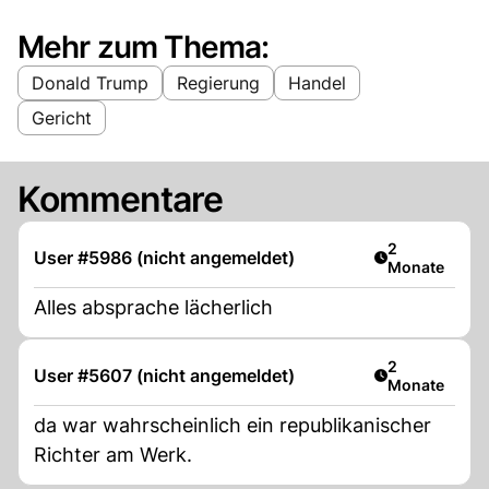
Mehr zum Thema:
Donald Trump
Regierung
Handel
Gericht
Kommentare
Artikel veröff
2
User #5986 (nicht angemeldet)
Monate
Alles absprache lächerlich
Artikel veröff
2
User #5607 (nicht angemeldet)
Monate
da war wahrscheinlich ein republikanischer
Richter am Werk.