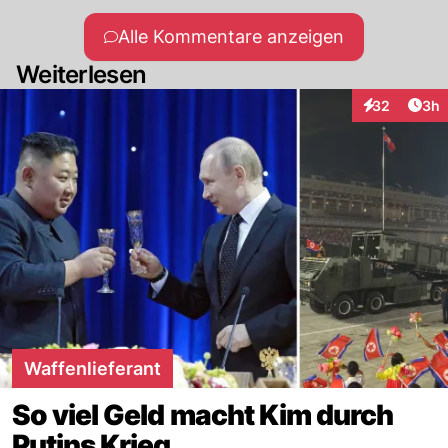
Alle Kommentare anzeigen
Weiterlesen
Arti
32
3h
Interaktionen
Waffenlieferant
So viel Geld macht Kim durch
Putins Krieg