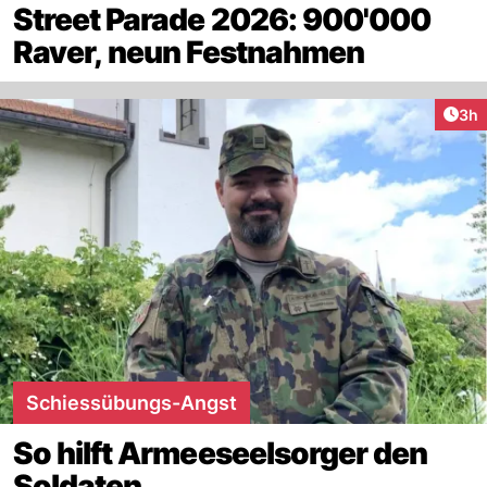
Street Parade 2026: 900'000
Raver, neun Festnahmen
Arti
3h
Schiessübungs-Angst
So hilft Armeeseelsorger den
Soldaten