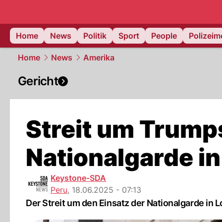
Home
News
Politik
Sport
People
Polizei
Home
News
Amerika
Gericht
Streit um Trump
Nationalgarde in
Keystone-SDA
Peru
,
18.06.2025 - 07:13
Der Streit um den Einsatz der Nationalgarde in 