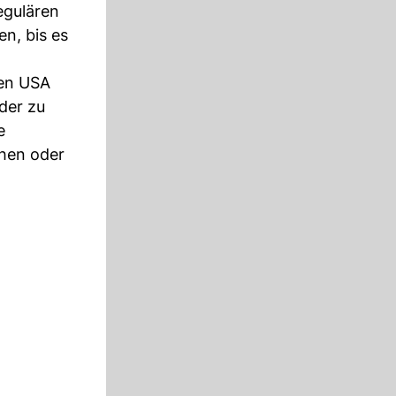
egulären
en, bis es
den USA
der zu
e
uhen oder