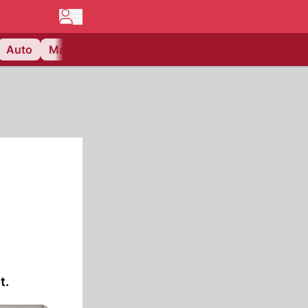
Auto
Matchcenter
Videos
Nau Plus
Lifestyle
t.