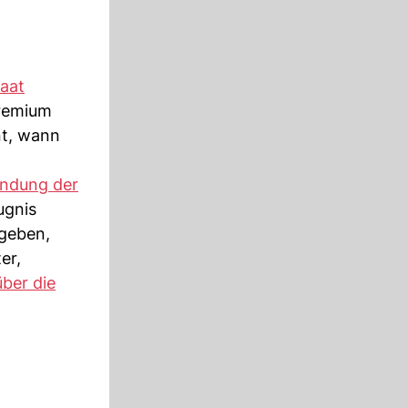
aat
gremium
nt, wann
endung der
ugnis
geben,
er,
über die