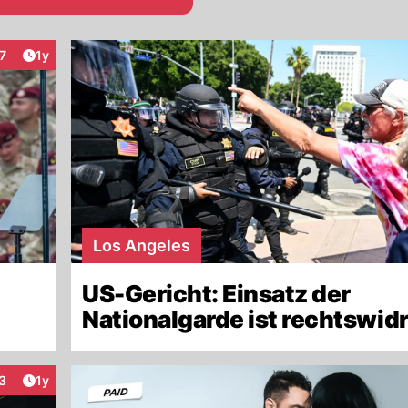
Artikel veröffentlicht:
7
1y
raktionen
Los Angeles
US-Gericht: Einsatz der
Nationalgarde ist rechtswidr
Artikel veröffentlicht:
3
1y
raktionen