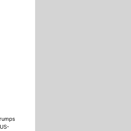
Trumps
 US-