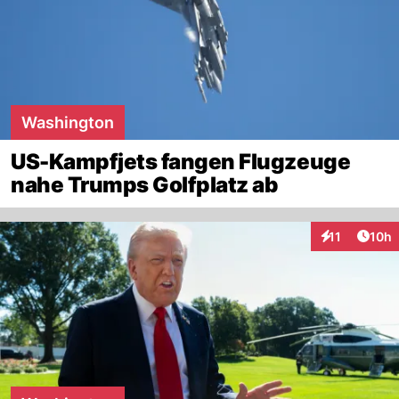
Washington
US-Kampfjets fangen Flugzeuge
nahe Trumps Golfplatz ab
Artik
11
10h
Interaktionen