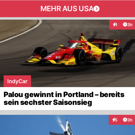
MEHR AUS USA
Arti
1
3h
Interaktion
IndyCar
Palou gewinnt in Portland – bereits
sein sechster Saisonsieg
Arti
5
3h
Interaktion