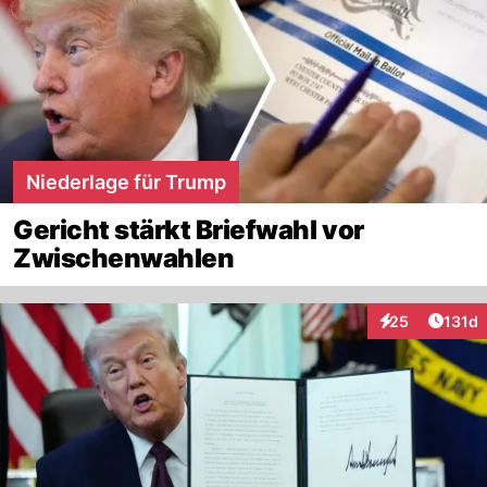
Niederlage für Trump
Gericht stärkt Briefwahl vor
Zwischenwahlen
Artike
25
131d
Interaktionen