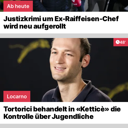
Ab heute
Justizkrimi um Ex-Raiffeisen-Chef
wird neu aufgerollt
Arti
48'
Locarno
Tortorici behandelt in «Ketticè» die
Kontrolle über Jugendliche