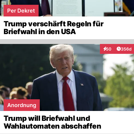
Per Dekret
Trump verschärft Regeln für
Briefwahl in den USA
Artikel
50
356d
Interaktionen
Anordnung
Trump will Briefwahl und
Wahlautomaten abschaffen