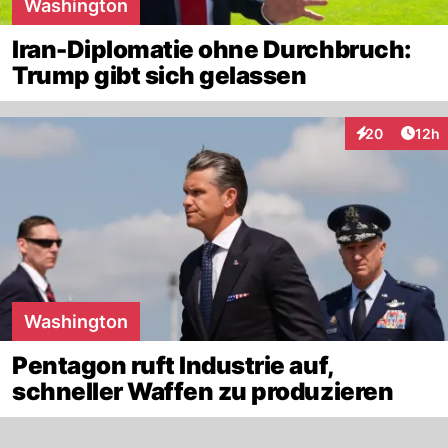
Washington
Iran-Diplomatie ohne Durchbruch:
Trump gibt sich gelassen
Artik
20
12h
Interaktionen
Washington
Pentagon ruft Industrie auf,
schneller Waffen zu produzieren