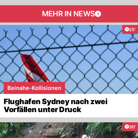
MEHR IN NEWS
Arti
25'
Beinahe-Kollisionen
Flughafen Sydney nach zwei
Vorfällen unter Druck
Arti
30'