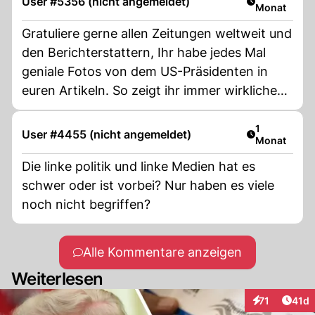
User #5356 (nicht angemeldet)
Monat
Gratuliere gerne allen Zeitungen weltweit und
den Berichterstattern, Ihr habe jedes Mal
geniale Fotos von dem US-Präsidenten in
euren Artikeln. So zeigt ihr immer wirkliches
Gesicht und seine Verachtung für die
Menschen die nicht Donald Trump heissen.
Artikel veröf
1
User #4455 (nicht angemeldet)
Monat
Die linke politik und linke Medien hat es
schwer oder ist vorbei? Nur haben es viele
noch nicht begriffen?
Alle Kommentare anzeigen
Weiterlesen
Artik
71
41d
Interaktionen