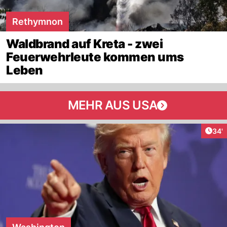
Rethymnon
Waldbrand auf Kreta - zwei
Feuerwehrleute kommen ums
Leben
MEHR AUS USA
Arti
34'