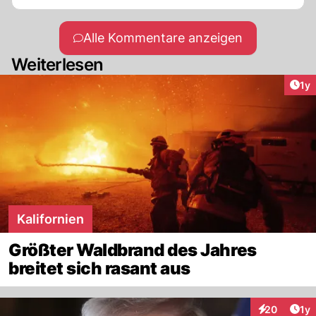
Alle Kommentare anzeigen
Weiterlesen
Art
1y
Kalifornien
Größter Waldbrand des Jahres
breitet sich rasant aus
Art
20
1y
Interaktione