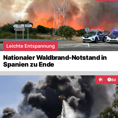
Leichte Entspannung
Nationaler Waldbrand-Notstand in
Spanien zu Ende
Arti
1
8d
Interaktion