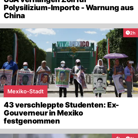
Polysilizium-Importe - Warnung aus
China
Arti
2h
Mexiko-Stadt
43 verschleppte Studenten: Ex-
Gouverneur in Mexiko
festgenommen