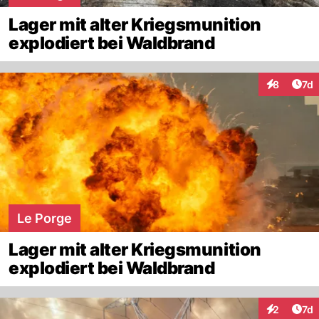
Lager mit alter Kriegsmunition
explodiert bei Waldbrand
Art
8
7d
Interaktion
Le Porge
Lager mit alter Kriegsmunition
explodiert bei Waldbrand
Art
2
7d
Interaktion