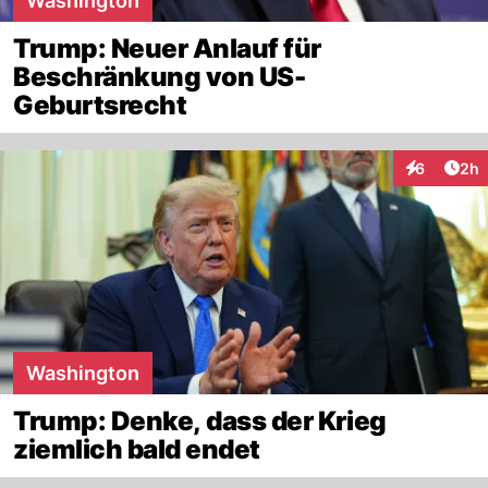
Washington
Trump: Neuer Anlauf für
Beschränkung von US-
Geburtsrecht
Arti
6
2h
Interaktion
Washington
Trump: Denke, dass der Krieg
ziemlich bald endet