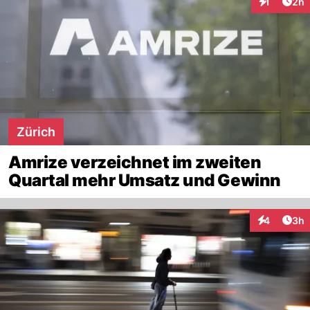
Arti
1
2h
Interaktion
Zürich
Amrize verzeichnet im zweiten
Quartal mehr Umsatz und Gewinn
Arti
4
3h
Interaktion