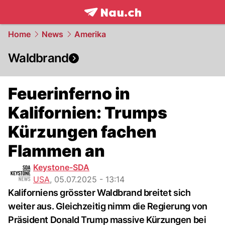
frontpage.
NAU.ch
Home
News
Amerika
Waldbrand
Feuerinferno in
Kalifornien: Trumps
Kürzungen fachen
Flammen an
Keystone-SDA
USA
,
05.07.2025 - 13:14
Kaliforniens grösster Waldbrand breitet sich
weiter aus. Gleichzeitig nimm die Regierung von
Präsident Donald Trump massive Kürzungen bei