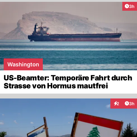
Arti
3h
Washington
US-Beamter: Temporäre Fahrt durch
Strasse von Hormus mautfrei
Arti
2
3h
Interaktion