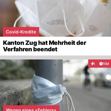
Covid-Kredite
Kanton Zug hat Mehrheit der
Verfahren beendet
Artik
1
10d
Interaktione
Wegen eines «Fehlers»