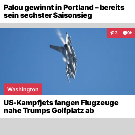
Palou gewinnt in Portland – bereits
sein sechster Saisonsieg
Arti
13
9h
Interaktione
Washington
US-Kampfjets fangen Flugzeuge
nahe Trumps Golfplatz ab