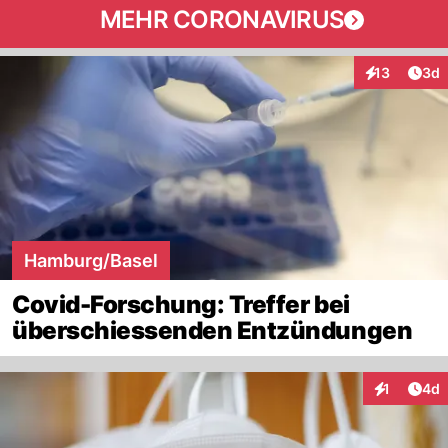
MEHR CORONAVIRUS
Arti
13
3d
Interaktione
Hamburg/Basel
Covid-Forschung: Treffer bei
überschiessenden Entzündungen
Arti
1
4d
Interaktion