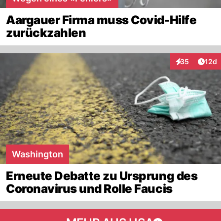
Aargauer Firma muss Covid-Hilfe
zurückzahlen
Artik
35
12d
Interaktionen
Washington
Erneute Debatte zu Ursprung des
Coronavirus und Rolle Faucis