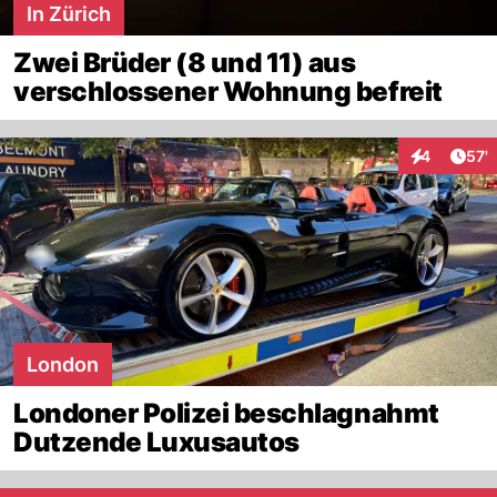
In Zürich
Zwei Brüder (8 und 11) aus
verschlossener Wohnung befreit
Arti
4
57'
Interaktione
London
Londoner Polizei beschlagnahmt
Dutzende Luxusautos