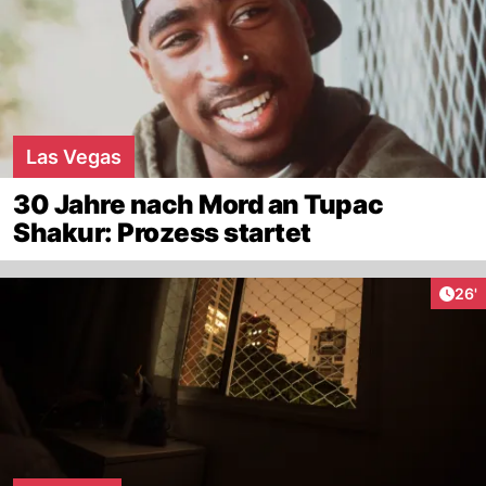
Las Vegas
30 Jahre nach Mord an Tupac
Shakur: Prozess startet
Arti
26'