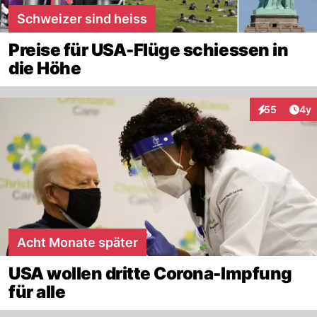
Schweizer sind heiss
Preise für USA-Flüge schiessen in
die Höhe
Arti
55
4y
Interaktionen
Acht Monate später
USA wollen dritte Corona-Impfung
für alle