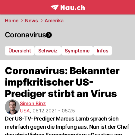
frontpage.
NAU.ch
Home
News
Amerika
Coronavirus
Übersicht
Schweiz
Symptome
Infos
Coronavirus: Bekannter
impfkritischer US-
Prediger stirbt an Virus
Simon Binz
USA
,
06.12.2021 - 05:25
Der US-TV-Prediger Marcus Lamb sprach sich
mehrfach gegen die Impfung aus. Nun ist der Chef
des christlichen Fernsehsenders «Daystar» am