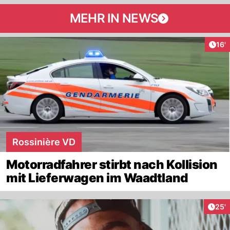
MEHR IN NEWS
Arti
16'
Rossinière VD
Motorradfahrer stirbt nach Kollision
mit Lieferwagen im Waadtland
Arti
25'