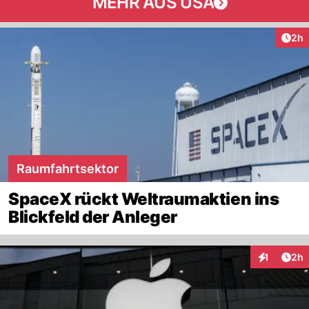
MEHR AUS USA
Arti
2h
Raumfahrtsektor
SpaceX rückt Weltraumaktien ins
Blickfeld der Anleger
Arti
1
2h
Interaktion