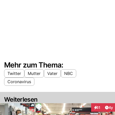
Mehr zum Thema:
Twitter
Mutter
Vater
NBC
Coronavirus
Weiterlesen
Arti
61
4y
Interaktione