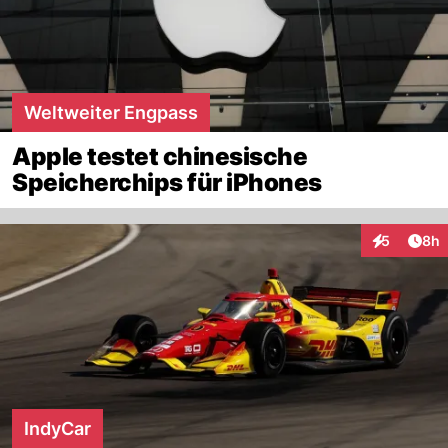
Weltweiter Engpass
Apple testet chinesische
Speicherchips für iPhones
Arti
5
8h
Interaktion
IndyCar