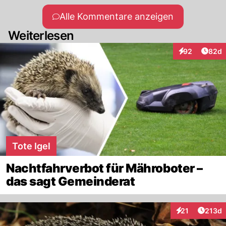
Alle Kommentare anzeigen
Weiterlesen
Artik
92
82d
Interaktionen
Tote Igel
Nachtfahrverbot für Mähroboter –
das sagt Gemeinderat
Artike
21
213d
Interaktionen