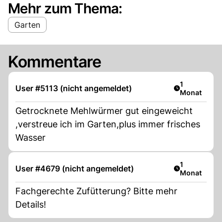
Mehr zum Thema:
Garten
Kommentare
Artikel veröf
1
User #5113 (nicht angemeldet)
Monat
Getrocknete Mehlwürmer gut eingeweicht
,verstreue ich im Garten,plus immer frisches
Wasser
Artikel veröf
1
User #4679 (nicht angemeldet)
Monat
Fachgerechte Zufütterung? Bitte mehr
Details!