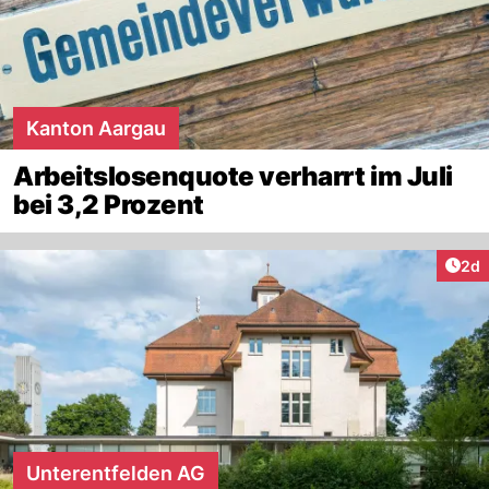
Kanton Aargau
Arbeitslosenquote verharrt im Juli
bei 3,2 Prozent
Arti
2d
Unterentfelden AG