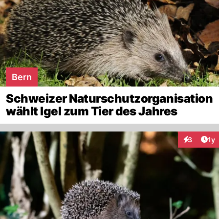
Bern
Schweizer Naturschutzorganisation
wählt Igel zum Tier des Jahres
Art
3
1y
Interaktion