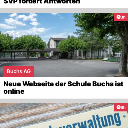
SVP fordert Antworten
Arti
3h
Buchs AG
Neue Webseite der Schule Buchs ist
online
Arti
6h