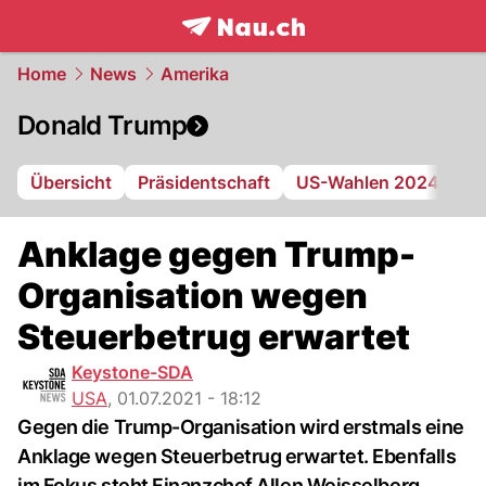
frontpage.
NAU.ch
Home
News
Amerika
Donald Trump
Übersicht
Präsidentschaft
US-Wahlen 2024
Ge
Anklage gegen Trump-
Organisation wegen
Steuerbetrug erwartet
Keystone-SDA
USA
,
01.07.2021 - 18:12
Gegen die Trump-Organisation wird erstmals eine
Anklage wegen Steuerbetrug erwartet. Ebenfalls
im Fokus steht Finanzchef Allen Weisselberg.