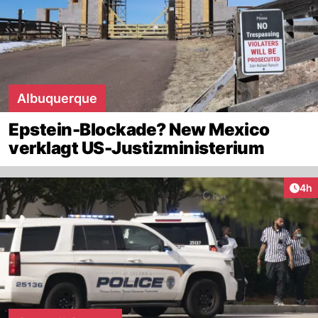
Albuquerque
Epstein-Blockade? New Mexico
verklagt US-Justizministerium
Arti
4h