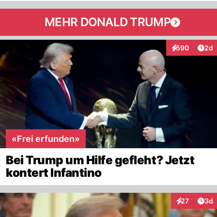
MEHR DONALD TRUMP
Arti
590
2d
Interaktionen
«Frei erfunden»
Bei Trump um Hilfe gefleht? Jetzt
kontert Infantino
Arti
27
3d
Interaktionen