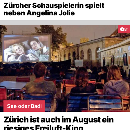
Zürcher Schauspielerin spielt
neben Angelina Jolie
Art
8'
See oder Badi
Zürich ist auch im August ein
riesiges Freiluft-Kino