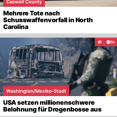
Caswell County
Mehrere Tote nach
Schusswaffenvorfall in North
Carolina
Arti
1
5h
Interaktion
Washington/Mexiko-Stadt
USA setzen millionenschwere
Belohnung für Drogenbosse aus