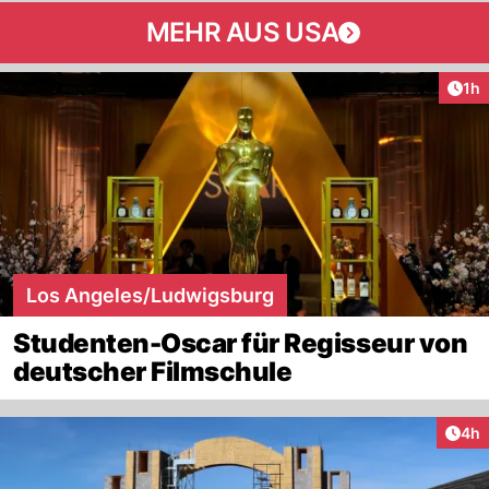
MEHR AUS USA
Art
1h
Los Angeles/Ludwigsburg
Studenten-Oscar für Regisseur von
deutscher Filmschule
Arti
4h