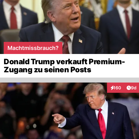
Machtmissbrauch?
Donald Trump verkauft Premium-
Zugang zu seinen Posts
Arti
160
9d
Interaktionen