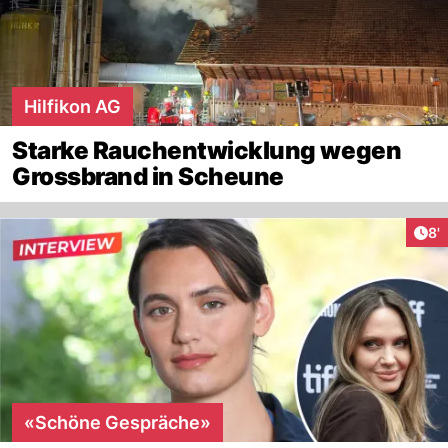
Hilfikon AG
Starke Rauchentwicklung wegen
Grossbrand in Scheune
Art
8'
«Schöne Gespräche»