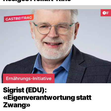
Art
8'
Ernährungs-Initiative
Sigrist (EDU):
«Eigenverantwortung statt
Zwang»