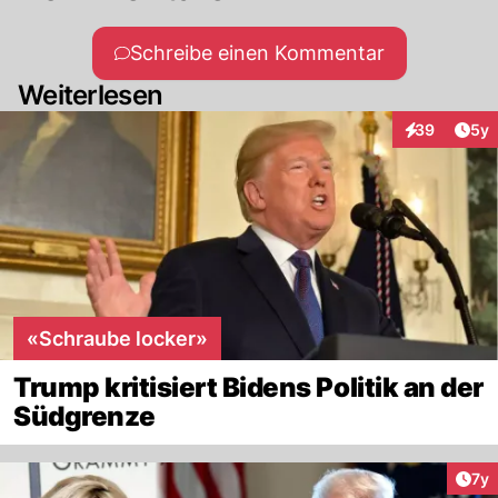
Schreibe einen Kommentar
Weiterlesen
Arti
39
5y
Interaktionen
«Schraube locker»
Trump kritisiert Bidens Politik an der
Südgrenze
Art
7y