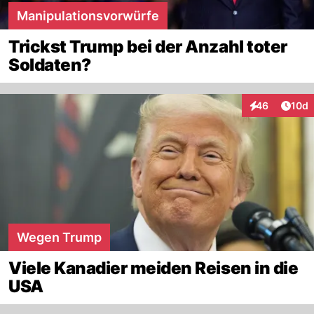
Manipulationsvorwürfe
Trickst Trump bei der Anzahl toter
Soldaten?
Artik
46
10d
Interaktionen
Wegen Trump
Viele Kanadier meiden Reisen in die
USA