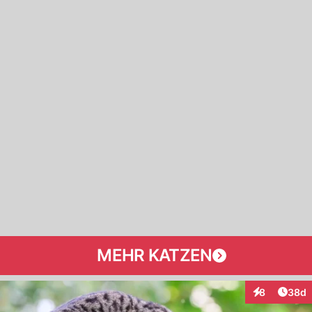
MEHR KATZEN
Artik
8
38d
Interaktionen