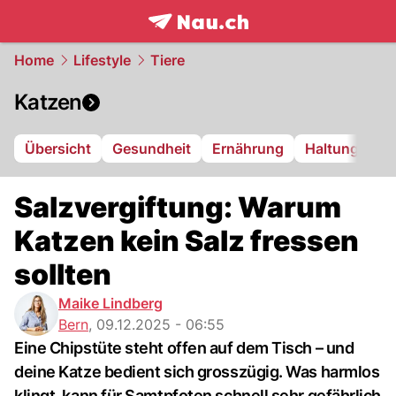
frontpage.
NAU.ch
Home
Lifestyle
Tiere
Katzen
Übersicht
Gesundheit
Ernährung
Haltung
Salzvergiftung: Warum
Katzen kein Salz fressen
sollten
Maike Lindberg
Bern
,
09.12.2025 - 06:55
Eine Chipstüte steht offen auf dem Tisch – und
deine Katze bedient sich grosszügig. Was harmlos
klingt, kann für Samtpfoten schnell sehr gefährlich