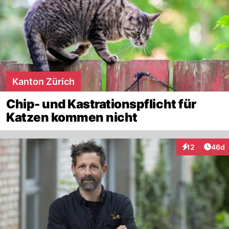
Kanton Zürich
Chip- und Kastrationspflicht für
Katzen kommen nicht
Artik
12
46d
Interaktionen