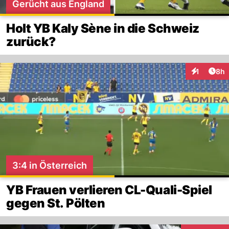
Gerücht aus England
Holt YB Kaly Sène in die Schweiz
zurück?
Arti
1
8h
Interaktion
3:4 in Österreich
YB Frauen verlieren CL-Quali-Spiel
gegen St. Pölten