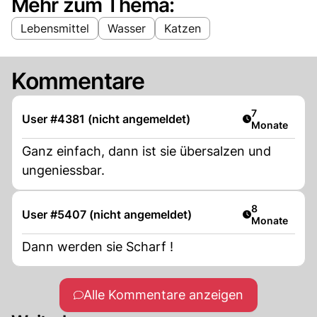
Mehr zum Thema:
Lebensmittel
Wasser
Katzen
Kommentare
Artikel veröff
7
User #4381 (nicht angemeldet)
Monate
Ganz einfach, dann ist sie übersalzen und
ungeniessbar.
Artikel veröff
8
User #5407 (nicht angemeldet)
Monate
Dann werden sie Scharf !
Alle Kommentare anzeigen