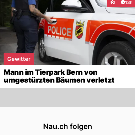
Artik
2
13h
Interaktione
Gewitter
Mann im Tierpark Bern von
umgestürzten Bäumen verletzt
Footer
Nau.ch folgen