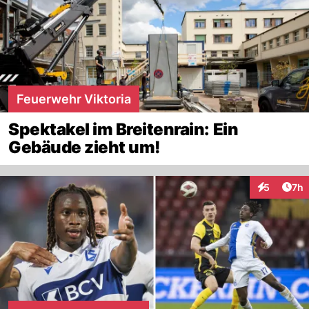
Feuerwehr Viktoria
Spektakel im Breitenrain: Ein
Gebäude zieht um!
Arti
5
7h
Interaktion