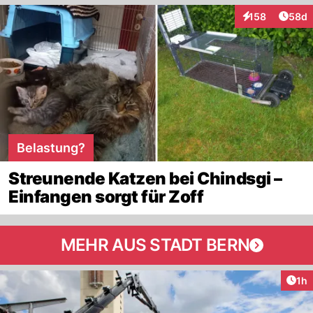
Artik
158
58d
Interaktionen
Belastung?
Streunende Katzen bei Chindsgi –
Einfangen sorgt für Zoff
MEHR AUS STADT BERN
Art
1h