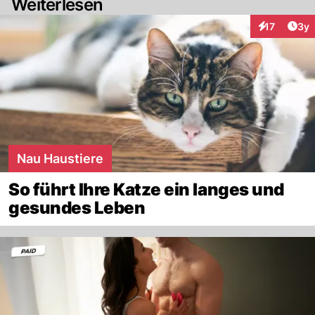
Weiterlesen
Arti
17
3y
Interaktione
Nau Haustiere
So führt Ihre Katze ein langes und
gesundes Leben