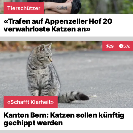
Tierschützer
«Trafen auf Appenzeller Hof 20
verwahrloste Katzen an»
Artik
29
57d
Interaktionen
«Schafft Klarheit»
Kanton Bern: Katzen sollen künftig
gechippt werden