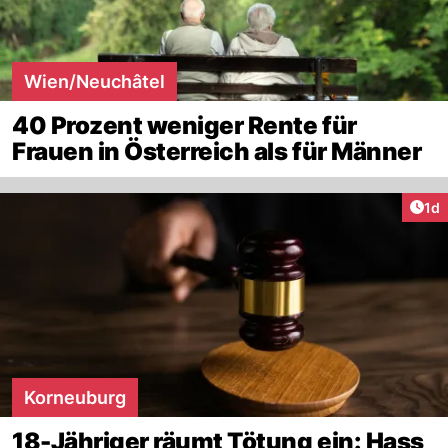
Wien/Neuchâtel
40 Prozent weniger Rente für
Frauen in Österreich als für Männer
Art
1d
Korneuburg
18-Jähriger räumt Tötung ein: Hass