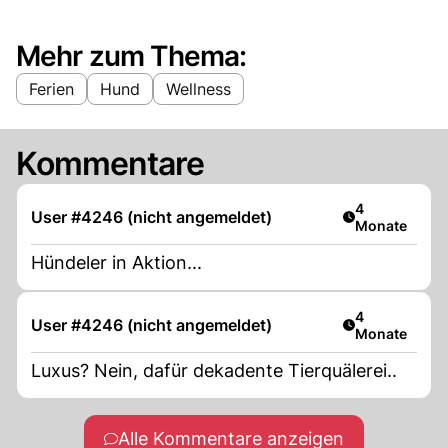
Mehr zum Thema:
Ferien
Hund
Wellness
Kommentare
Artikel veröff
4
User #4246 (nicht angemeldet)
Monate
Hündeler in Aktion...
Artikel veröff
4
User #4246 (nicht angemeldet)
Monate
Luxus? Nein, dafür dekadente Tierquälerei..
Alle Kommentare anzeigen