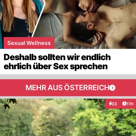
Sexual Wellness
Deshalb sollten wir endlich
ehrlich über Sex sprechen
MEHR AUS ÖSTERREICH
Artik
33
11h
Interaktionen