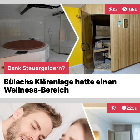
Artike
65
168d
Interaktionen
Dank Steuergeldern?
Bülachs Kläranlage hatte einen
Wellness-Bereich
Artikel
7
223d
Interaktionen