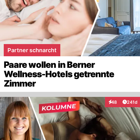
Partner schnarcht
Paare wollen in Berner
Wellness-Hotels getrennte
Zimmer
Artike
48
241d
Interaktionen