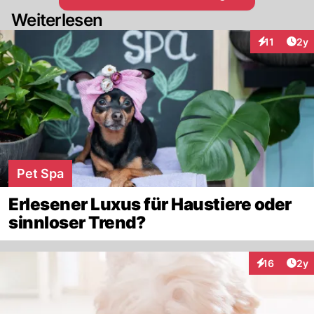
Weiterlesen
Arti
11
2y
Interaktione
Pet Spa
Erlesener Luxus für Haustiere oder
sinnloser Trend?
Arti
16
2y
Interaktione