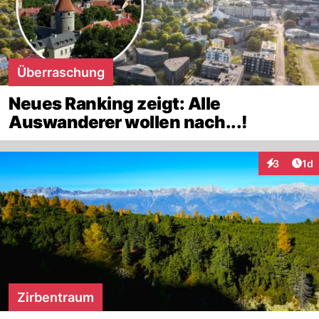
Überraschung
Neues Ranking zeigt: Alle
Auswanderer wollen nach...!
Art
3
1d
Interaktion
Zirbentraum