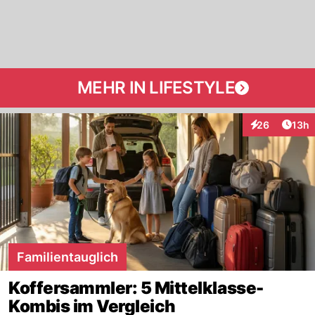
MEHR IN LIFESTYLE
Artik
26
13h
Interaktionen
Familientauglich
Koffersammler: 5 Mittelklasse-
Kombis im Vergleich