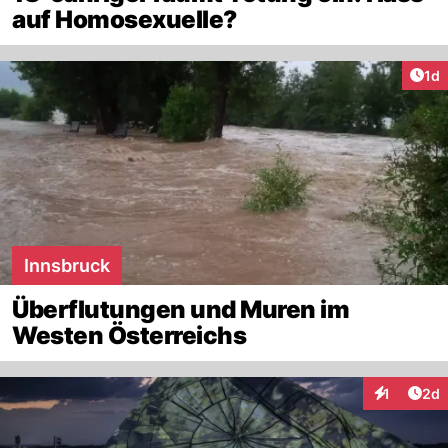
auf Homosexuelle?
Art
1d
Innsbruck
Überflutungen und Muren im
Westen Österreichs
Arti
1
2d
Interaktion