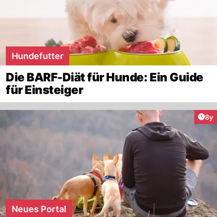
Hundefutter
Die BARF-Diät für Hunde: Ein Guide
für Einsteiger
Arti
8y
Neues Portal