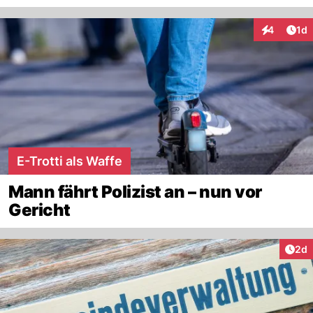
Art
4
1d
Interaktion
E-Trotti als Waffe
Mann fährt Polizist an – nun vor
Gericht
Arti
2d