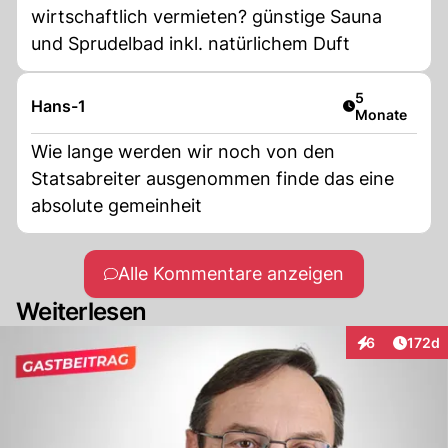
wirtschaftlich vermieten? günstige Sauna
und Sprudelbad inkl. natürlichem Duft
Artikel veröff
5
Hans-1
Monate
Wie lange werden wir noch von den
Statsabreiter ausgenommen finde das eine
absolute gemeinheit
Alle Kommentare anzeigen
Weiterlesen
Artike
6
172d
Interaktionen