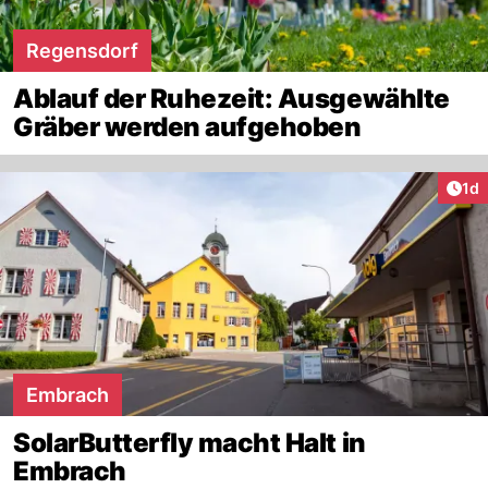
Regensdorf
Ablauf der Ruhezeit: Ausgewählte
Gräber werden aufgehoben
Art
1d
Embrach
SolarButterfly macht Halt in
Embrach