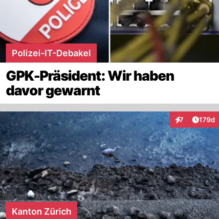
Polizei-IT-Debakel
GPK-Präsident: Wir haben
davor gewarnt
Artike
7
179d
Interaktionen
Kanton Zürich