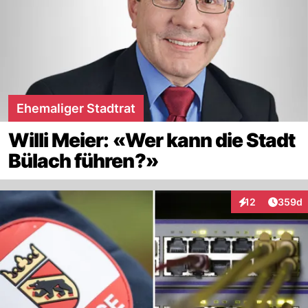
Ehemaliger Stadtrat
Willi Meier: «Wer kann die Stadt
Bülach führen?»
Artikel
12
359d
Interaktionen