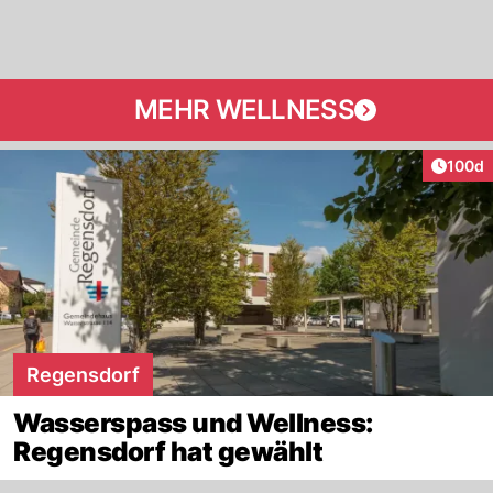
MEHR WELLNESS
Artike
100d
Regensdorf
Wasserspass und Wellness:
Regensdorf hat gewählt