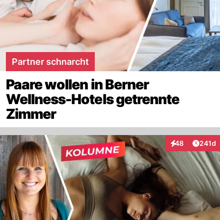
Partner schnarcht
Paare wollen in Berner
Wellness-Hotels getrennte
Zimmer
Artike
48
241d
Interaktionen