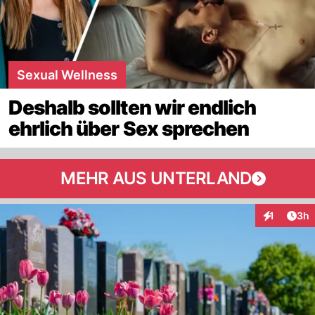
Sexual Wellness
Deshalb sollten wir endlich
ehrlich über Sex sprechen
MEHR AUS UNTERLAND
Arti
1
3h
Interaktion