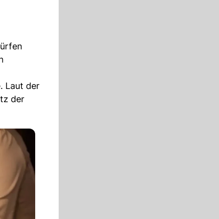
dürfen
n
. Laut der
tz der