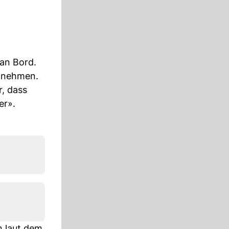
an Bord.
itnehmen.
r, dass
er».
n laut dem