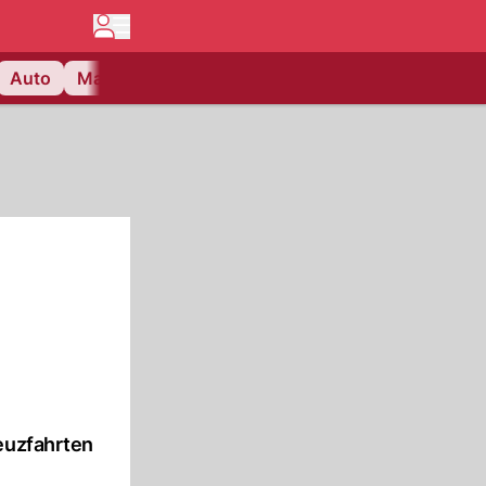
Auto
Matchcenter
Videos
Nau Plus
Lifestyle
reuzfahrten