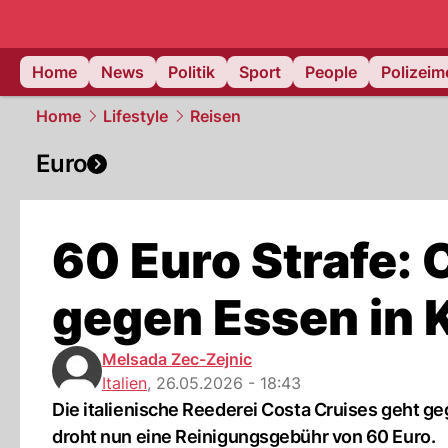
Home
News
Politik
Sport
People
Polizei
Home
Lifestyle
Reisen
Euro
60 Euro Strafe: 
gegen Essen in 
Melsada Zec-Zejnic
Italien
,
26.05.2026 - 18:43
Die italienische Reederei Costa Cruises geht g
droht nun eine Reinigungsgebühr von 60 Euro.