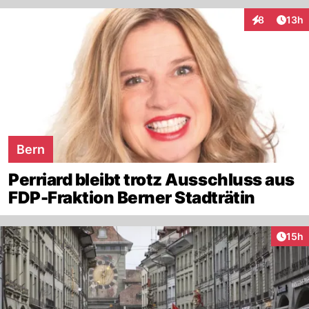
Artik
8
13h
Interaktione
Bern
Perriard bleibt trotz Ausschluss aus
FDP-Fraktion Berner Stadträtin
Artik
15h