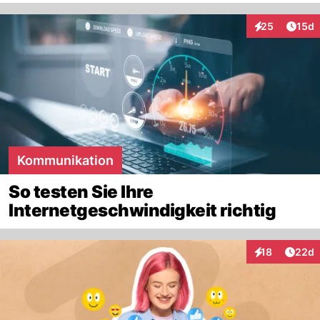
Artik
25
15d
Interaktionen
Kommunikation
So testen Sie Ihre
Internetgeschwindigkeit richtig
Artik
18
22d
Interaktionen