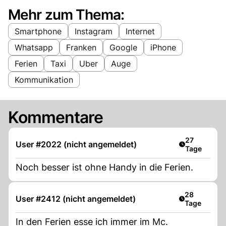
Mehr zum Thema:
Smartphone
Instagram
Internet
Whatsapp
Franken
Google
iPhone
Ferien
Taxi
Uber
Auge
Kommunikation
Kommentare
Artikel veröf
27
User #2022 (nicht angemeldet)
Tage
Noch besser ist ohne Handy in die Ferien.
Artikel veröf
28
User #2412 (nicht angemeldet)
Tage
In den Ferien esse ich immer im Mc.