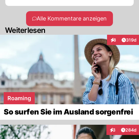
Alle Kommentare anzeigen
Weiterlesen
Artike
8
319d
Interaktionen
Roaming
So surfen Sie im Ausland sorgenfrei
Artikel
3
284d
Interaktionen