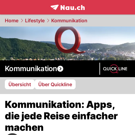
frontpage.
NAU.ch
Home
Lifestyle
Kommunikation
Kommunikation
Übersicht
Über Quickline
Kommunikation: Apps,
die jede Reise einfacher
machen