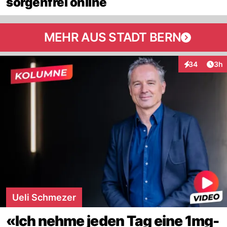
sorgenfrei online
MEHR AUS STADT BERN
Arti
34
3h
Interaktionen
Ueli Schmezer
«Ich nehme jeden Tag eine 1mg-