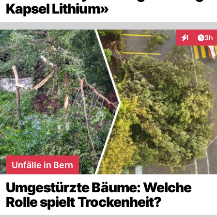
Kapsel Lithium»
Arti
1
3h
Interaktion
Unfälle in Bern
Umgestürzte Bäume: Welche
Rolle spielt Trockenheit?