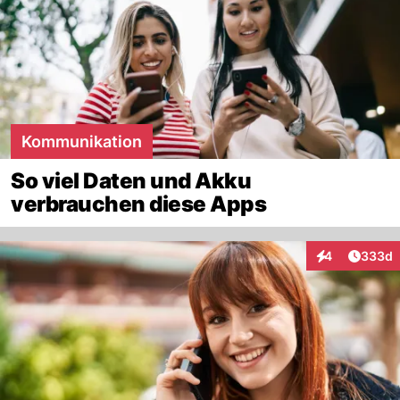
Kommunikation
So viel Daten und Akku
verbrauchen diese Apps
Artikel
4
333d
Interaktionen