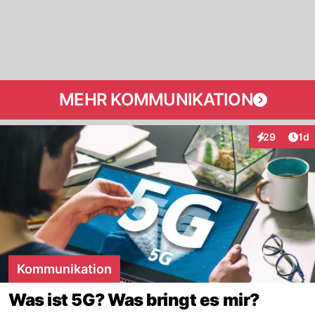
MEHR KOMMUNIKATION
Art
29
1d
Interaktione
Kommunikation
Was ist 5G? Was bringt es mir?