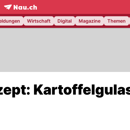
frontpage.
NAU.ch
meldungen
Wirtschaft
Digital
Magazine
Themen
zept: Kartoffelgula