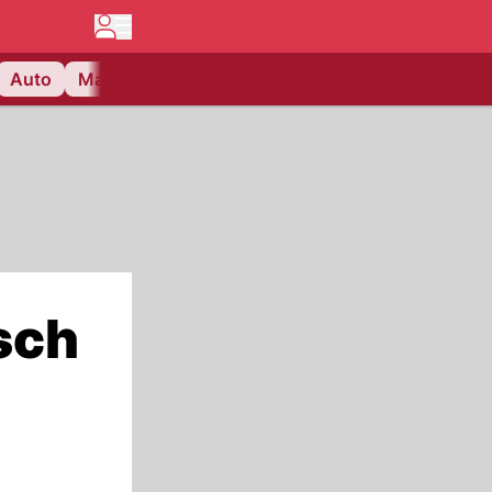
Auto
Matchcenter
Videos
Nau Plus
Lifestyle
sch