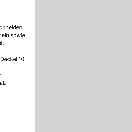
schneiden.
ebeln sowie
l,
 Deckel 10
n
alz