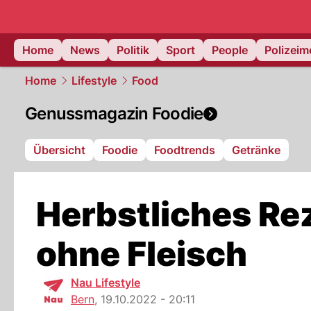
Home
News
Politik
Sport
People
Polizei
Home
Lifestyle
Food
Genussmagazin Foodie
Übersicht
Foodie
Foodtrends
Getränke
Herbstliches Re
ohne Fleisch
Nau Lifestyle
Bern
,
19.10.2022 - 20:11