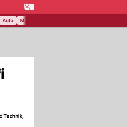
Auto
Matchcenter
Videos
Nau Plus
Lifestyle
i
d Technik,