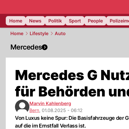
Home
News
Politik
Sport
People
Polizei
Home
Lifestyle
Auto
Mercedes
Mercedes G Nutz
für Behörden und
Marvin Kahlenberg
Bern
,
01.08.2025 - 06:12
Von Luxus keine Spur: Die Basisfahrzeuge der 
auf die im Ernstfall Verlass ist.