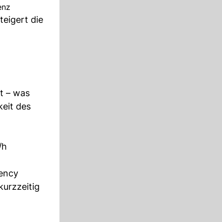
enz
teigert die
t – was
keit des
/h
gency
kurzzeitig