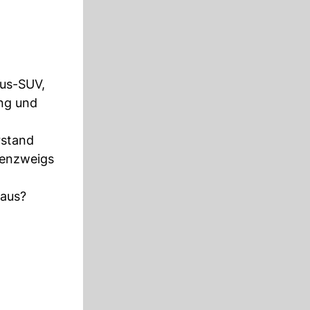
xus-SUV,
ung und
rstand
lienzweigs
 aus?