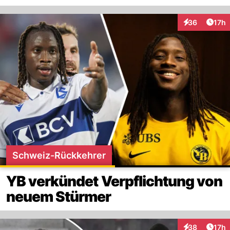
Artik
36
17h
Interaktionen
Schweiz-Rückkehrer
YB verkündet Verpflichtung von
neuem Stürmer
Artik
38
17h