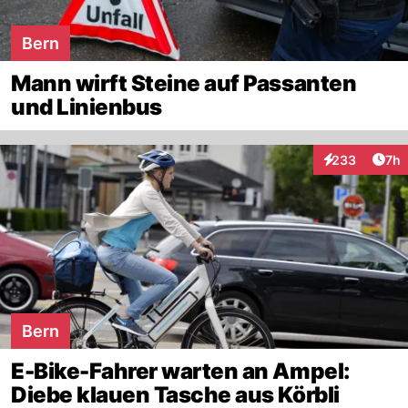
Bern
Mann wirft Steine auf Passanten
und Linienbus
Arti
233
7h
Interaktionen
Bern
E-Bike-Fahrer warten an Ampel:
Diebe klauen Tasche aus Körbli