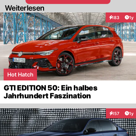
Weiterlesen
Art
183
1y
Interaktionen
Hot Hatch
GTI EDITION 50: Ein halbes
Jahrhundert Faszination
Art
157
1y
Interaktionen