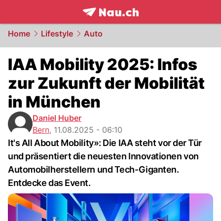
frontpage.
NAU.ch
Home
Lifestyle
Auto
IAA Mobility 2025: Infos
zur Zukunft der Mobilität
in München
Daniel Huber
Bern
,
11.08.2025 - 06:10
It's All About Mobility»: Die IAA steht vor der Tür
und präsentiert die neuesten Innovationen von
Automobilherstellern und Tech-Giganten.
Entdecke das Event.