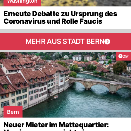
Washington
Erneute Debatte zu Ursprung des
Coronavirus und Rolle Faucis
MEHR AUS STADT BERN
Arti
29'
Bern
Neuer Mieter im Mattequartier: