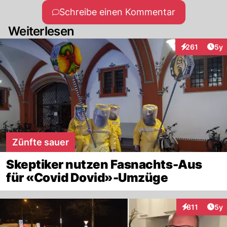
Schreibe einen Kommentar
Weiterlesen
Arti
261
5y
Interaktionen
Zünfte sauer
Skeptiker nutzen Fasnachts-Aus
für «Covid Dovid»-Umzüge
Arti
811
5y
Interaktionen