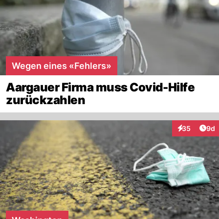
Wegen eines «Fehlers»
Aargauer Firma muss Covid-Hilfe
zurückzahlen
Arti
35
9d
Interaktionen