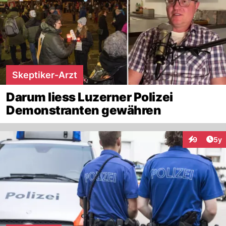
Skeptiker-Arzt
Darum liess Luzerner Polizei
Demonstranten gewähren
Arti
9
5y
Interaktion