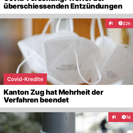
überschiessenden Entzündungen
Artik
1
22h
Interaktione
Covid-Kredite
Kanton Zug hat Mehrheit der
Verfahren beendet
Art
1
7d
Interaktion