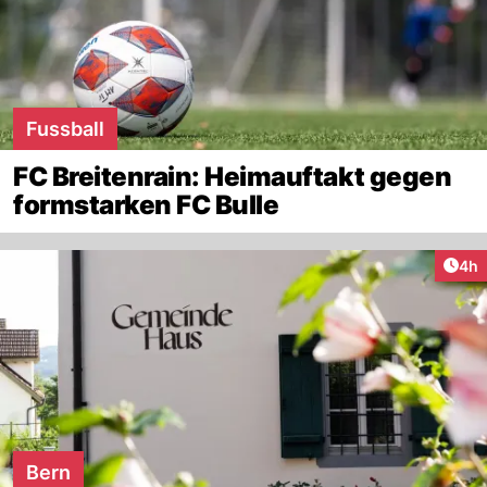
Fussball
FC Breitenrain: Heimauftakt gegen
formstarken FC Bulle
Arti
4h
Bern