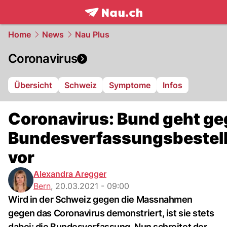
frontpage.
NAU.ch
Home
News
Nau Plus
Coronavirus
Übersicht
Schweiz
Symptome
Infos
Coronavirus: Bund geht g
Bundesverfassungsbestel
vor
Alexandra Aregger
Bern
,
20.03.2021 - 09:00
Wird in der Schweiz gegen die Massnahmen
gegen das Coronavirus demonstriert, ist sie stets
dabei: die Bundesverfassung. Nun schreitet der