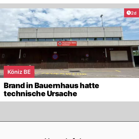
Arti
2d
Köniz BE
Brand in Bauernhaus hatte
technische Ursache
Footer