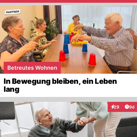
Betreutes Wohnen
In Bewegung bleiben, ein Leben
lang
Arti
29
9d
Interaktionen