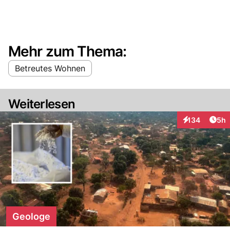
Mehr zum Thema:
Betreutes Wohnen
Weiterlesen
Arti
134
5h
Interaktionen
Geologe