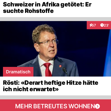
Schweizer in Afrika getötet: Er
suchte Rohstoffe
Arti
57
23'
Interaktionen
Dramatisch
Rösti: «Derart heftige Hitze hätte
ich nicht erwartet»
MEHR BETREUTES WOHNEN