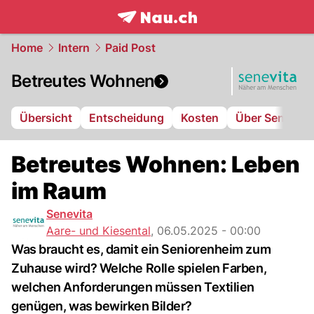
frontpage.
NAU.ch
Home
Intern
Paid Post
Betreutes Wohnen
Übersicht
Entscheidung
Kosten
Über Senevita
Betreutes Wohnen: Leben
im Raum
Senevita
Aare- und Kiesental
,
06.05.2025 - 00:00
Was braucht es, damit ein Seniorenheim zum
Zuhause wird? Welche Rolle spielen Farben,
welchen Anforderungen müssen Textilien
genügen, was bewirken Bilder?