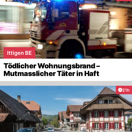
Ittigen BE
Tödlicher Wohnungsbrand –
Mutmasslicher Täter in Haft
Artik
21h