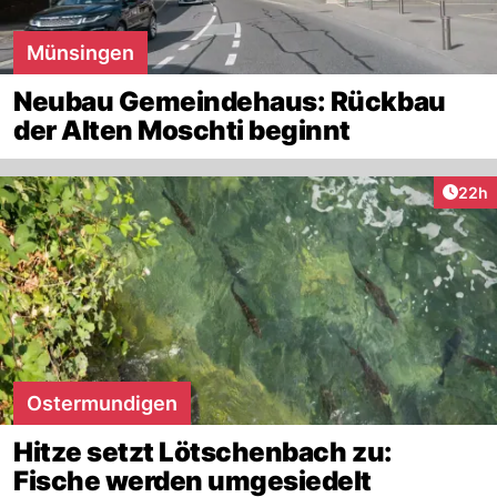
Münsingen
Neubau Gemeindehaus: Rückbau
der Alten Moschti beginnt
Artik
22h
Ostermundigen
Hitze setzt Lötschenbach zu:
Fische werden umgesiedelt