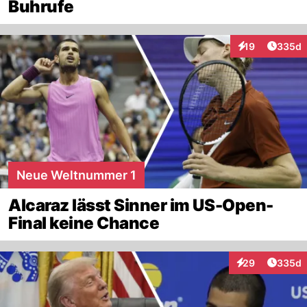
Buhrufe
Artikel
19
335d
Interaktionen
Neue Weltnummer 1
Alcaraz lässt Sinner im US-Open-
Final keine Chance
Artikel
29
335d
Interaktionen