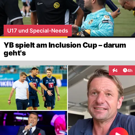
U17 und Special-Needs
YB spielt am Inclusion Cup – darum
geht's
Arti
4
4h
Interaktion