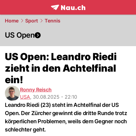
frontpage.
NAU.ch
Home
Sport
Tennis
US Open
US Open: Leandro Riedi
zieht in den Achtelfinal
ein!
Ronny Reisch
USA
,
30.08.2025 - 22:10
Leandro Riedi (23) steht im Achtelfinal der US
Open. Der Zürcher gewinnt die dritte Runde trotz
körperlichen Problemen, weils dem Gegner noch
schlechter geht.