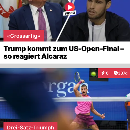
«Grossartig»
Trump kommt zum US-Open-Final –
so reagiert Alcaraz
Artike
16
337d
Interaktionen
Drei-Satz-Triumph