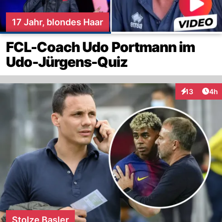
17 Jahr, blondes Haar
FCL-Coach Udo Portmann im
Udo-Jürgens-Quiz
Arti
13
4h
Interaktione
Stolze Basler