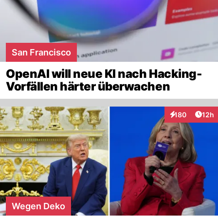
San Francisco
OpenAI will neue KI nach Hacking-
Vorfällen härter überwachen
Artik
180
12h
Interaktionen
Wegen Deko