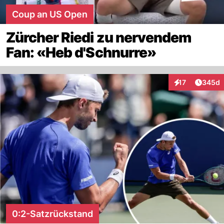
Coup an US Open
Zürcher Riedi zu nervendem
Fan: «Heb d'Schnurre»
Artikel
17
345d
Interaktionen
0:2-Satzrückstand