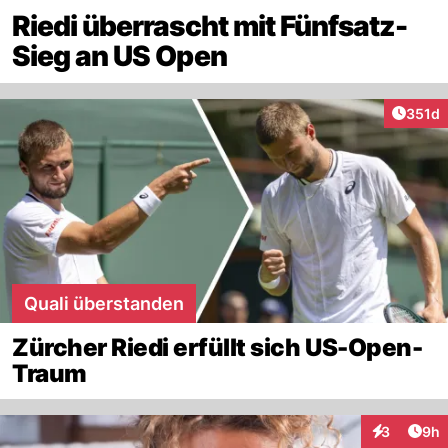
Riedi überrascht mit Fünfsatz-
Sieg an US Open
Artike
351d
Quali überstanden
Zürcher Riedi erfüllt sich US-Open-
Traum
Arti
3
9h
Interaktion