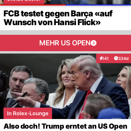
FCB testet gegen Barça «auf
Wunsch von Hansi Flick»
MEHR US OPEN
Artikel
141
334d
Interaktionen
In Rolex-Lounge
Also doch! Trump erntet an US Open