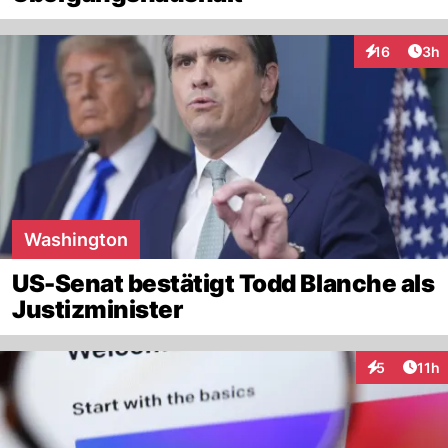
Arti
16
3h
Interaktione
Washington
US-Senat bestätigt Todd Blanche als
Justizminister
Artik
5
11h
Interaktione