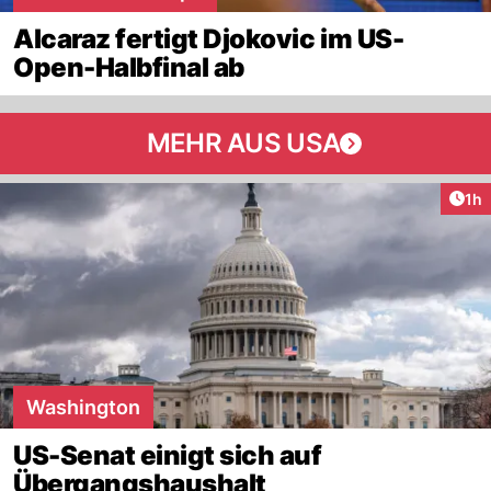
Alcaraz fertigt Djokovic im US-
Open-Halbfinal ab
MEHR AUS USA
Art
1h
Washington
US-Senat einigt sich auf
Übergangshaushalt