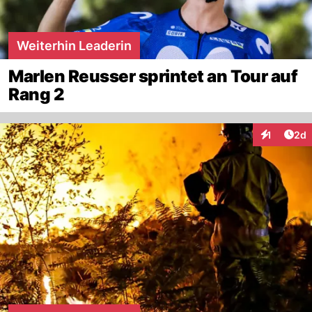
Weiterhin Leaderin
Marlen Reusser sprintet an Tour auf
Rang 2
Arti
1
2d
Interaktion