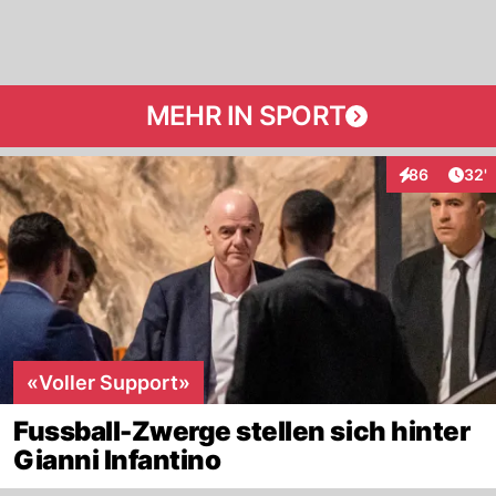
MEHR IN SPORT
Arti
86
32'
Interaktionen
«Voller Support»
Fussball-Zwerge stellen sich hinter
Gianni Infantino