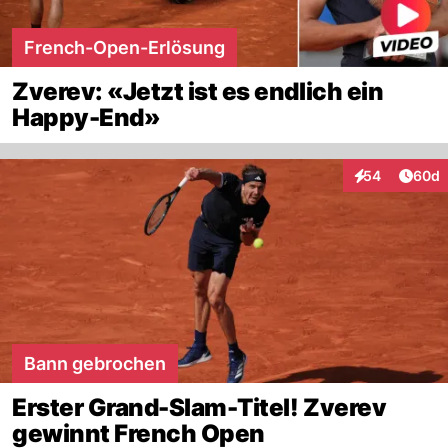
French-Open-Erlösung
Zverev: «Jetzt ist es endlich ein
Happy-End»
Artik
54
60d
Interaktionen
Bann gebrochen
Erster Grand-Slam-Titel! Zverev
gewinnt French Open