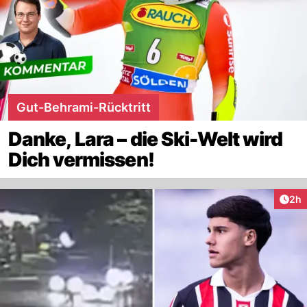
Gut-Behrami-Rücktritt
Danke, Lara – die Ski-Welt wird
Dich vermissen!
Arti
2h