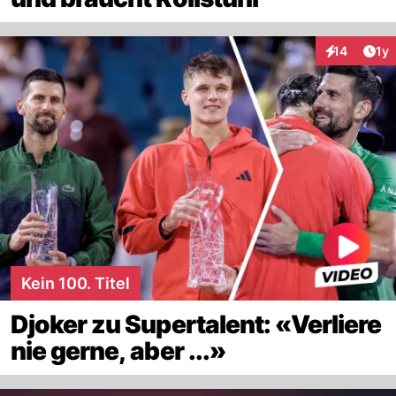
Art
14
1y
Interaktione
Kein 100. Titel
Djoker zu Supertalent: «Verliere
nie gerne, aber ...»