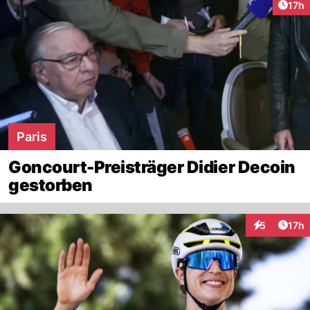
Artik
17h
Paris
Goncourt-Preisträger Didier Decoin
gestorben
Artik
5
17h
Interaktione