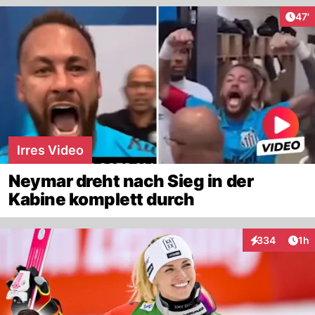
Arti
47'
Irres Video
Neymar dreht nach Sieg in der
Kabine komplett durch
Art
334
1h
Interaktionen