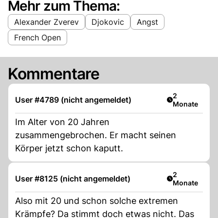
Mehr zum Thema:
Alexander Zverev
Djokovic
Angst
French Open
Kommentare
Artikel veröff
2
User #4789 (nicht angemeldet)
Monate
Im Alter von 20 Jahren
zusammengebrochen. Er macht seinen
Körper jetzt schon kaputt.
Artikel veröff
2
User #8125 (nicht angemeldet)
Monate
Also mit 20 und schon solche extremen
Krämpfe? Da stimmt doch etwas nicht. Das