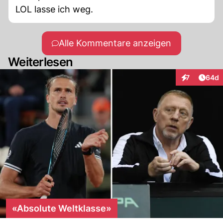
LOL lasse ich weg.
Alle Kommentare anzeigen
Weiterlesen
Artik
7
64d
Interaktionen
«Absolute Weltklasse»