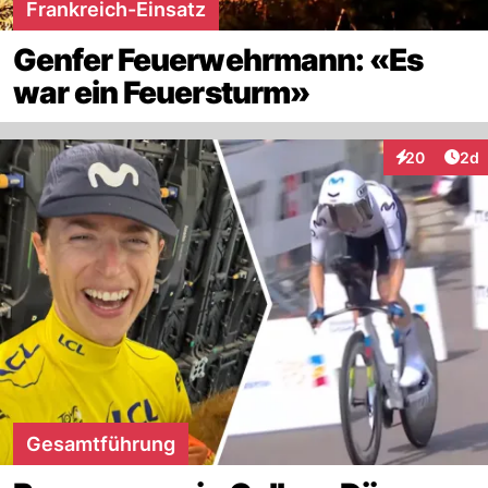
Frankreich-Einsatz
Genfer Feuerwehrmann: «Es
war ein Feuersturm»
Arti
20
2d
Interaktionen
Gesamtführung