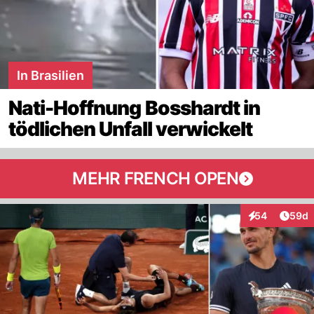
In Brasilien
Nati-Hoffnung Bosshardt in
tödlichen Unfall verwickelt
MEHR FRENCH OPEN
Artik
54
59d
Interaktionen