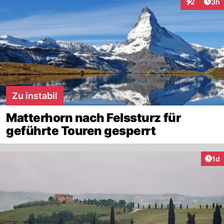
Arti
2
3h
Interaktion
Zu instabil
Matterhorn nach Felssturz für
geführte Touren gesperrt
Art
1d