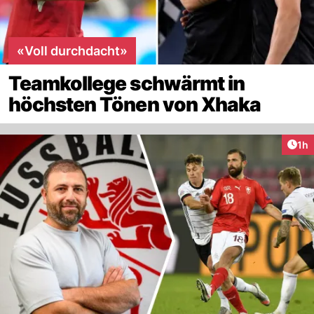
«Voll durchdacht»
Teamkollege schwärmt in
höchsten Tönen von Xhaka
Art
1h