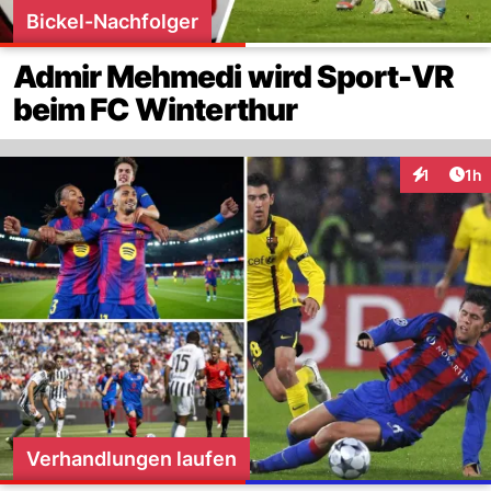
Bickel-Nachfolger
Admir Mehmedi wird Sport-VR
beim FC Winterthur
Art
1
1h
Interaktion
Verhandlungen laufen