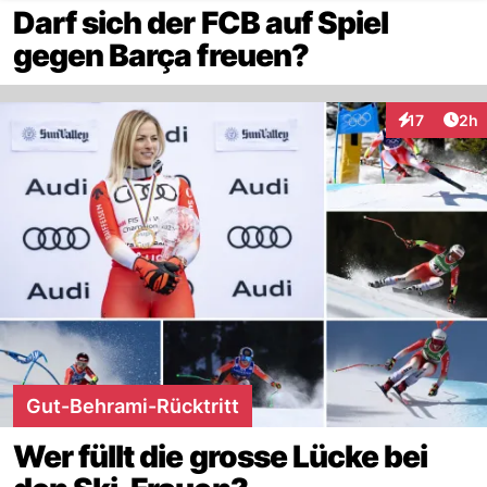
Darf sich der FCB auf Spiel
gegen Barça freuen?
Arti
17
2h
Interaktione
Gut-Behrami-Rücktritt
Wer füllt die grosse Lücke bei