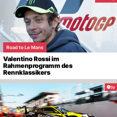
Interaktion
Road to Le Mans
Valentino Rossi im
Rahmenprogramm des
Rennklassikers
Arti
3y