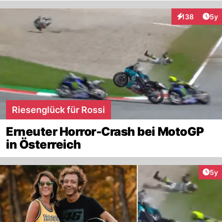
Arti
138
5y
Interaktionen
Riesenglück für Rossi
Erneuter Horror-Crash bei MotoGP
in Österreich
Arti
5y