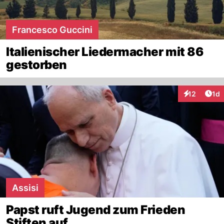
Francesco Guccini
Italienischer Liedermacher mit 86
gestorben
Art
12
1d
Interaktione
Assisi
Papst ruft Jugend zum Frieden
Stiften auf