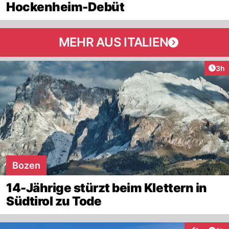
Hockenheim-Debüt
MEHR AUS ITALIEN
Arti
3h
Bozen
14-Jährige stürzt beim Klettern in
Südtirol zu Tode