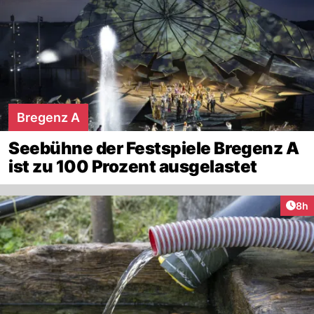
Bregenz A
Seebühne der Festspiele Bregenz A
ist zu 100 Prozent ausgelastet
Arti
8h