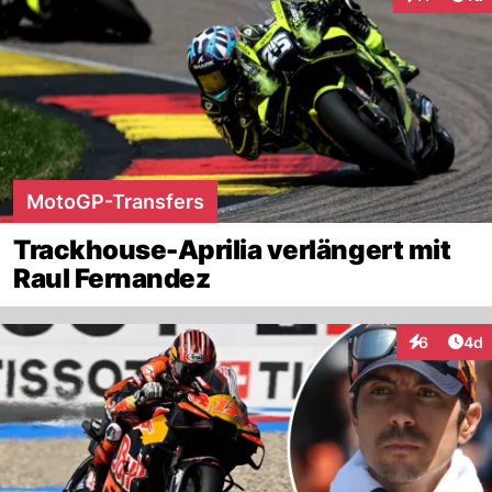
Interaktione
MotoGP-Transfers
Trackhouse-Aprilia verlängert mit
Raul Fernandez
Arti
6
4d
Interaktion