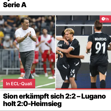
Serie A
Art
1h
In ECL-Quali
Sion erkämpft sich 2:2 – Lugano
holt 2:0-Heimsieg