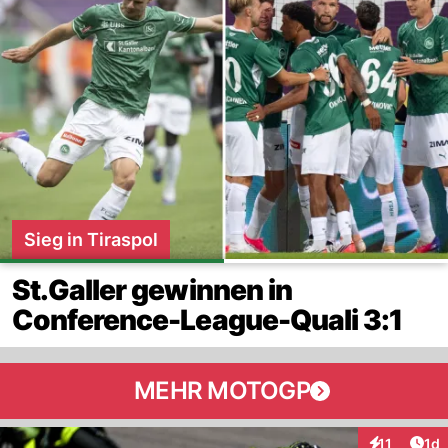
Sieg in Tiraspol
St.Galler gewinnen in
Conference-League-Quali 3:1
MEHR MOTOGP
Art
11
1d