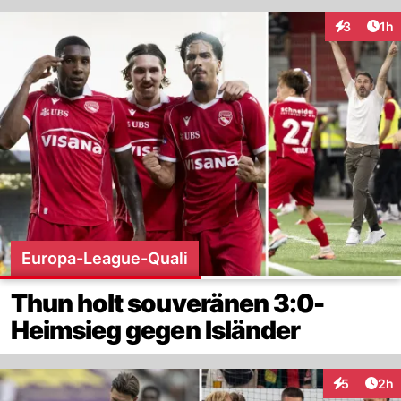
Art
3
1h
Interaktion
Europa-League-Quali
Thun holt souveränen 3:0-
Heimsieg gegen Isländer
Arti
5
2h
Interaktion