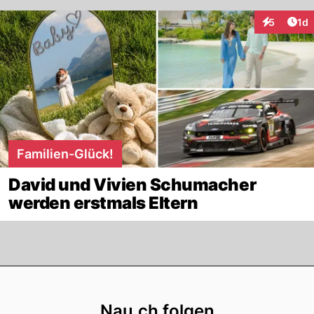
Art
5
1d
Interaktion
Familien-Glück!
David und Vivien Schumacher
werden erstmals Eltern
Footer
Nau.ch folgen