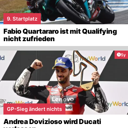
9. Startplatz
Fabio Quartararo ist mit Qualifying
nicht zufrieden
Arti
5y
GP-Sieg ändert nichts
Andrea Dovizioso wird Ducati