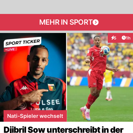
MEHR IN SPORT
Art
5
1h
Interaktion
Nati-Spieler wechselt
Djibril Sow unterschreibt in der