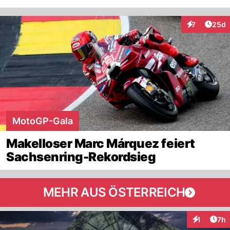
Artik
7
25d
Interaktionen
MotoGP-Gala
Makelloser Marc Márquez feiert
Sachsenring-Rekordsieg
MEHR AUS ÖSTERREICH
Arti
1
7h
Interaktion