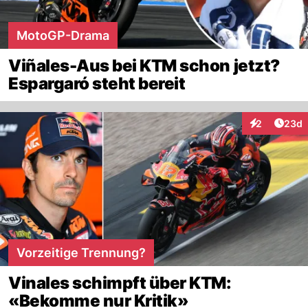
MotoGP-Drama
Viñales-Aus bei KTM schon jetzt?
Espargaró steht bereit
Artik
2
23d
Interaktionen
Vorzeitige Trennung?
Vinales schimpft über KTM:
«Bekomme nur Kritik»