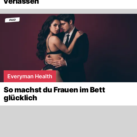
verlassen
Everyman Health
So machst du Frauen im Bett
glücklich