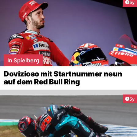
Arti
5y
In Spielberg
Dovizioso mit Startnummer neun
auf dem Red Bull Ring
Arti
5y