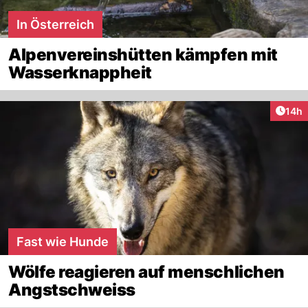
In Österreich
Alpenvereinshütten kämpfen mit
Wasserknappheit
Artik
14h
Fast wie Hunde
Wölfe reagieren auf menschlichen
Angstschweiss