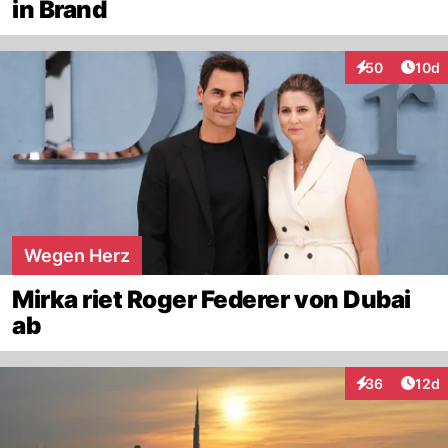
in Brand
Artik
50
10d
Interaktionen
Wegen Herz
Mirka riet Roger Federer von Dubai
ab
Artik
36
12d
Interaktionen