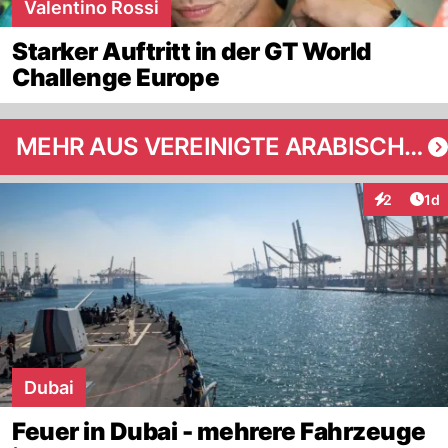
Valentino Rossi
Starker Auftritt in der GT World
Challenge Europe
MEHR AUS VEREINIGTE ARABISCHE EMIRATE
Art
2
1d
Interaktion
Dubai
Feuer in Dubai - mehrere Fahrzeuge