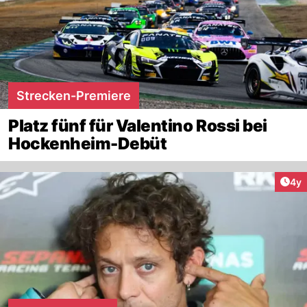
Strecken-Premiere
Platz fünf für Valentino Rossi bei
Hockenheim-Debüt
Arti
4y