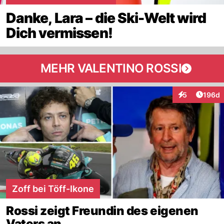
Danke, Lara – die Ski-Welt wird
Dich vermissen!
MEHR VALENTINO ROSSI
Artike
5
196d
Interaktionen
Zoff bei Töff-Ikone
Rossi zeigt Freundin des eigenen
Vaters an