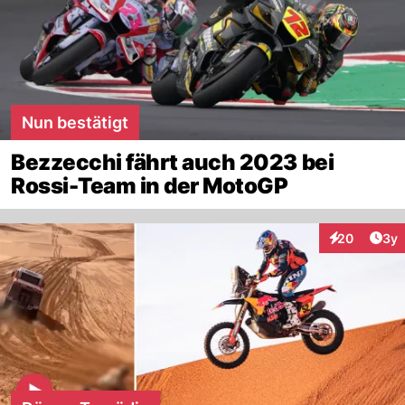
Nun bestätigt
Bezzecchi fährt auch 2023 bei
Rossi-Team in der MotoGP
Arti
20
3y
Interaktionen