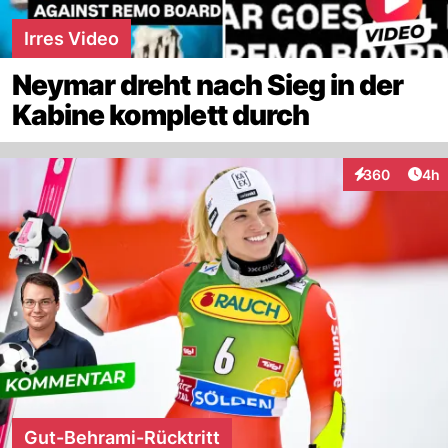
Irres Video
Neymar dreht nach Sieg in der
Kabine komplett durch
Arti
360
4h
Interaktionen
Gut-Behrami-Rücktritt