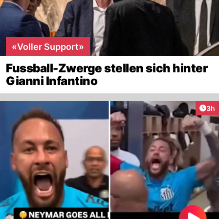
«Voller Support»
Fussball-Zwerge stellen sich hinter
Gianni Infantino
Arti
3h