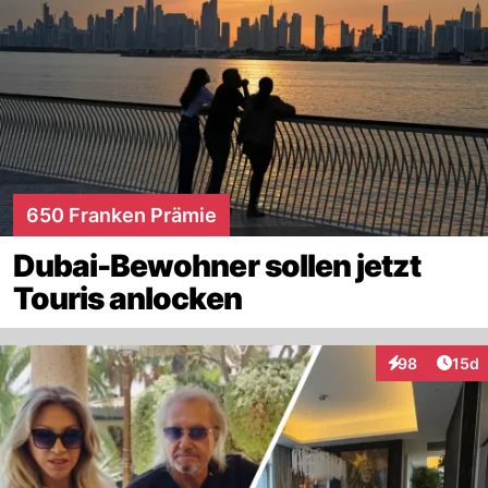
650 Franken Prämie
Dubai-Bewohner sollen jetzt
Touris anlocken
Artik
98
15d
Interaktionen