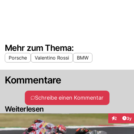
Mehr zum Thema:
Porsche
Valentino Rossi
BMW
Kommentare
Schreibe einen Kommentar
Weiterlesen
Arti
2
3y
Interaktion