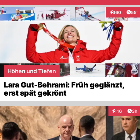
Arti
360
55'
Interaktionen
Höhen und Tiefen
Lara Gut-Behrami: Früh geglänzt,
erst spät gekrönt
Arti
116
3h
Interaktionen