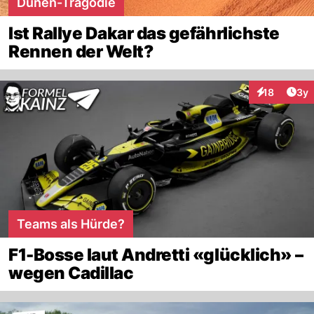
Dünen-Tragödie
Ist Rallye Dakar das gefährlichste
Rennen der Welt?
Arti
18
3y
Interaktione
Teams als Hürde?
F1-Bosse laut Andretti «glücklich» –
wegen Cadillac