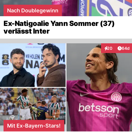
Nach Doublegewinn
Ex-Natigoalie Yann Sommer (37)
verlässt Inter
Artik
20
64d
Interaktionen
Mit Ex-Bayern-Stars!