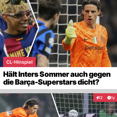
CL-Hinspiel
Hält Inters Sommer auch gegen
die Barça-Superstars dicht?
Art
12
1y
Interaktione