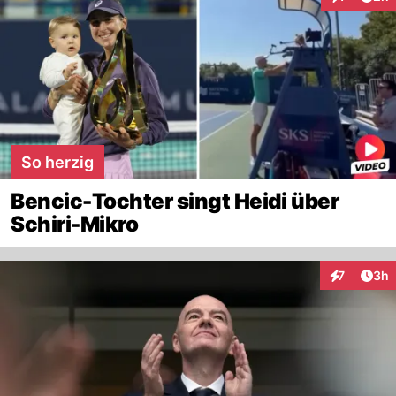
Interaktion
So herzig
Bencic-Tochter singt Heidi über
Schiri-Mikro
Arti
7
3h
Interaktion