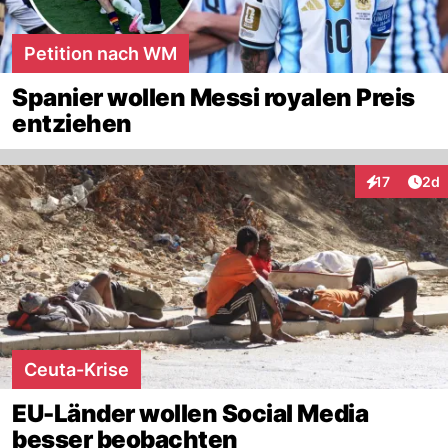
Petition nach WM
Spanier wollen Messi royalen Preis
entziehen
Arti
17
2d
Interaktione
Ceuta-Krise
EU-Länder wollen Social Media
besser beobachten