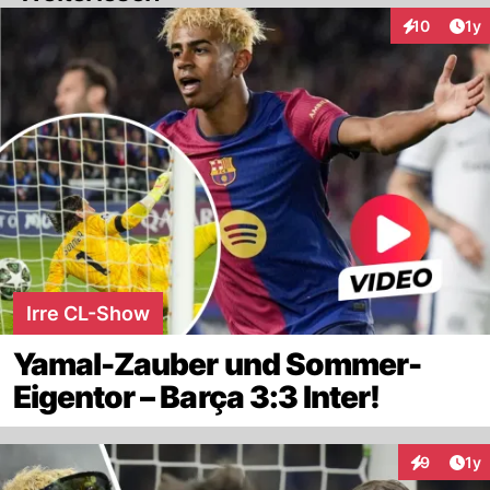
Art
10
1y
Interaktione
Irre CL-Show
Yamal-Zauber und Sommer-
Eigentor – Barça 3:3 Inter!
Art
9
1y
Interaktion