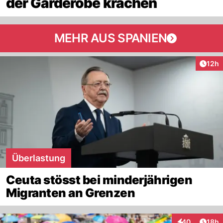
der Garderobe krachen
MEHR AUS SPANIEN
Artik
12h
Überlastung
Ceuta stösst bei minderjährigen
Migranten an Grenzen
Artik
40
18h