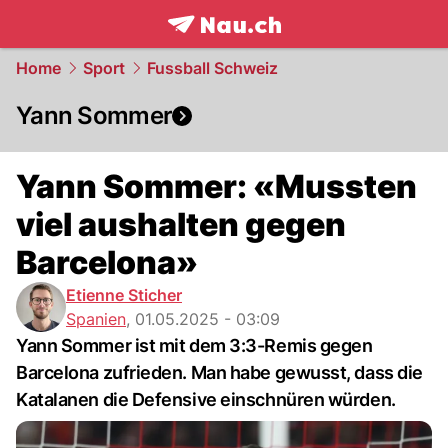
frontpage.
NAU.ch
Home
Sport
Fussball Schweiz
Yann Sommer
Yann Sommer: «Mussten
viel aushalten gegen
Barcelona»
Etienne Sticher
Spanien
,
01.05.2025 - 03:09
Yann Sommer ist mit dem 3:3-Remis gegen
Barcelona zufrieden. Man habe gewusst, dass die
Katalanen die Defensive einschnüren würden.