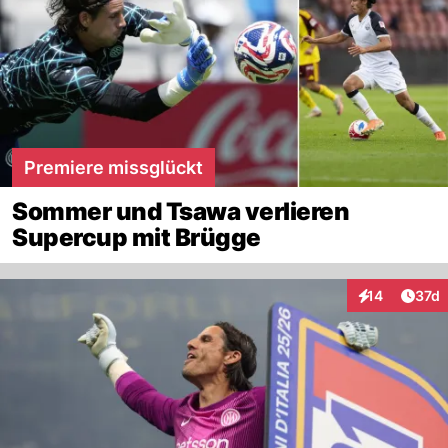
Premiere missglückt
Sommer und Tsawa verlieren
Supercup mit Brügge
Artik
14
37d
Interaktionen