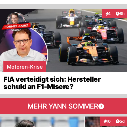
Arti
4
8h
Interaktion
Motoren-Krise
FIA verteidigt sich: Hersteller
schuld an F1-Misere?
MEHR YANN SOMMER
Arti
10
5d
Interaktione