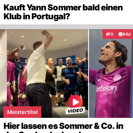
Kauft Yann Sommer bald einen
Klub in Portugal?
Artik
10
94d
Interaktionen
Meistertitel
Hier lassen es Sommer & Co. in