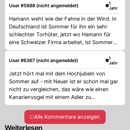
Artikel ver
1
User #5888 (nicht angemeldet)
Jahr
Hamann weht wie der Fahne in der Wind. In
Deutschland ist Sommer für ihn ein sehr
schlechter Torhüter, jetzt wo Hamann für
eine Schweizer Firma arbeitet, ist Sommer
plötzlich ein Champion. Den Typ kann man
nicht ernst nehmen.
Artikel ver
1
User #6367 (nicht angemeldet)
Jahr
Jetzt hört mal mit dem Hochjubeln von
Sommer auf - mit Neuer ist er schon mal gar
nicht zu vergleichen, das wäre wie einen
Kanarienvogel mit einem Adler zu
vergleichen.
Alle Kommentare anzeigen
Weiterlesen