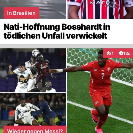
In Brasilien
Nati-Hoffnung Bosshardt in
tödlichen Unfall verwickelt
Artik
31
13d
Interaktionen
Wieder gegen Messi?