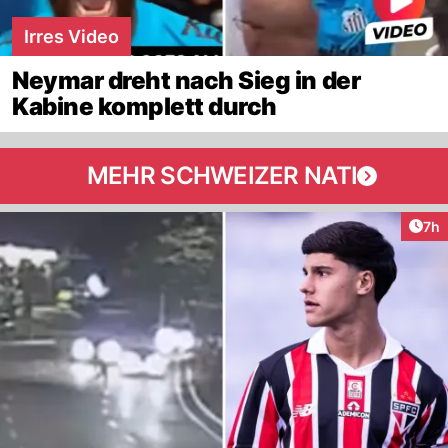
Irres Video
Neymar dreht nach Sieg in der
Kabine komplett durch
MEHR SCHWEIZER NATI
Arti
7h