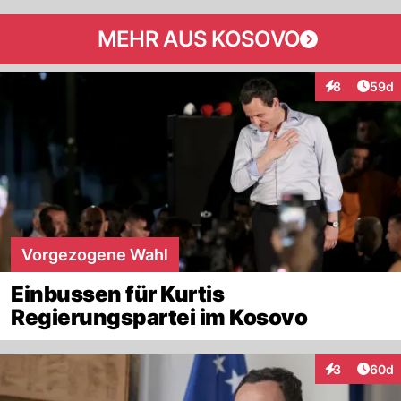
MEHR AUS KOSOVO
Artik
8
59d
Interaktionen
Vorgezogene Wahl
Einbussen für Kurtis
Regierungspartei im Kosovo
Artik
3
60d
Interaktionen