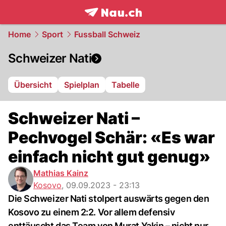
frontpage.
NAU.ch
Home
Sport
Fussball Schweiz
Schweizer Nati
Übersicht
Spielplan
Tabelle
Schweizer Nati –
Pechvogel Schär: «Es war
einfach nicht gut genug»
Mathias Kainz
Kosovo
,
09.09.2023 - 23:13
Die Schweizer Nati stolpert auswärts gegen den
Kosovo zu einem 2:2. Vor allem defensiv
enttäuscht das Team von Murat Yakin – nicht nur