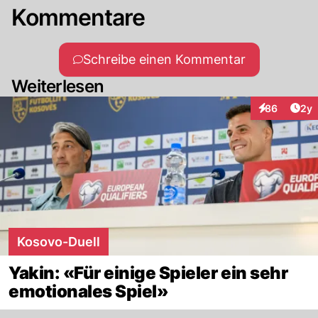
Kommentare
Schreibe einen Kommentar
Weiterlesen
Arti
86
2y
Interaktionen
Kosovo-Duell
Yakin: «Für einige Spieler ein sehr
emotionales Spiel»