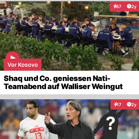
Arti
67
2y
Interaktione
Vor Kosovo
Shaq und Co. geniessen Nati-
Teamabend auf Walliser Weingut
Arti
17
2y
Interaktione