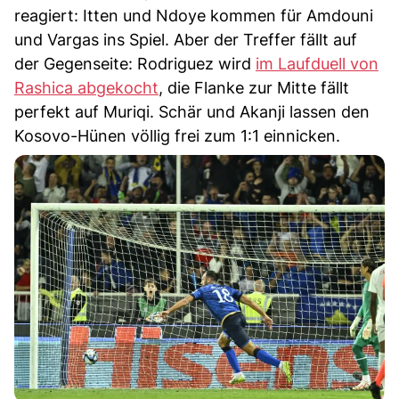
reagiert: Itten und Ndoye kommen für Amdouni
und Vargas ins Spiel. Aber der Treffer fällt auf
der Gegenseite: Rodriguez wird
im Laufduell von
Rashica abgekocht
, die Flanke zur Mitte fällt
perfekt auf Muriqi. Schär und Akanji lassen den
Kosovo-Hünen völlig frei zum 1:1 einnicken.