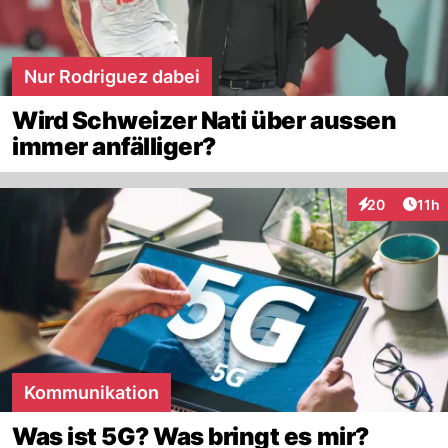
Nur Rodriguez dabei
Wird Schweizer Nati über aussen
immer anfälliger?
Artik
20
11h
Interaktionen
Kommunikation
Was ist 5G? Was bringt es mir?