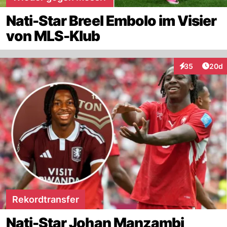
Nati-Star Breel Embolo im Visier
von MLS-Klub
Artik
35
20d
Interaktionen
Rekordtransfer
Nati-Star Johan Manzambi