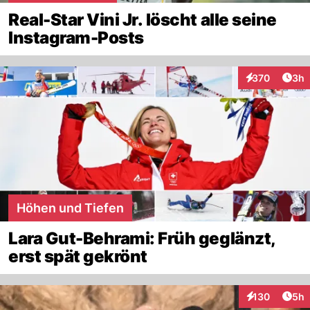
Real-Star Vini Jr. löscht alle seine
Instagram-Posts
Arti
370
3h
Interaktionen
Höhen und Tiefen
Lara Gut-Behrami: Früh geglänzt,
erst spät gekrönt
Arti
130
5h
Interaktionen