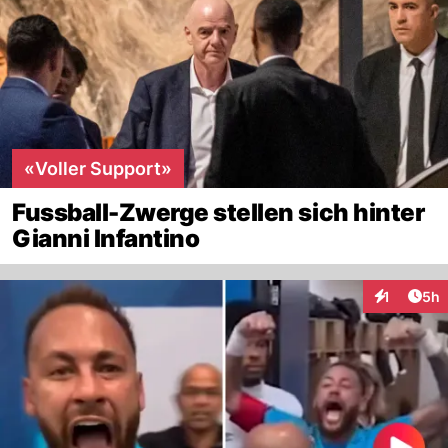
«Voller Support»
Fussball-Zwerge stellen sich hinter
Gianni Infantino
Arti
1
5h
Interaktion