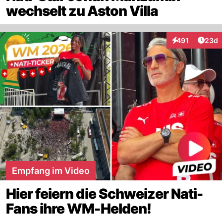
wechselt zu Aston Villa
Artik
491
23d
Interaktionen
Empfang im Video
Hier feiern die Schweizer Nati-
Fans ihre WM-Helden!