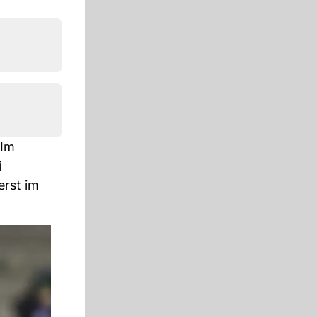
 Im
i
erst im