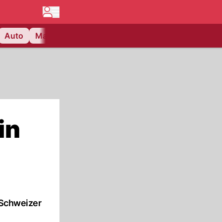
Auto
Matchcenter
Videos
Nau Plus
Lifestyle
in
 Schweizer