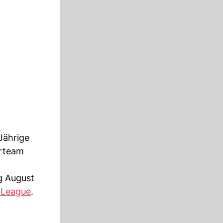
Jährige
erteam
g August
 League
.