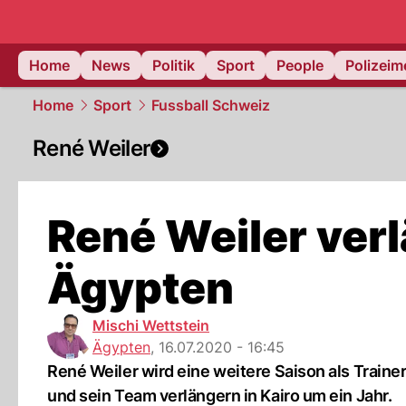
Home
News
Politik
Sport
People
Polizei
Home
Sport
Fussball Schweiz
René Weiler
René Weiler verl
Ägypten
Mischi Wettstein
Ägypten
,
16.07.2020 - 16:45
René Weiler wird eine weitere Saison als Train
und sein Team verlängern in Kairo um ein Jahr.