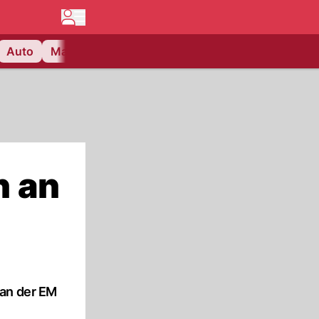
Auto
Matchcenter
Videos
Nau Plus
Lifestyle
n an
 an der EM