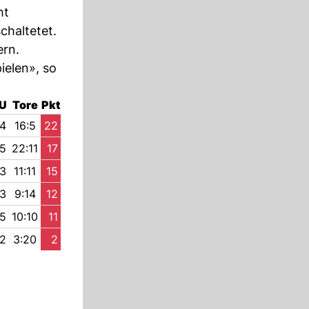
ht
chaltetet.
ern.
ielen», so
U
Tore
Pkt
4
16:5
22
5
22:11
17
3
11:11
15
3
9:14
12
5
10:10
11
2
3:20
2