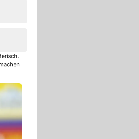
erisch.
n machen