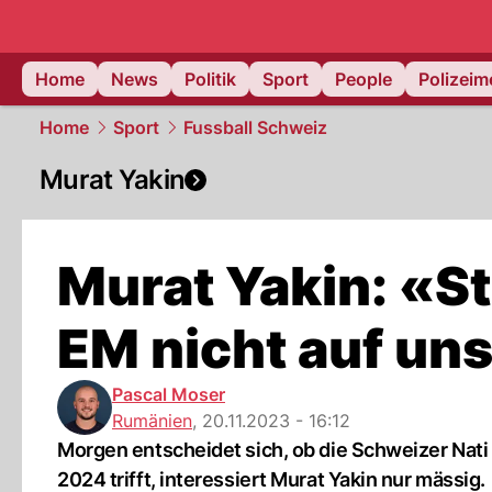
Home
News
Politik
Sport
People
Polizei
Home
Sport
Fussball Schweiz
Murat Yakin
Murat Yakin: «S
EM nicht auf uns
Pascal Moser
Rumänien
,
20.11.2023 - 16:12
Morgen entscheidet sich, ob die Schweizer Nat
2024 trifft, interessiert Murat Yakin nur mässig.