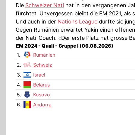
Die
Schweizer Nati
hat in den vergangenen Jah
fürchtet. Unvergessen bleibt die EM 2021, als s
Und auch in der
Nations League
durfte sie jün
Gegen Rumänien erwartet Yakin einen offenen 
der Nati-Coach. «Der erste Platz hat grosse B
EM 2024 - Quali - Gruppe I (06.08.2026)
1.
Rumänien
2.
Schweiz
3.
Israel
4.
Belarus
5.
Kosovo
6.
Andorra