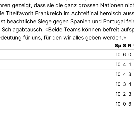
ren gezeigt, dass sie die ganz grossen Nationen nic
ie Titelfavorit Frankreich im Achtelfinal heroisch auss
gst beachtliche Siege gegen Spanien und Portugal fei
Schlagabtausch. «Beide Teams können befreit aufsp
edeutung für uns, für den wir alles geben werden.»
Sp
S
N
10
6
0
10
4
1
10
4
3
10
3
4
10
2
3
10
0
8