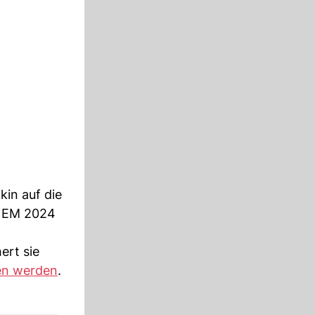
kin auf die
e EM 2024
ert sie
en werden
.