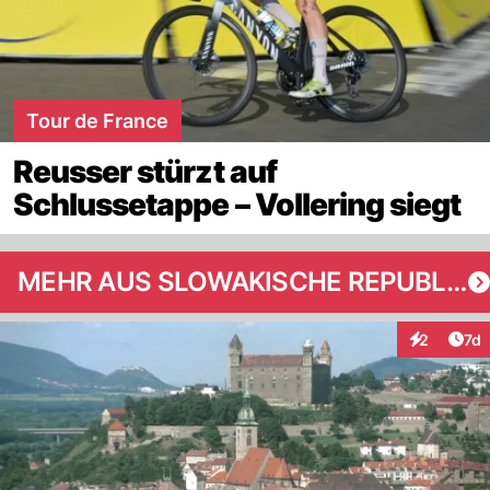
Tour de France
Reusser stürzt auf
Schlussetappe – Vollering siegt
MEHR AUS SLOWAKISCHE REPUBLIK
Art
2
7d
Interaktion