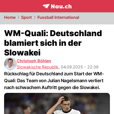
frontpage.
NAU.ch
Home
Sport
Fussball International
WM-Quali: Deutschland
blamiert sich in der
Slowakei
Christoph Böhlen
Slowakische Republik
,
04.09.2025 - 22:39
Rückschlag für Deutschland zum Start der WM-
Quali: Das Team von Julian Nagelsmann verliert
nach schwachem Auftritt gegen die Slowakei.