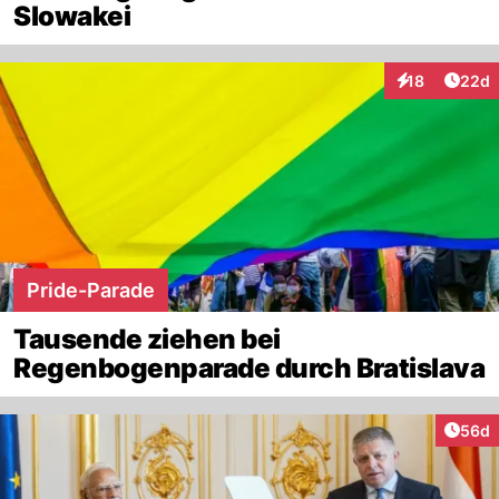
Slowakei
Artik
18
22d
Interaktionen
Pride-Parade
Tausende ziehen bei
Regenbogenparade durch Bratislava
Artik
56d