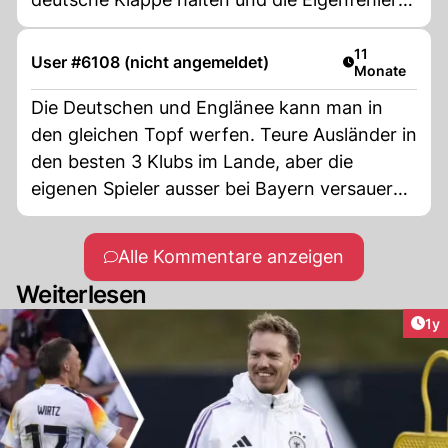
zugestehen. Einsicht hat noch keinem
geschadet. Würde es auch Nagelsmann
Artikel veröffe
11
User #6108 (nicht angemeldet)
Monate
wahrscheinlich nicht.
Die Deutschen und Englänee kann man in
den gleichen Topf werfen. Teure Ausländer in
den besten 3 Klubs im Lande, aber die
eigenen Spieler ausser bei Bayern versauern
irgendwo. Wie wollen die eine harmonierende
Natinalmannschaft zusammen stellen.
Alle Kommentare anzeigen
Deutschland verliert seit Jahren Länderspiele
Weiterlesen
gegen die Weltbesten und an den WM-
schafften sind sie von den ersten wo
Art
1y
heimreisen. Wer seine eigenen Jungen
vernachlässigt wird immer weiter zurück
fallen in den Jahreswertungen. Da muss auch
die Schweiz höllisch aufpassen. Einzig