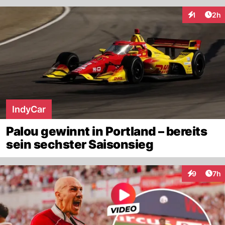
Arti
1
2h
Interaktion
IndyCar
Palou gewinnt in Portland – bereits
sein sechster Saisonsieg
Arti
9
7h
Interaktion