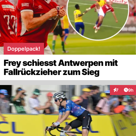
Doppelpack!
Frey schiesst Antwerpen mit
Fallrückzieher zum Sieg
Arti
7
9h
Interaktion