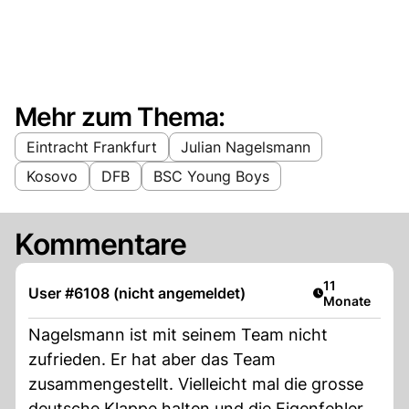
Mehr zum Thema:
Eintracht Frankfurt
Julian Nagelsmann
Kosovo
DFB
BSC Young Boys
Kommentare
Artikel veröffe
11
User #6108 (nicht angemeldet)
Monate
Nagelsmann ist mit seinem Team nicht
zufrieden. Er hat aber das Team
zusammengestellt. Vielleicht mal die grosse
deutsche Klappe halten und die Eigenfehler