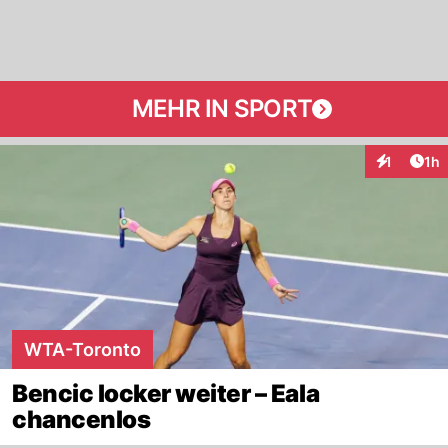
MEHR IN SPORT
Art
1
1h
Interaktion
WTA-Toronto
Bencic locker weiter – Eala
chancenlos