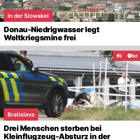
In der Slowakei
Donau-Niedrigwasser legt
Weltkriegsmine frei
Arti
3
8d
Interaktion
Bratislava
Drei Menschen sterben bei
Kleinflugzeug-Absturz in der