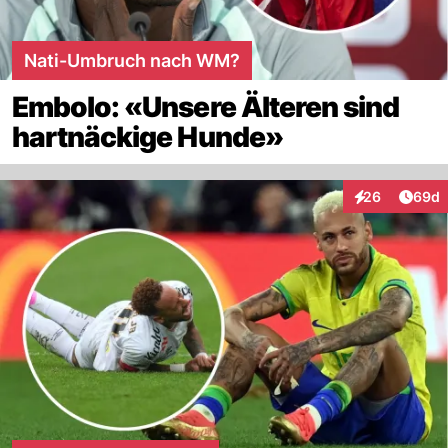
Nati-Umbruch nach WM?
Embolo: «Unsere Älteren sind
hartnäckige Hunde»
Artik
26
69d
Interaktionen