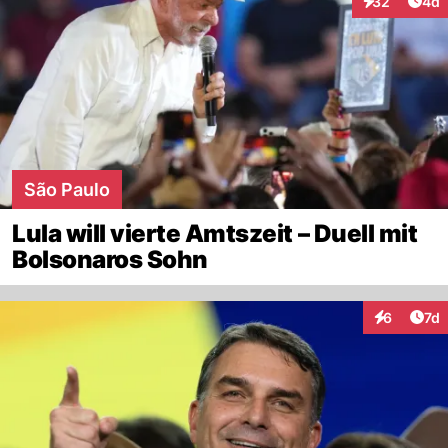
Arti
32
4d
Interaktionen
São Paulo
Lula will vierte Amtszeit – Duell mit
Bolsonaros Sohn
Art
6
7d
Interaktion