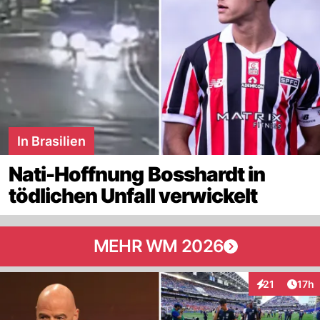
In Brasilien
Nati-Hoffnung Bosshardt in
tödlichen Unfall verwickelt
MEHR WM 2026
Artik
21
17h
Interaktionen