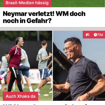
Brasil-Medien hässig
Neymar verletzt! WM doch
noch in Gefahr?
Artik
5
70d
Interaktionen
Auch Xhaka da