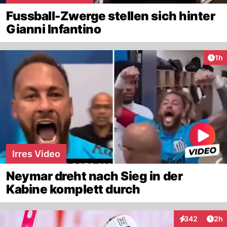
Fussball-Zwerge stellen sich hinter
Gianni Infantino
Art
1h
Irres Video
Neymar dreht nach Sieg in der
Kabine komplett durch
Arti
342
2h
Interaktionen