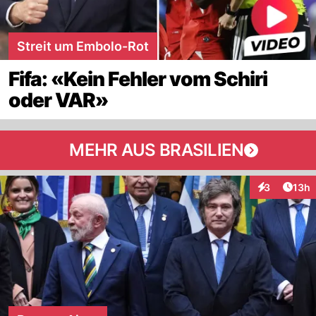
Streit um Embolo-Rot
Fifa: «Kein Fehler vom Schiri
oder VAR»
MEHR AUS BRASILIEN
Artik
3
13h
Interaktione