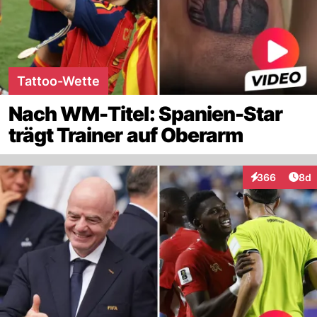
Tattoo-Wette
Nach WM-Titel: Spanien-Star
trägt Trainer auf Oberarm
Arti
366
8d
Interaktionen