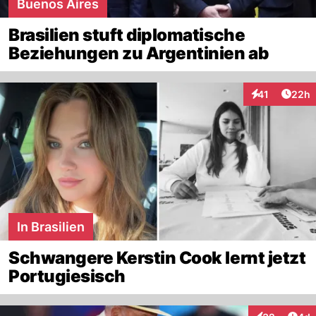
Buenos Aires
Brasilien stuft diplomatische
Beziehungen zu Argentinien ab
Artik
41
22h
Interaktionen
In Brasilien
Schwangere Kerstin Cook lernt jetzt
Portugiesisch