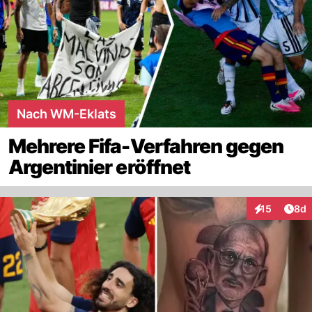
Nach WM-Eklats
Mehrere Fifa-Verfahren gegen
Argentinier eröffnet
Arti
15
8d
Interaktione