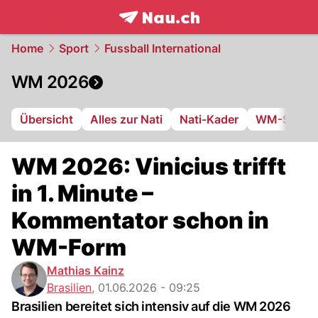
frontpage.
NAU.ch
Home
Sport
Fussball International
WM 2026
Übersicht
Alles zur Nati
Nati-Kader
WM-Stadie
WM 2026: Vinicius trifft
in 1. Minute –
Kommentator schon in
WM-Form
Mathias Kainz
Brasilien
,
01.06.2026 - 09:25
Brasilien bereitet sich intensiv auf die WM 2026