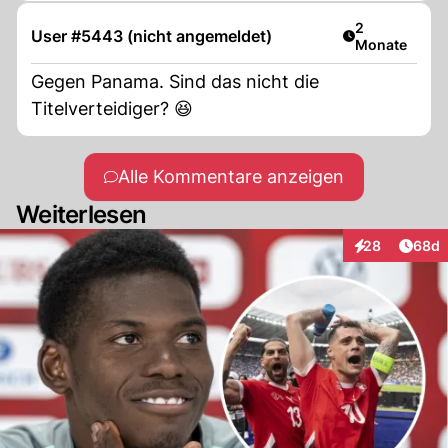
Artikel veröff
2
User #5443 (nicht angemeldet)
Monate
Gegen Panama. Sind das nicht die
Titelverteidiger? 😆
Alle Kommentare anzeigen
Weiterlesen
Artik
28
68d
Interaktionen