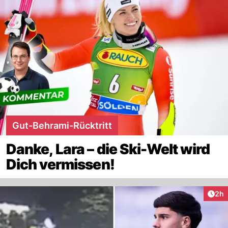
Gut-Behrami-Rücktritt
Danke, Lara – die Ski-Welt wird
Dich vermissen!
Arti
2h