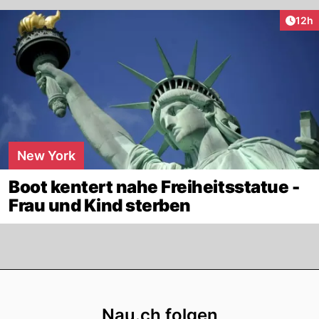
Artik
12h
New York
Boot kentert nahe Freiheitsstatue -
Frau und Kind sterben
Footer
Nau.ch folgen