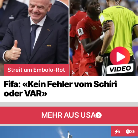
Streit um Embolo-Rot
Fifa: «Kein Fehler vom Schiri
oder VAR»
MEHR AUS USA
Arti
5
3h
Interaktion