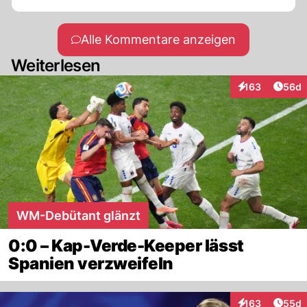
Alle Kommentare anzeigen
Weiterlesen
Artik
163
56d
Interaktionen
WM-Debütant glänzt
0:0 – Kap-Verde-Keeper lässt
Spanien verzweifeln
Artik
163
55d