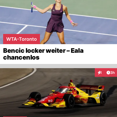
WTA-Toronto
Bencic locker weiter – Eala
chancenlos
Arti
1
3h
Interaktion