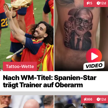
Artik
15
12d
Interaktionen
Tattoo-Wette
Nach WM-Titel: Spanien-Star
trägt Trainer auf Oberarm
Artik
366
12d
Interaktionen