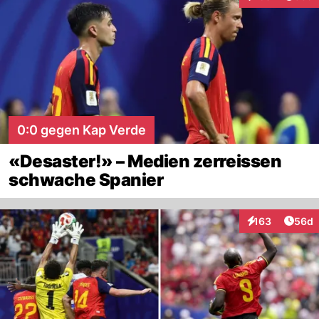
Interaktionen
0:0 gegen Kap Verde
«Desaster!» – Medien zerreissen
schwache Spanier
Artik
163
56d
Interaktionen