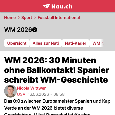
frontpage.
NAU.ch
Home
Sport
Fussball International
WM 2026
Übersicht
Alles zur Nati
Nati-Kader
WM-Stadie
WM 2026: 30 Minuten
ohne Ballkontakt! Spanier
schreibt WM-Geschichte
Nicola Wittwer
USA
,
16.06.2026 - 08:58
Das 0:0 zwischen Europameister Spanien und Kap
Verde an der WM 2026 bietet diverse
Geschichten. Mikel Oyarzabal ist für eine