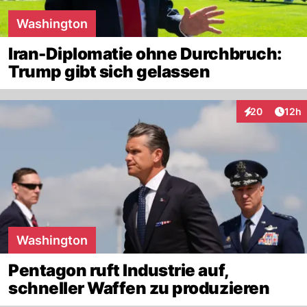
Washington
Iran-Diplomatie ohne Durchbruch:
Trump gibt sich gelassen
Artik
20
12h
Interaktionen
Washington
Pentagon ruft Industrie auf,
schneller Waffen zu produzieren