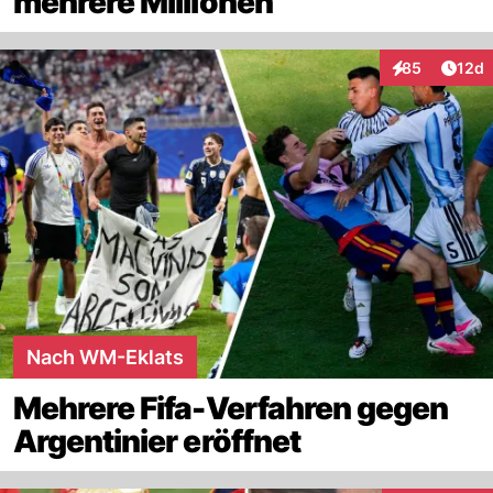
mehrere Millionen
Artik
85
12d
Interaktionen
Nach WM-Eklats
Mehrere Fifa-Verfahren gegen
Argentinier eröffnet