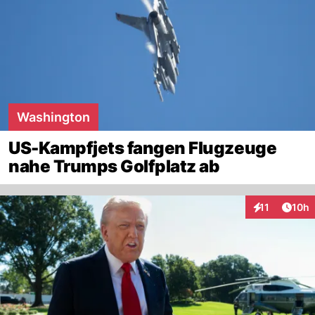
Washington
US-Kampfjets fangen Flugzeuge
nahe Trumps Golfplatz ab
Artik
11
10h
Interaktionen