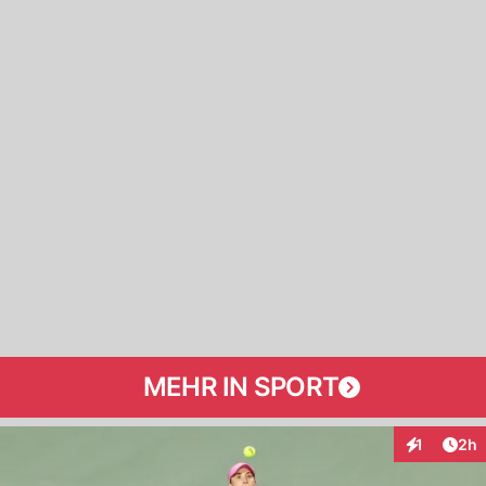
MEHR IN SPORT
Arti
1
2h
Interaktion