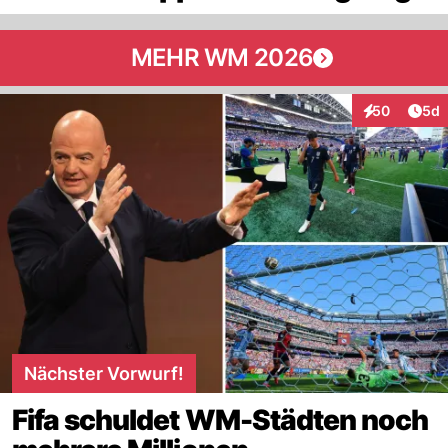
MEHR WM 2026
Arti
50
5d
Interaktionen
Nächster Vorwurf!
Fifa schuldet WM-Städten noch