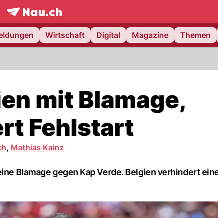
frontpage.
NAU.ch
meldungen
Wirtschaft
Digital
Magazine
Themen
en mit Blamage,
rt Fehlstart
ch
,
Mathias Kainz
 eine Blamage gegen Kap Verde. Belgien verhindert ein