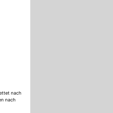
ettet nach
en nach