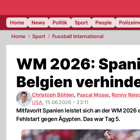
Home
News
Politik
Sport
People
Polizei
Home
Sport
Fussball International
WM 2026: Spani
Belgien verhinde
Christoph Böhlen
,
Pascal Moser
,
Ronny Reis
USA
,
15.06.2026 - 23:11
Mitfavorit Spanien leistet sich an der WM 2026
Fehlstart gegen Ägypten. Das war Tag 5.