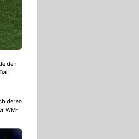
de den
Ball
uch deren
der WM-