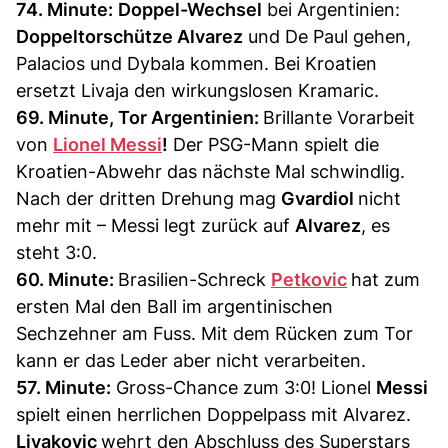
74. Minute:
Doppel-Wechsel
bei Argentinien:
Doppeltorschütze Alvarez
und De Paul gehen,
Palacios und Dybala kommen. Bei Kroatien
ersetzt Livaja den wirkungslosen Kramaric.
69. Minute, Tor Argentinien:
Brillante Vorarbeit
von
Lionel Messi
!
Der PSG-Mann spielt die
Kroatien-Abwehr das nächste Mal schwindlig.
Nach der dritten Drehung mag
Gvardiol
nicht
mehr mit – Messi legt zurück auf
Alvarez
, es
steht 3:0.
60. Minute:
Brasilien-Schreck
Petkovic
hat zum
ersten Mal den Ball im argentinischen
Sechzehner am Fuss. Mit dem Rücken zum Tor
kann er das Leder aber nicht verarbeiten.
57. Minute:
Gross-Chance zum 3:0! Lionel
Messi
spielt einen herrlichen Doppelpass mit Alvarez.
Livakovic
wehrt den Abschluss des Superstars