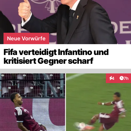
Neue Vorwürfe
Fifa verteidigt Infantino und
kritisiert Gegner scharf
Arti
4
7h
Interaktion