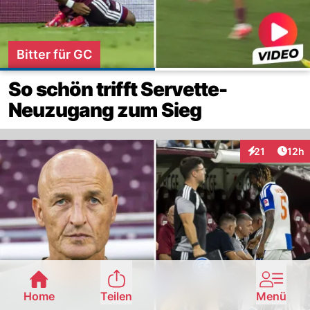
Bitter für GC
So schön trifft Servette-
Neuzugang zum Sieg
Artik
21
12h
Interaktionen
Home
Teilen
Menü