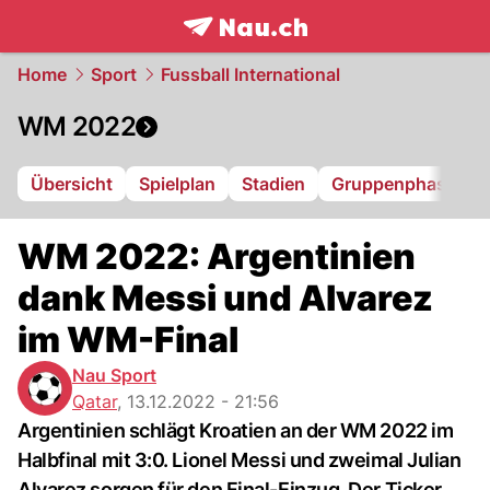
frontpage.
NAU.ch
Home
Sport
Fussball International
WM 2022
Übersicht
Spielplan
Stadien
Gruppenphase
WM 2022: Argentinien
dank Messi und Alvarez
im WM-Final
Nau Sport
Qatar
,
13.12.2022 - 21:56
Argentinien schlägt Kroatien an der WM 2022 im
Halbfinal mit 3:0. Lionel Messi und zweimal Julian
Alvarez sorgen für den Final-Einzug. Der Ticker