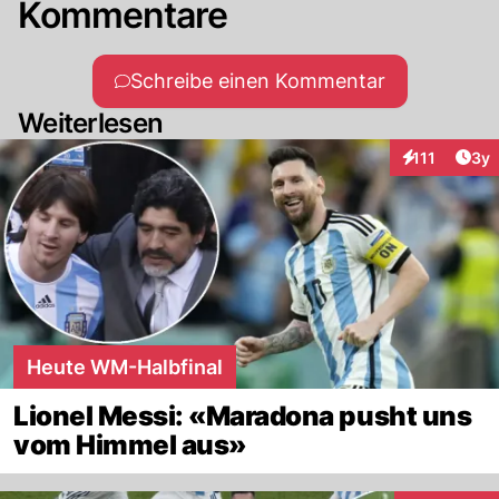
Kommentare
Schreibe einen Kommentar
Weiterlesen
Arti
111
3y
Interaktionen
Heute WM-Halbfinal
Lionel Messi: «Maradona pusht uns
vom Himmel aus»