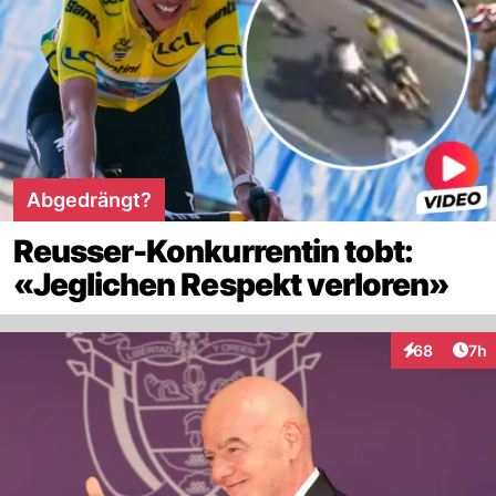
Abgedrängt?
Reusser-Konkurrentin tobt:
«Jeglichen Respekt verloren»
Arti
68
7h
Interaktionen