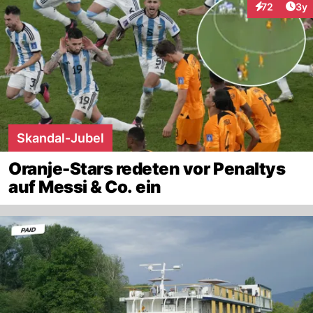
Arti
72
3y
Interaktione
Skandal-Jubel
Oranje-Stars redeten vor Penaltys
auf Messi & Co. ein