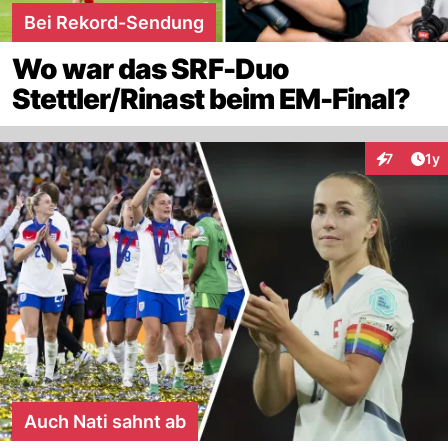
Bei Rekord-Sendung
Wo war das SRF-Duo
Stettler/Rinast beim EM-Final?
Art
7
1y
Interaktion
Auch Nati sahnt ab