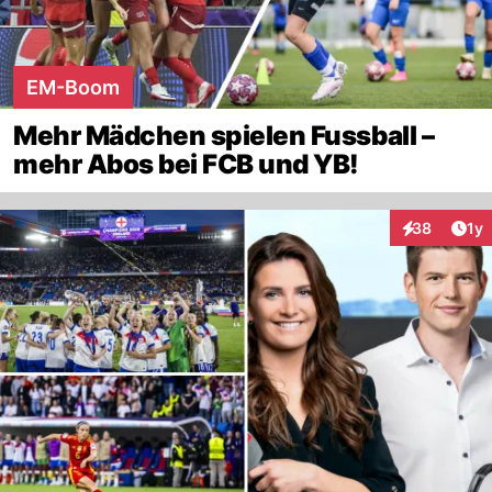
EM-Boom
Mehr Mädchen spielen Fussball –
mehr Abos bei FCB und YB!
Art
38
1y
Interaktione