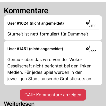
Kommentare
Artikel ver
1
User #1024 (nicht angemeldet)
Jahr
Sturheit ist nett formuliert für Dummheit
Artikel ver
1
User #1451 (nicht angemeldet)
Jahr
Genau - über das wird von der Woke-
Gesellschaft nicht berichtet bei den linken
Medien. Für jedes Spiel wurden in der
jeweiligen Stadt tausende Gratistickets an
Schulhäuser verschenkt und es ist ein
Pflichttermin!
Alle Kommentare anzeigen
Weiterlesen