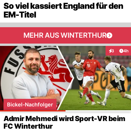
So viel kassiert England für den
EM-Titel
MEHR AUS WINTERTHUR
Arti
3
4h
Interaktion
Bickel-Nachfolger
Admir Mehmedi wird Sport-VR beim
FC Winterthur