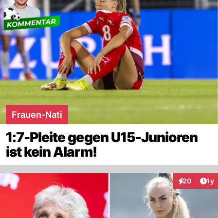
Frauen-Nati
1:7-Pleite gegen U15-Junioren
ist kein Alarm!
Art
20
1y
Interaktione