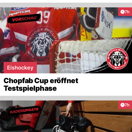
Arti
7h
Eishockey
Chopfab Cup eröffnet
Testspielphase
Arti
7h