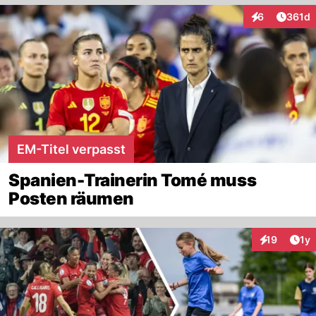
Artike
6
361d
Interaktionen
EM-Titel verpasst
Spanien-Trainerin Tomé muss
Posten räumen
Art
19
1y
Interaktione