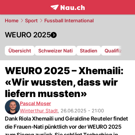
frontpage.
NAU.ch
Home
Sport
Fussball International
WEURO 2025
Übersicht
Schweizer Nati
Stadien
Qualifizierte
WEURO 2025 – Xhemaili:
«Wir wussten, dass wir
liefern mussten»
Pascal Moser
Winterthur Stadt
,
26.06.2025 - 21:00
Dank Riola Xhemaili und Géraldine Reuteler findet
die Frauen-Nati pünktlich vor der WEURO 2025
zum Siegen zurück. Sie schlägt Tschechien in