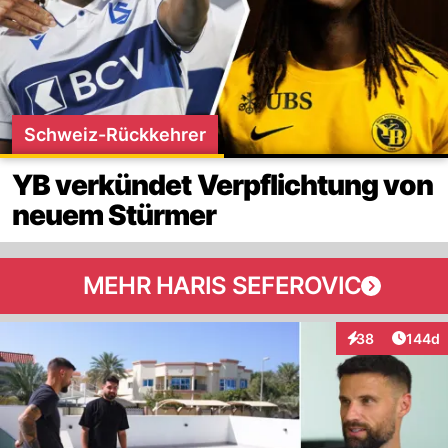
Schweiz-Rückkehrer
YB verkündet Verpflichtung von
neuem Stürmer
MEHR HARIS SEFEROVIC
Artike
38
144d
Interaktionen