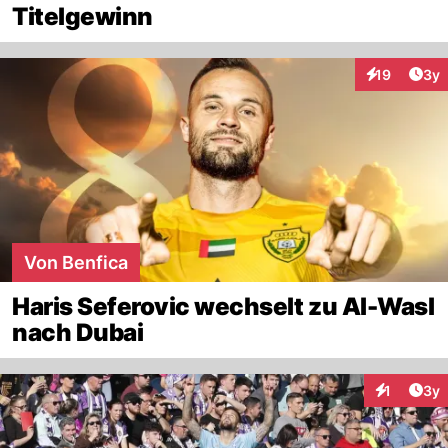
Titelgewinn
Arti
19
3y
Interaktione
Von Benfica
Haris Seferovic wechselt zu Al-Wasl
nach Dubai
Arti
1
3y
Interaktion