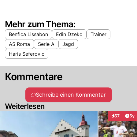
Mehr zum Thema:
Benfica Lissabon
Edin Dzeko
Trainer
AS Roma
Serie A
Jagd
Haris Seferovic
Kommentare
Schreibe einen Kommentar
Weiterlesen
Arti
57
5y
Interaktione