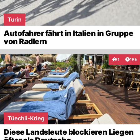
Turin
Autofahrer fährt in Italien in Gruppe
von Radlern
Artik
51
15h
Interaktionen
Tüechli-Krieg
Diese Landsleute blockieren Liegen