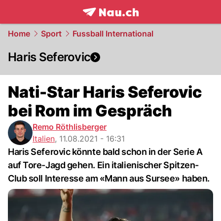
frontpage.
NAU.ch
Home
Sport
Fussball International
Haris Seferovic
Nati-Star Haris Seferovic
bei Rom im Gespräch
Remo Röthlisberger
Italien
,
11.08.2021 - 16:31
Haris Seferovic könnte bald schon in der Serie A
auf Tore-Jagd gehen. Ein italienischer Spitzen-
Club soll Interesse am «Mann aus Sursee» haben.