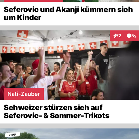
Seferovic und Akanji kümmern sich
um Kinder
Arti
72
5y
Interaktione
Nati-Zauber
Schweizer stürzen sich auf
Seferovic- & Sommer-Trikots