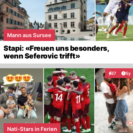
Mann aus Sursee
Stapi: «Freuen uns besonders,
wenn Seferovic trifft»
Arti
37
5y
Interaktione
Nati-Stars in Ferien