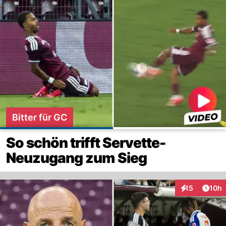
Bitter für GC
So schön trifft Servette-
Neuzugang zum Sieg
Artik
15
10h
Interaktionen