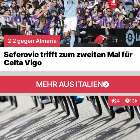
2:2 gegen Almeria
Seferovic trifft zum zweiten Mal für
Celta Vigo
MEHR AUS ITALIEN
Artik
24
13h
Interaktionen