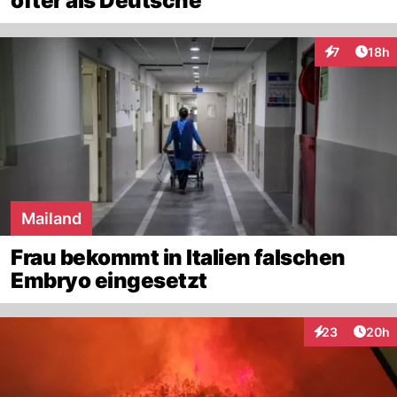
öfter als Deutsche
Artik
7
18h
Interaktione
Mailand
Frau bekommt in Italien falschen
Embryo eingesetzt
Artik
23
20h
Interaktionen