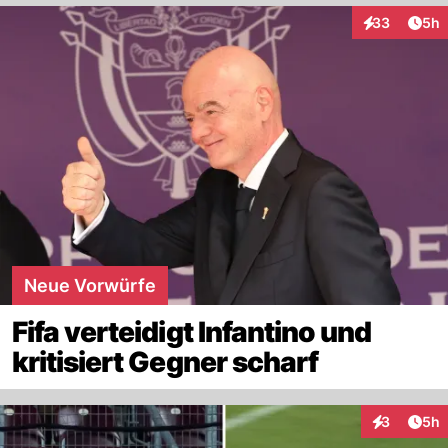
Arti
33
5h
Interaktionen
Neue Vorwürfe
Fifa verteidigt Infantino und
kritisiert Gegner scharf
Arti
3
5h
Interaktion