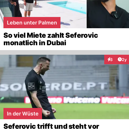
Leben unter Palmen
So viel Miete zahlt Seferovic
monatlich in Dubai
Arti
3
2y
Interaktion
In der Wüste
Seferovic trifft und steht vor