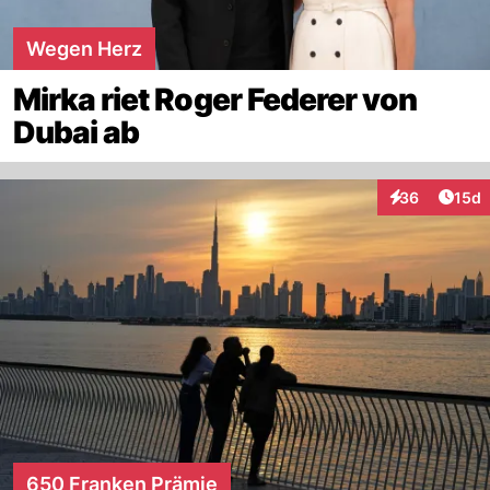
Wegen Herz
Mirka riet Roger Federer von
Dubai ab
Artik
36
15d
Interaktionen
650 Franken Prämie