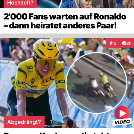
Hochzeit?
2'000 Fans warten auf Ronaldo
– dann heiratet anderes Paar!
Arti
13
2h
Interaktione
Abgedrängt?