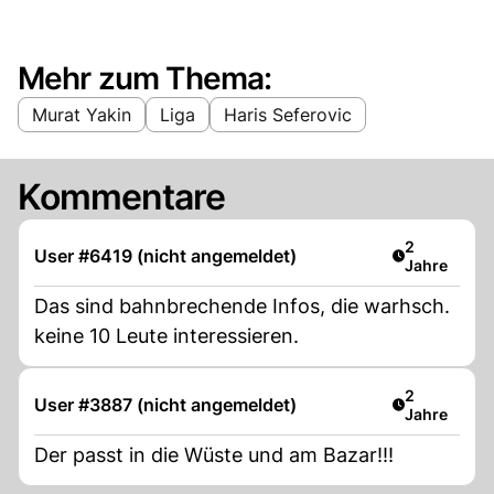
Mehr zum Thema:
Murat Yakin
Liga
Haris Seferovic
Kommentare
Artikel verö
2
User #6419 (nicht angemeldet)
Jahre
Das sind bahnbrechende Infos, die warhsch.
keine 10 Leute interessieren.
Artikel verö
2
User #3887 (nicht angemeldet)
Jahre
Der passt in die Wüste und am Bazar!!!