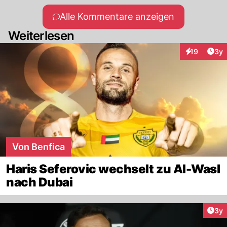
Alle Kommentare anzeigen
Weiterlesen
Arti
19
3y
Interaktione
Von Benfica
Haris Seferovic wechselt zu Al-Wasl
nach Dubai
Arti
3y