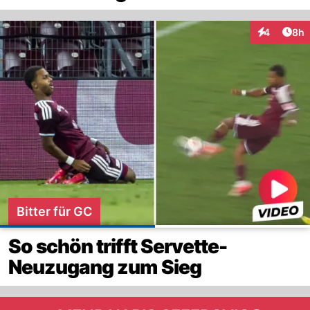
Arti
4
8h
Interaktion
Bitter für GC
So schön trifft Servette-
Neuzugang zum Sieg