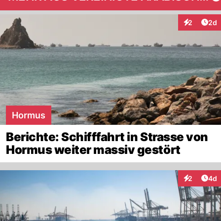
Arti
2
2d
Interaktion
Hormus
Berichte: Schifffahrt in Strasse von
Hormus weiter massiv gestört
Arti
2
4d
Interaktion