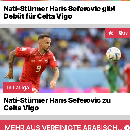
Nati-Stürmer Haris Seferovic gibt
Debüt für Celta Vigo
Arti
6
3y
Interaktion
In LaLiga
Nati-Stürmer Haris Seferovic zu
Celta Vigo
MEHR AUS VEREINIGTE ARABISCHE EMIRATE