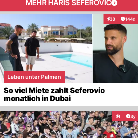
MEHR HARIS SEFEROVIC
Artike
38
144d
Interaktionen
Leben unter Palmen
So viel Miete zahlt Seferovic
monatlich in Dubai
Arti
1
3y
Interaktion