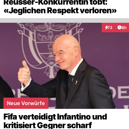
Reusser-Konkurrentin tobt:
«Jeglichen Respekt verloren»
Arti
73
8h
Interaktionen
Neue Vorwürfe
Fifa verteidigt Infantino und
kritisiert Gegner scharf