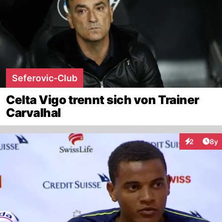
Seferovic-Club
Celta Vigo trennt sich von Trainer
Carvalhal
Arti
2
8y
Interaktion