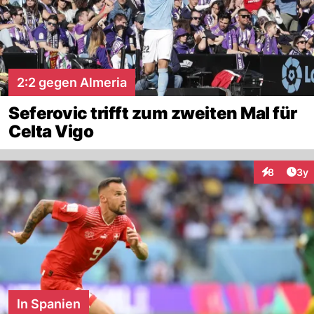
2:2 gegen Almeria
Seferovic trifft zum zweiten Mal für
Celta Vigo
Arti
8
3y
Interaktion
In Spanien