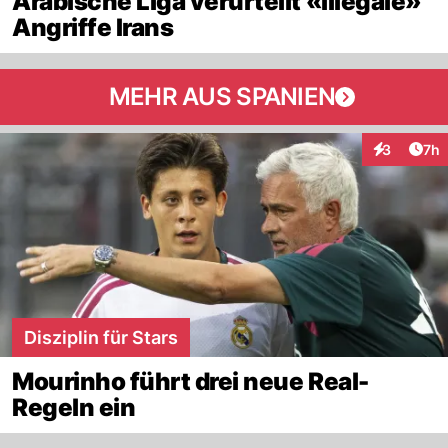
Arabische Liga verurteilt «illegale»
Angriffe Irans
MEHR AUS SPANIEN
Arti
3
7h
Interaktion
Disziplin für Stars
Mourinho führt drei neue Real-
Regeln ein