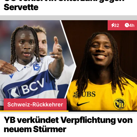
Servette
Arti
32
4h
Interaktionen
Schweiz-Rückkehrer
YB verkündet Verpflichtung von
neuem Stürmer