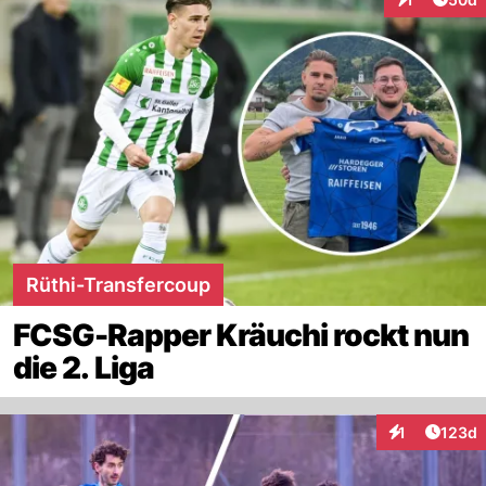
Interaktione
Rüthi-Transfercoup
FCSG-Rapper Kräuchi rockt nun
die 2. Liga
Artike
1
123d
Interaktionen