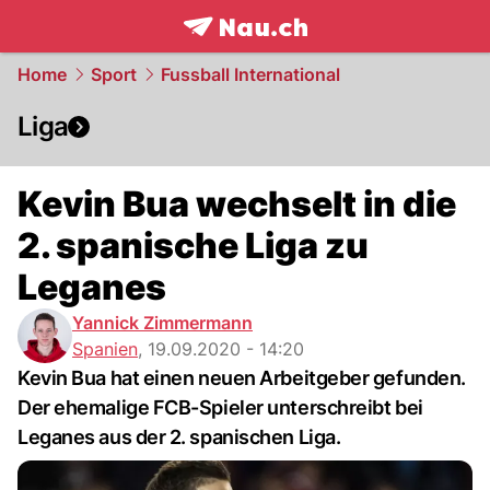
frontpage.
NAU.ch
Home
Sport
Fussball International
Liga
Kevin Bua wechselt in die
2. spanische Liga zu
Leganes
Yannick Zimmermann
Spanien
,
19.09.2020 - 14:20
Kevin Bua hat einen neuen Arbeitgeber gefunden.
Der ehemalige FCB-Spieler unterschreibt bei
Leganes aus der 2. spanischen Liga.