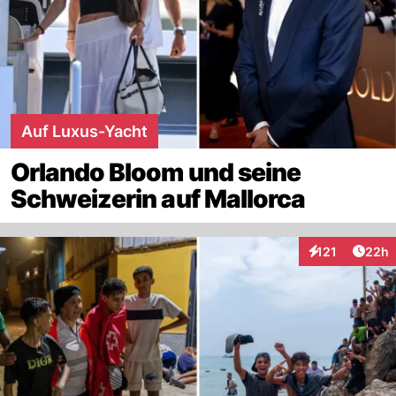
Auf Luxus-Yacht
Orlando Bloom und seine
Schweizerin auf Mallorca
Artik
121
22h
Interaktionen