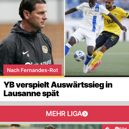
Nach Fernandes-Rot
YB verspielt Auswärtssieg in
Lausanne spät
MEHR LIGA
Artik
1
50d