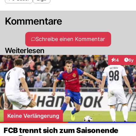
Kommentare
Schreibe einen Kommentar
Weiterlesen
Arti
14
6y
Interaktione
Keine Verlängerung
FCB trennt sich zum Saisonende