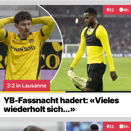
Arti
32
4h
Interaktionen
2:2 in Lausanne
YB-Fassnacht hadert: «Vieles
wiederholt sich...»
Arti
32
5h
Interaktionen