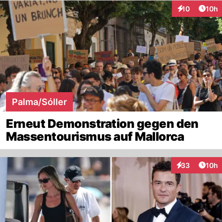
Artik
10
10h
Interaktionen
Palma/Sóller
Erneut Demonstration gegen den
Massentourismus auf Mallorca
Artik
33
10h
Interaktionen