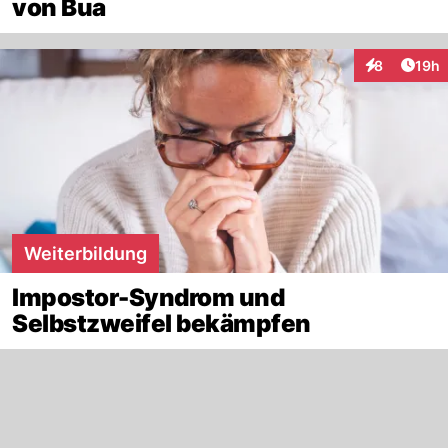
von Bua
Artik
8
19h
Interaktione
Weiterbildung
Impostor-Syndrom und
Selbstzweifel bekämpfen