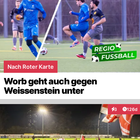
Nach Roter Karte
Worb geht auch gegen
Weissenstein unter
Artike
3
126d
Interaktionen