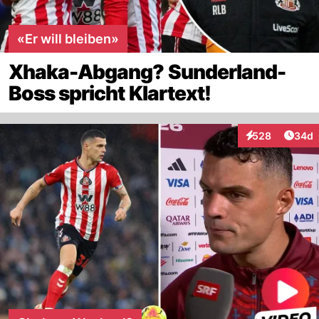
«Er will bleiben»
Xhaka-Abgang? Sunderland-
Boss spricht Klartext!
Artik
528
34d
Interaktionen