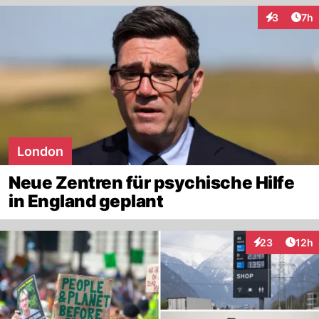
Arti
3
7h
Interaktion
London
Neue Zentren für psychische Hilfe
in England geplant
Artik
23
12h
Interaktionen