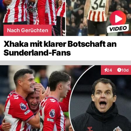
Nach Gerüchten
Xhaka mit klarer Botschaft an
Sunderland-Fans
Artik
24
10d
Interaktionen