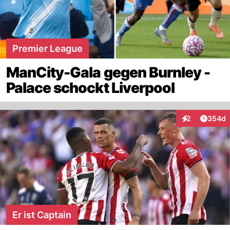
Premier League
ManCity-Gala gegen Burnley -
Palace schockt Liverpool
Artikel
2
354d
Interaktionen
Er ist Captain