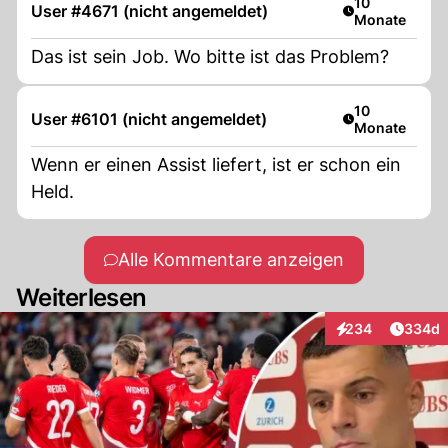
Artikel veröffe
10
User #4671 (nicht angemeldet)
Monate
Das ist sein Job. Wo bitte ist das Problem?
Artikel veröffe
10
User #6101 (nicht angemeldet)
Monate
Wenn er einen Assist liefert, ist er schon ein
Held.
Alle Kommentare anzeigen
Weiterlesen
Artikel
234
334d
Interaktionen