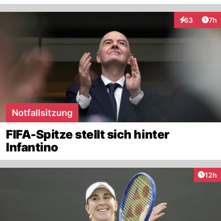
Arti
63
7h
Interaktionen
Notfallsitzung
FIFA-Spitze stellt sich hinter
Infantino
Artik
12h