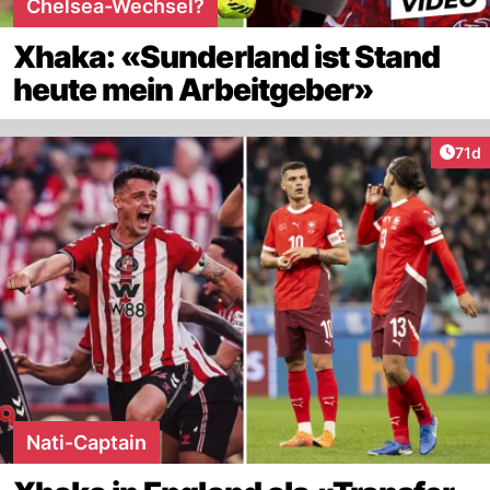
Chelsea-Wechsel?
Xhaka: «Sunderland ist Stand
heute mein Arbeitgeber»
Artik
71d
Nati-Captain