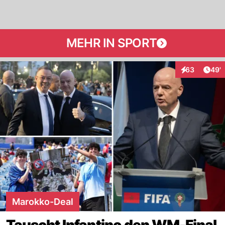
MEHR IN SPORT
Arti
63
49'
Interaktionen
Marokko-Deal