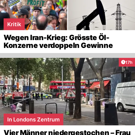
Kritik
Wegen Iran-Krieg: Grösste Öl-
Konzerne verdoppeln Gewinne
Artik
17h
In Londons Zentrum
Vier Männer niedergestochen – Frau