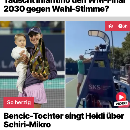
Tauscht Infantino den WM-Final
2030 gegen Wahl-Stimme?
Arti
9
6h
Interaktion
So herzig
Bencic-Tochter singt Heidi über
Schiri-Mikro