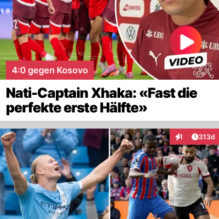
4:0 gegen Kosovo
Nati-Captain Xhaka: «Fast die
perfekte erste Hälfte»
Artike
1
313d
Interaktionen