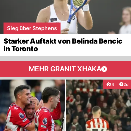
Sieg über Stephens
Starker Auftakt von Belinda Bencic
in Toronto
MEHR GRANIT XHAKA
Arti
24
2d
Interaktionen