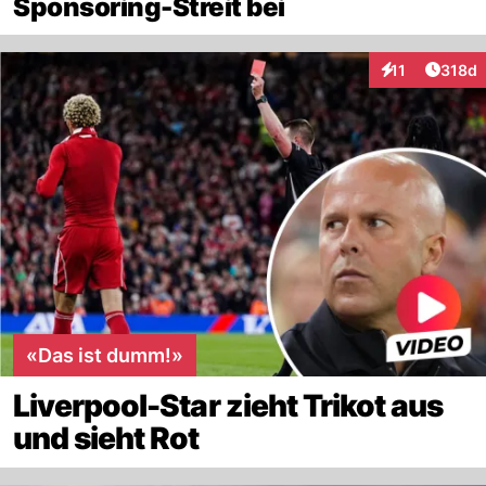
Sponsoring-Streit bei
Artike
11
318d
Interaktionen
«Das ist dumm!»
Liverpool-Star zieht Trikot aus
und sieht Rot