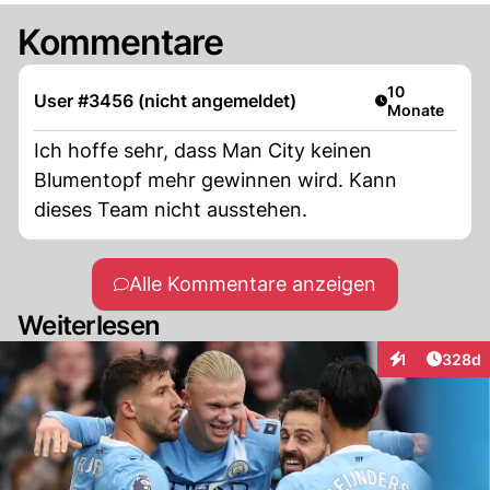
Kommentare
Artikel veröffe
10
User #3456 (nicht angemeldet)
Monate
Ich hoffe sehr, dass Man City keinen
Blumentopf mehr gewinnen wird. Kann
dieses Team nicht ausstehen.
Alle Kommentare anzeigen
Weiterlesen
Artikel
1
328d
Interaktionen