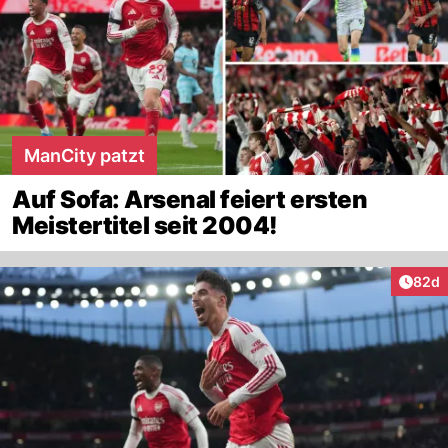
ManCity patzt
Auf Sofa: Arsenal feiert ersten
Meistertitel seit 2004!
Artik
82d