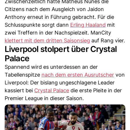
Zwischenzeitlich hatte Matheus Nunes die
Citizens nach dem Ausgleich von Jaidon
Anthony erneut in Führung gebracht. Für die
Schlusspunkte sorgt dann
Erling Haaland
mit
zwei Treffern in der Nachspielzeit. ManCity
klettert mit dem dritten Saisonsieg
auf Rang vier.
Liverpool stolpert über Crystal
Palace
Spannend wird es unterdessen an der
Tabellenspitze
nach dem ersten Ausrutscher
von
Liverpool: Der bislang ungeschlagene Leader
kassiert bei
Crystal Palace
die erste Pleite in der
Premier League in dieser Saison.