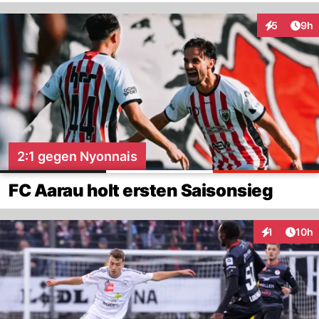
Arti
5
9h
Interaktion
2:1 gegen Nyonnais
FC Aarau holt ersten Saisonsieg
Artik
1
10h
Interaktione