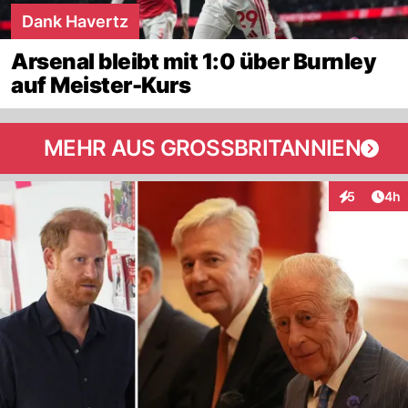
Dank Havertz
Arsenal bleibt mit 1:0 über Burnley
auf Meister-Kurs
MEHR AUS GROSSBRITANNIEN
Arti
5
4h
Interaktion