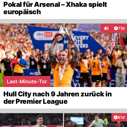
Pokal für Arsenal – Xhaka spielt
europäisch
Artik
2
77d
Interaktione
Last-Minute-Tor
Hull City nach 9 Jahren zurück in
der Premier League
Artik
81d