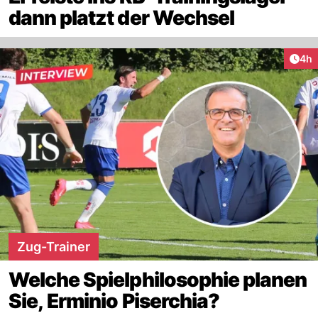
dann platzt der Wechsel
Arti
4h
Zug-Trainer
Welche Spielphilosophie planen
Sie, Erminio Piserchia?