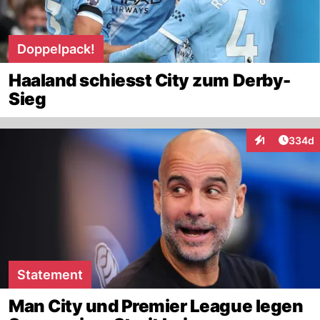
Doppelpack!
Haaland schiesst City zum Derby-
Sieg
Artikel
1
334d
Interaktionen
Statement
Man City und Premier League legen