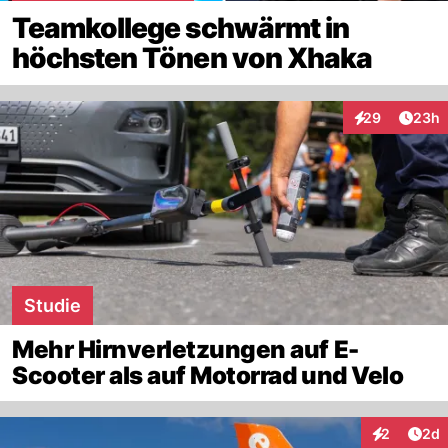
Teamkollege schwärmt in
höchsten Tönen von Xhaka
Artik
29
23h
Interaktionen
Studie
Mehr Hirnverletzungen auf E-
Scooter als auf Motorrad und Velo
Arti
2
2d
Interaktion