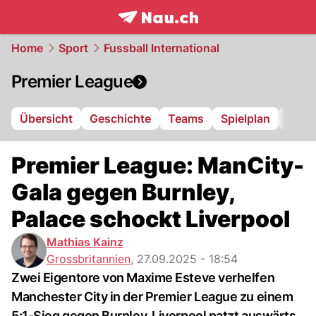
frontpage.
NAU.ch
Home
Sport
Fussball International
Premier League
Übersicht
Geschichte
Teams
Spielplan
Tabel
Premier League: ManCity-
Gala gegen Burnley,
Palace schockt Liverpool
Mathias Kainz
Grossbritannien
,
27.09.2025 - 18:54
Zwei Eigentore von Maxime Esteve verhelfen
Manchester City in der Premier League zu einem
5:1-Sieg gegen Burnley. Liverpool patzt auswärts