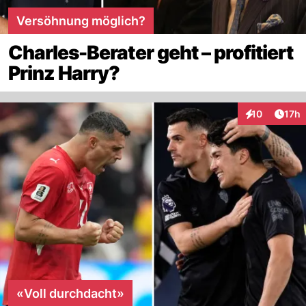
Versöhnung möglich?
Charles-Berater geht – profitiert
Prinz Harry?
Artik
10
17h
Interaktionen
«Voll durchdacht»