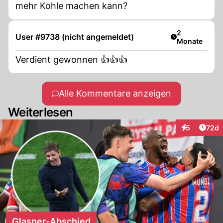
mehr Kohle machen kann?
Artikel veröff
2
User #9738 (nicht angemeldet)
Monate
Verdient gewonnen 👍👍👍
Alle Kommentare anzeigen
Weiterlesen
Artik
5
72d
Interaktionen
Glasner-Abschied