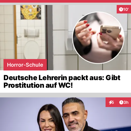
Arti
10'
Horror-Schule
Deutsche Lehrerin packt aus: Gibt
Prostitution auf WC!
Arti
5
3h
Interaktion