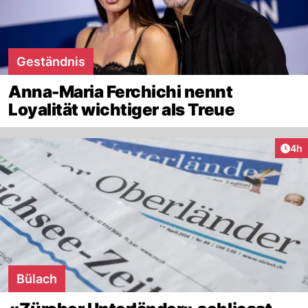
Geständnis
Anna-Maria Ferchichi nennt
Loyalität wichtiger als Treue
Arti
4h
Bülach