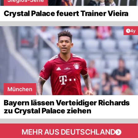
Crystal Palace feuert Trainer Vieira
Arti
4y
München
Bayern lässen Verteidiger Richards
zu Crystal Palace ziehen
MEHR AUS DEUTSCHLAND