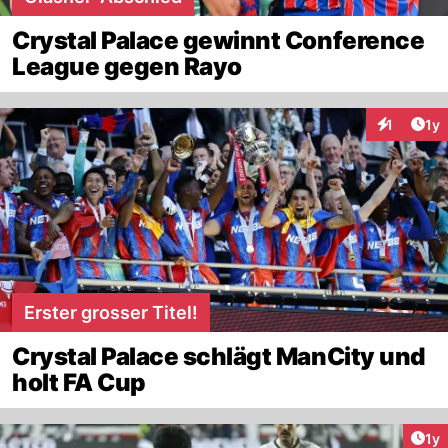
Crystal Palace gewinnt Conference
League gegen Rayo
Art
1
1y
Interaktion
Erster grosser Titel!
Crystal Palace schlägt ManCity und
holt FA Cup
Art
1y