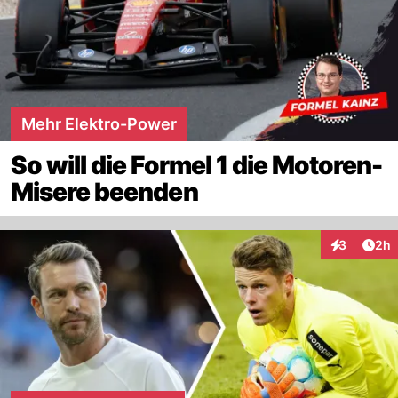
Mehr Elektro-Power
So will die Formel 1 die Motoren-
Misere beenden
Arti
3
2h
Interaktion