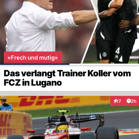
«Frech und mutig»
Das verlangt Trainer Koller vom
FCZ in Lugano
Arti
17
2h
Interaktione