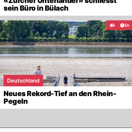
«Zürcher Unterländer» schliesst
sein Büro in Bülach
Arti
8
5h
Interaktion
Deutschland
Neues Rekord-Tief an den Rhein-
Pegeln