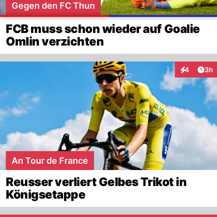
Gegen den FC Thun
FCB muss schon wieder auf Goalie
Omlin verzichten
Arti
4
3h
Interaktion
An Tour de France
Reusser verliert Gelbes Trikot in
Königsetappe