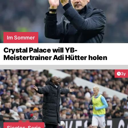
Im Sommer
Crystal Palace will YB-
Meistertrainer Adi Hütter holen
Arti
3y
Sieglos-Serie