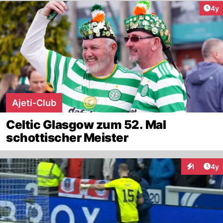
Arti
4y
Ajeti-Club
Celtic Glasgow zum 52. Mal
schottischer Meister
Arti
1
4y
Interaktion