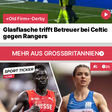
«Old Firm»-Derby
Glasflasche trifft Betreuer bei Celtic
gegen Rangers
MEHR AUS GROSSBRITANNIEN
Arti
5
2h
Interaktion