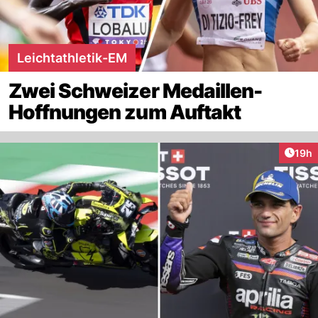
Leichtathletik-EM
Zwei Schweizer Medaillen-
Hoffnungen zum Auftakt
Artik
19h