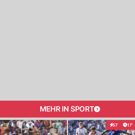
MEHR IN SPORT
Arti
57
17'
Interaktionen