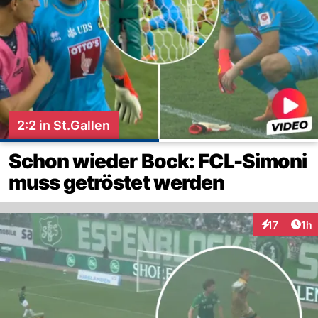
2:2 in St.Gallen
Schon wieder Bock: FCL-Simoni
muss getröstet werden
Art
17
1h
Interaktione