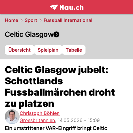
frontpage.
NAU.ch
Home
Sport
Fussball International
Celtic Glasgow
Übersicht
Spielplan
Tabelle
Celtic Glasgow jubelt:
Schottlands
Fussballmärchen droht
zu platzen
Christoph Böhlen
Grossbritannien
,
14.05.2026 - 15:09
Ein umstrittener VAR-Eingriff bringt Celtic