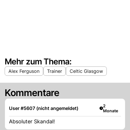
Mehr zum Thema:
Alex Ferguson
Trainer
Celtic Glasgow
Kommentare
Artikel veröff
2
User #5607 (nicht angemeldet)
Monate
Absoluter Skandal!