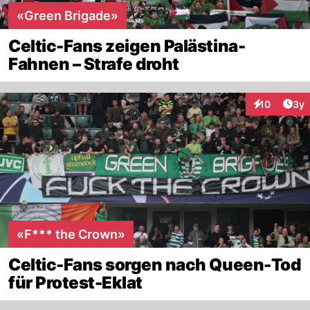
«Green Brigade»
Celtic-Fans zeigen Palästina-
Fahnen – Strafe droht
Arti
10
3y
Interaktione
«F*** the Crown»
Celtic-Fans sorgen nach Queen-Tod
für Protest-Eklat