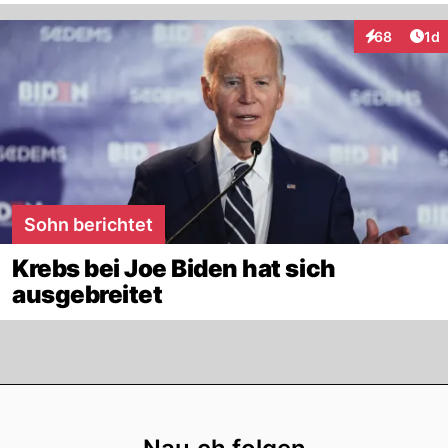
Art
68
1d
Interaktione
Sohn berichtet
Krebs bei Joe Biden hat sich
ausgebreitet
Footer