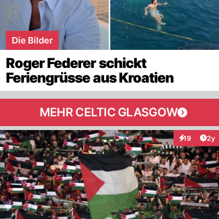
Die Bilder
Roger Federer schickt
Feriengrüsse aus Kroatien
MEHR CELTIC GLASGOW
Arti
19
2y
Interaktione