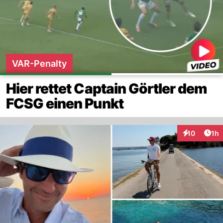
VAR-Penalty
Hier rettet Captain Görtler dem
FCSG einen Punkt
Art
10
1h
Interaktione