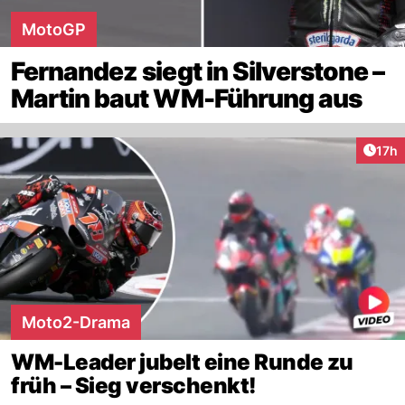
MotoGP
Fernandez siegt in Silverstone –
Martin baut WM-Führung aus
Artik
17h
Moto2-Drama
WM-Leader jubelt eine Runde zu
früh – Sieg verschenkt!