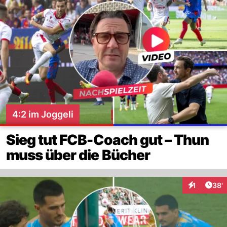
4:2 im Joggeli
Sieg tut FCB-Coach gut – Thun
muss über die Bücher
Arti
1
38'
Interaktion