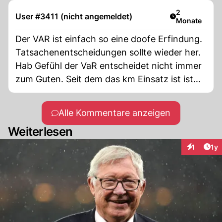
Artikel veröff
2
User #3411 (nicht angemeldet)
Monate
Der VAR ist einfach so eine doofe Erfindung.
Tatsachenentscheidungen sollte wieder her.
Hab Gefühl der VaR entscheidet nicht immer
zum Guten. Seit dem das km Einsatz ist ist
Fussball so unattraktiv geworden.
Alle Kommentare anzeigen
Weiterlesen
Art
1
1y
Interaktion