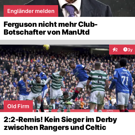
Engländer melden
Ferguson nicht mehr Club-
Botschafter von ManUtd
Arti
2
3y
Interaktion
Old Firm
2:2-Remis! Kein Sieger im Derby
zwischen Rangers und Celtic