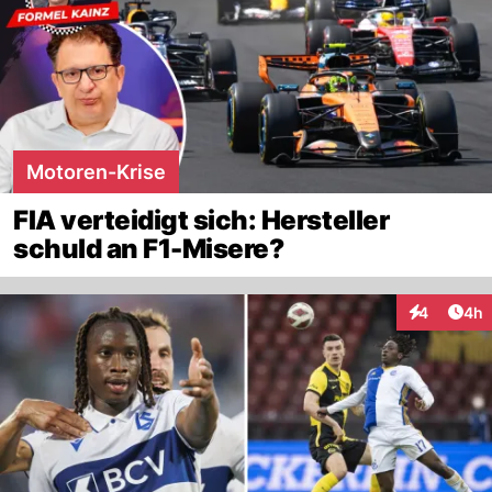
Motoren-Krise
FIA verteidigt sich: Hersteller
schuld an F1-Misere?
Arti
4
4h
Interaktion