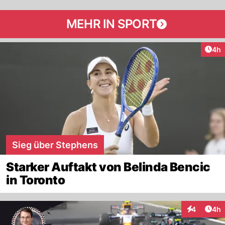
MEHR IN SPORT
Arti
4h
Sieg über Stephens
Starker Auftakt von Belinda Bencic
in Toronto
Arti
4
4h
Interaktion