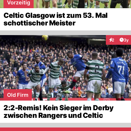
Vorzeitig
Celtic Glasgow ist zum 53. Mal
schottischer Meister
Arti
2
3y
Interaktion
Old Firm
2:2-Remis! Kein Sieger im Derby
zwischen Rangers und Celtic