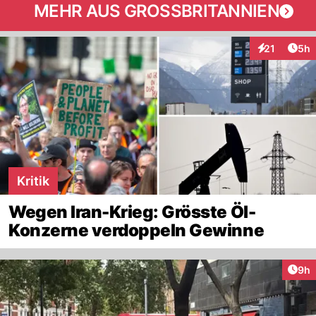
MEHR AUS GROSSBRITANNIEN
Arti
21
5h
Interaktione
Kritik
Wegen Iran-Krieg: Grösste Öl-
Konzerne verdoppeln Gewinne
Arti
9h