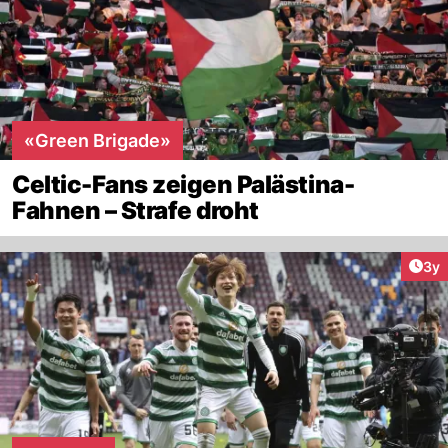
«Green Brigade»
Celtic-Fans zeigen Palästina-
Fahnen – Strafe droht
Arti
3y