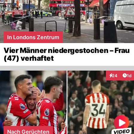
In Londons Zentrum
Vier Männer niedergestochen – Frau
(47) verhaftet
Art
24
1d
Interaktione
Nach Gerüchten