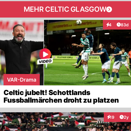
MEHR CELTIC GLASGOW
Artik
4
83d
Interaktionen
VAR-Drama
Celtic jubelt! Schottlands
Fussballmärchen droht zu platzen
Arti
19
2y
Interaktione