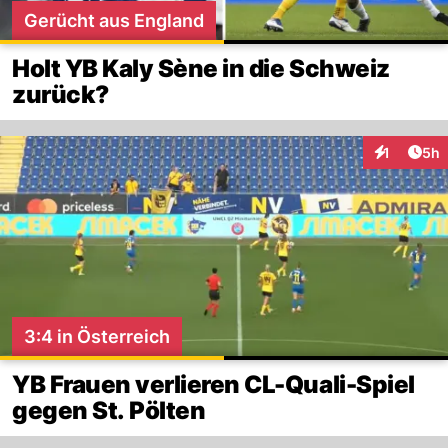
Gerücht aus England
Holt YB Kaly Sène in die Schweiz
zurück?
Arti
1
5h
Interaktion
3:4 in Österreich
YB Frauen verlieren CL-Quali-Spiel
gegen St. Pölten