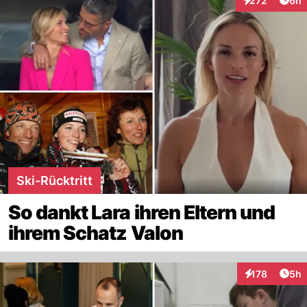
272
6h
Interaktionen
Ski-Rücktritt
So dankt Lara ihren Eltern und
ihrem Schatz Valon
Arti
178
5h
Interaktionen