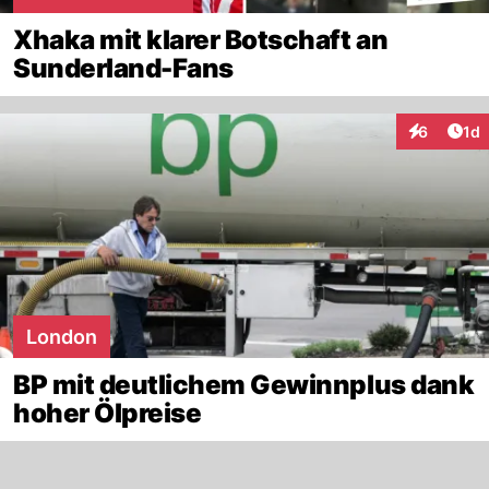
Xhaka mit klarer Botschaft an
Sunderland-Fans
Art
6
1d
Interaktion
London
BP mit deutlichem Gewinnplus dank
hoher Ölpreise