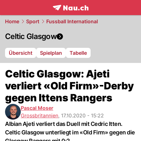
frontpage.
NAU.ch
Home
Sport
Fussball International
Celtic Glasgow
Übersicht
Spielplan
Tabelle
Celtic Glasgow: Ajeti
verliert «Old Firm»-Derby
gegen Ittens Rangers
Pascal Moser
Grossbritannien
,
17.10.2020 - 15:22
Albian Ajeti verliert das Duell mit Cedric Itten.
Celtic Glasgow unterliegt im «Old Firm» gegen die
Glasgow Rangers mit 0:2.